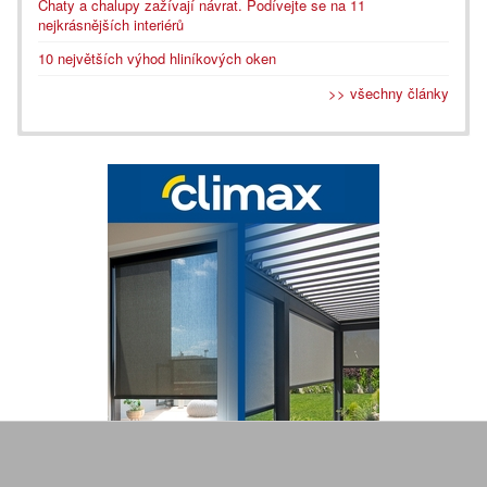
Chaty a chalupy zažívají návrat. Podívejte se na 11
nejkrásnějších interiérů
10 největších výhod hliníkových oken
>> všechny články