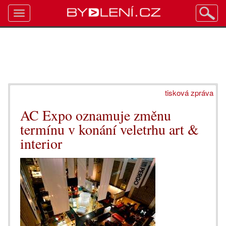
Toggle
navigation
tisková zpráva
AC Expo oznamuje změnu
termínu v konání veletrhu art &
interior