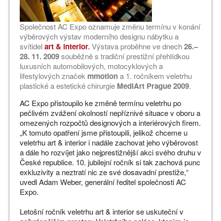
Společnost AC Expo oznamuje změnu termínu v konání
výběrových výstav moderního designu nábytku a
svítidel
art & interior
.
Výstava proběhne ve dnech
26.–
28. 11. 2009
souběžně s tradiční prestižní přehlídkou
luxusních automobilových, motocyklových a
lifestylových značek
mmotion
a 1. ročníkem veletrhu
plastické a estetické chirurgie
MediArt Prague 2009
.
AC Expo přistoupilo ke změně termínu veletrhu po
pečlivém zvážení okolností nepříznivé situace v oboru a
omezených rozpočtů designových a interiérových firem.
„K tomuto opatření jsme přistoupili, jelikož chceme u
veletrhu art & interior i nadále zachovat jeho výběrovost
a dále ho rozvíjet jako nejprestižnější akci svého druhu v
České republice. 10. jubilejní ročník si tak zachová punc
exkluzivity a neztratí nic ze své dosavadní prestiže,“
uvedl Adam Weber, generální ředitel společnosti AC
Expo.
Letošní ročník veletrhu art & interior se uskuteční v