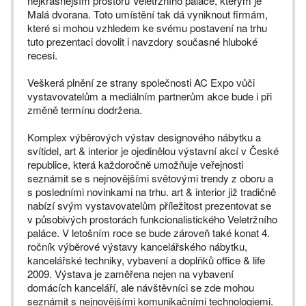
nejkrásnějším prostoru Veletržního paláce, kterým je
Malá dvorana. Toto umístění tak dá vyniknout firmám,
které si mohou vzhledem ke svému postavení na trhu
tuto prezentaci dovolit i navzdory současné hluboké
recesi.
Veškerá plnění ze strany společnosti AC Expo vůči
vystavovatelům a mediálním partnerům akce bude i při
změně termínu dodržena.
Komplex výběrových výstav designového nábytku a
svítidel, art & interior je ojedinělou výstavní akcí v České
republice, která každoročně umožňuje veřejnosti
seznámit se s nejnovějšími světovými trendy z oboru a
s posledními novinkami na trhu. art & interior již tradičně
nabízí svým vystavovatelům příležitost prezentovat se
v působivých prostorách funkcionalistického Veletržního
paláce. V letošním roce se bude zároveň také konat 4.
ročník výběrové výstavy kancelářského nábytku,
kancelářské techniky, vybavení a doplňků office & life
2009. Výstava je zaměřena nejen na vybavení
domácích kanceláří, ale návštěvníci se zde mohou
seznámit s nejnovějšími komunikačními technologiemi.