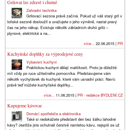
Grilovat lze zdravě i chutně
Zahradní technika
Grilovací sezona právě začíná. Pokud už váš starý gril v
loňské sezoně dosloužil a uvažujete o jeho výměně, nastal pravý
čas na jeho nákup. Existuje několik základních druhů grilů –
plynové, elektrické a na...
více...
22.06.2015 |
PR
Kuchyňské doplňky za výprodejové ceny
Vybavení kuchyní
Praktickou kuchyni dělají maličkosti. Proto je důležité
mít vždy po ruce užitečného pomocníka. Představujeme vám
několik vychytávek do kuchyně, které vám usnadní práci. Navíc
právě teď můžete kuchyňské doplňky...
více...
11.06.2015 |
PR - redakce BYDLENÍ.CZ
Kupujeme kávovar
Domácí spotřebiče a elektronika
Také si nedokážete představit den bez šálku lahodné
kávy? Jestliže jste ochutnali čerstvě namletou kávu, nejspíš se už