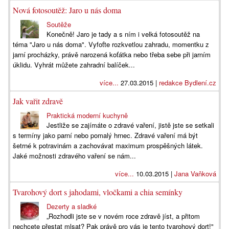
Nová fotosoutěž: Jaro u nás doma
Soutěže
Konečně! Jaro je tady a s ním i velká fotosoutěž na
téma "Jaro u nás doma". Vyfoťte rozkvetlou zahradu, momentku z
jarní procházky, právě narozená koťátka nebo třeba sebe při jarním
úklidu. Vyhrát můžete zahradní balíček...
více...
27.03.2015 |
redakce Bydlení.cz
Jak vařit zdravě
Praktická moderní kuchyně
Jestliže se zajímáte o zdravé vaření, jistě jste se setkali
s termíny jako parní nebo pomalý hrnec. Zdravé vaření má být
šetrné k potravinám a zachovávat maximum prospěšných látek.
Jaké možnosti zdravého vaření se nám...
více...
10.03.2015 |
Jana Vaňková
Tvarohový dort s jahodami, vločkami a chia semínky
Dezerty a sladké
„Rozhodli jste se v novém roce zdravě jíst, a přitom
nechcete přestat mlsat? Pak právě pro vás je tento tvarohový dort!"