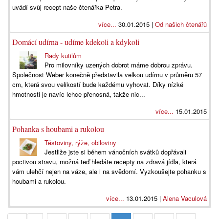
uvádí svůj recept naše čtenářka Petra.
více...
30.01.2015 |
Od našich čtenářů
Domácí udírna - udíme kdekoli a kdykoli
Rady kutilům
Pro milovníky uzených dobrot máme dobrou zprávu.
Společnost Weber konečně představila velkou udírnu v průměru 57
cm, která svou velikostí bude každému vyhovat. Díky nízké
hmotnosti je navíc lehce přenosná, takže nic...
více...
15.01.2015
Pohanka s houbami a rukolou
Těstoviny, rýže, obiloviny
Jestliže jste si během vánočních svátků dopřávali
poctivou stravu, možná teď hledáte recepty na zdravá jídla, která
vám ulehčí nejen na váze, ale i na svědomí. Vyzkoušejte pohanku s
houbami a rukolou.
více...
13.01.2015 |
Alena Vaculová