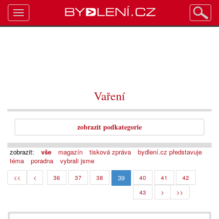
Toggle
navigation
Vaření
zobrazit podkategorie
zobrazit:
vše
magazín
tisková zpráva
bydlení.cz představuje
téma
poradna
vybrali jsme
39
<<
<
36
37
38
40
41
42
43
>
>>