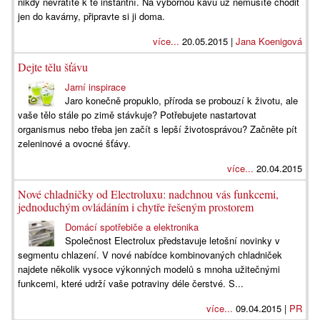
nikdy nevrátíte k té instantní. Na výbornou kávu už nemusíte chodit
jen do kavárny, připravte si ji doma.
více...
20.05.2015 |
Jana Koenigová
Dejte tělu šťávu
Jarní inspirace
Jaro konečně propuklo, příroda se probouzí k životu, ale
vaše tělo stále po zimě stávkuje? Potřebujete nastartovat
organismus nebo třeba jen začít s lepší životosprávou? Začněte pít
zeleninové a ovocné šťávy.
více...
20.04.2015
Nové chladničky od Electroluxu: nadchnou vás funkcemi,
jednoduchým ovládáním i chytře řešeným prostorem
Domácí spotřebiče a elektronika
Společnost Electrolux představuje letošní novinky v
segmentu chlazení. V nové nabídce kombinovaných chladniček
najdete několik vysoce výkonných modelů s mnoha užitečnými
funkcemi, které udrží vaše potraviny déle čerstvé. S...
více...
09.04.2015 |
PR