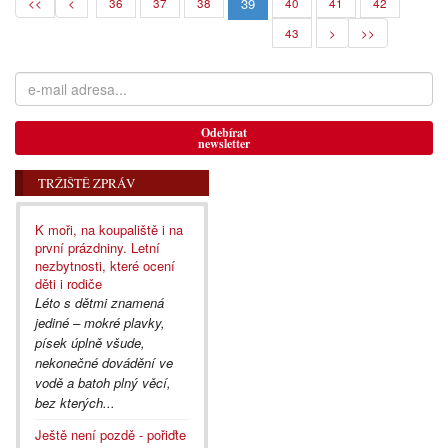
39
<<
<
36
37
38
40
41
42
43
>
>>
Odebírat
newsletter
TRŽIŠTĚ ZPRÁV
K moři, na koupaliště i na
první prázdniny. Letní
nezbytnosti, které ocení
děti i rodiče
Léto s dětmi znamená
jediné – mokré plavky,
písek úplně všude,
nekonečné dovádění ve
vodě a batoh plný věcí,
bez kterých...
Ještě není pozdě - pořiďte