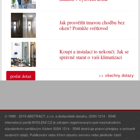
Jak prosvětlit tmavou chodbu bez
oken? Pomůže světlovod
Koupí a instalací to nekončí. Jak se
správně starat o vaši klimatizaci
>> všechny dotazy
poslat dotaz
© 1999 - 2019 ABSTRACT, s.r.o. a dodavatelé obsahu. ISSN 1214 - 5548
Internetový portál BYDLENÍ.CZ je zdrojem registrovaným pod mezinárodním
standardním seriálovým číslem ISSN 1214 - 5548 dodržuje právní předpisy o ochraně
osobních údajů. Publikování nebo šíření obsahu serveru nebo jakékoliv části