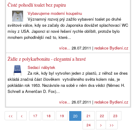
Čisté pohodlí toalet bez papíru
Vybavujeme moderní koupelnu
Významný rozvoj prý zažilo vybavení toalet po druhé
světové válce, kdy se začaly do Japonska dovážet splachovací WC
mísy z USA. Japonci si nové řešení rychle oblíbili, protože bylo
mnohem pohodlnější než to, které...
více...
28.07.2011 |
redakce Bydlení.cz
Židle z polykarbonátu - elegantní a hravé
Sedací nábytek
Za rok, kdy byl vytvořen jeden z plastů, z něhož se dnes
skládá značná část člověkem vytvářeného světa kolem nás, je
pokládán rok 1953. Nezávisle na sobě v něm dva vědci (Němec H.
Schnell a Američan D. Fox)...
více...
26.07.2011 |
redakce Bydlení.cz
20
<<
<
17
18
19
21
22
23
24
>
>>