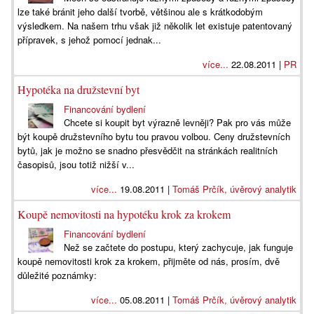
lze také bránit jeho další tvorbě, většinou ale s krátkodobým
výsledkem. Na našem trhu však již několik let existuje patentovaný
přípravek, s jehož pomocí jednak...
více...
22.08.2011 |
PR
Hypotéka na družstevní byt
Financování bydlení
Chcete si koupit byt výrazně levněji? Pak pro vás může
být koupě družstevního bytu tou pravou volbou. Ceny družstevních
bytů, jak je možno se snadno přesvědčit na stránkách realitních
časopisů, jsou totiž nižší v...
více...
19.08.2011 |
Tomáš Prčík, úvěrový analytik
Koupě nemovitosti na hypotéku krok za krokem
Financování bydlení
Než se začtete do postupu, který zachycuje, jak funguje
koupě nemovitosti krok za krokem, přijměte od nás, prosím, dvě
důležité poznámky:
více...
05.08.2011 |
Tomáš Prčík, úvěrový analytik