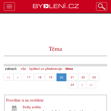
Toggle
navigation
Téma
zobrazit:
vše
bydlení.cz představuje
téma
20
<<
<
17
18
19
21
22
23
24
>
>>
Posviťme si na osvětlení
Světy světla