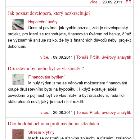
více...
23.09.2011 |
PR
Jak poznat developera, který nezkrachuje?
Hypoteční úvěry
Dnes si povíme, jak rychle poznat, zda je developerský
projekt, pro který se rozhodujete, financován úvěrem od banky, čímž
se významně snižuje riziko, že by z finančních důvodů nebyl projekt
dokončen.
více...
09.09.2011 |
Tomáš Prčík, úvěrový analytik
Družstevní byt nebo byt ve vlastnictví?
Financování bydlení
Minulý týden jsme se věnovali možnostem financování
koupě družstevního bytu na hypotéku . I když existuje jakési
povědomí o pojmech byt ve vlastnictví a byt družstevní, řada lidí
stále přesně neví, jaký je mezi nimi rozdíl.
více...
26.08.2011 |
Tomáš Prčík, úvěrový analytik
Dlouhodobá ochrana proti mechu na střechách
Střešní krytiny
Mech se odstraňuje různými způsoby a různými způsoby