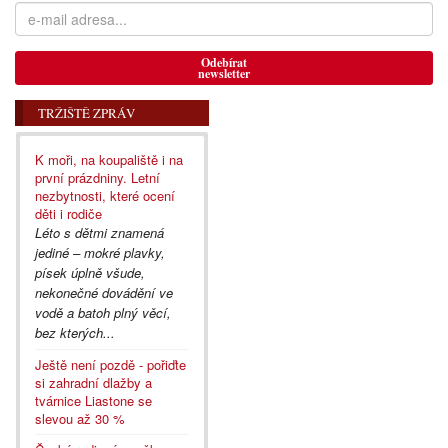
Odebírat
newsletter
TRŽIŠTĚ ZPRÁV
K moři, na koupaliště i na
první prázdniny. Letní
nezbytnosti, které ocení
děti i rodiče
Léto s dětmi znamená
jediné – mokré plavky,
písek úplně všude,
nekonečné dovádění ve
vodě a batoh plný věcí,
bez kterých...
Ještě není pozdě - pořiďte
si zahradní dlažby a
tvárnice Liastone se
slevou až 30 %