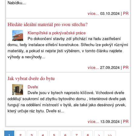
Nabídku...
více...
03.10.2024 |
PR
Hledáte ideální materiál pro svou střechu?
Klempířské a pokrývačské práce
Po dokončení stavby zdí přichází na řadu zastřešení
domu, tedy instalace střešní konstrukce. Střechu lze pokrýt různými
materiály, a pokud si nejste jisti výběrem, v tomto článku najdete
výhody a nevýhody...
více...
27.09.2024 |
PR
Jak vybrat dveře do bytu
Dveře
Dveře jsou v bytech naprosto klíčové. Vchodové dveře
oddělují soukromí od zbytku bytového domu , interiérové dveře pak
fungují na oddělení místností v bytě, ale také jako desénový prvek,
který určuje ráz bytu. Dveře si...
více...
13.09.2024 |
PR
1
2
3
4
5
6
7
8
>
>>