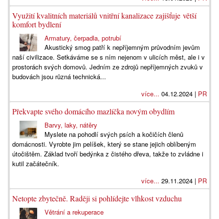
Využití kvalitních materiálů vnitřní kanalizace zajišťuje větší
komfort bydlení
Armatury, čerpadla, potrubí
Akustický smog patří k nepříjemným průvodním jevům
naší civilizace. Setkáváme se s ním nejenom v ulicích měst, ale i v
prostorách svých domovů. Jedním ze zdrojů nepříjemných zvuků v
budovách jsou různá technická...
více...
04.12.2024 |
PR
Překvapte svého domácího mazlíčka novým obydlím
Barvy, laky, nátěry
Myslete na pohodlí svých psích a kočičích členů
domácnosti. Vyrobte jim pelíšek, který se stane jejich oblíbeným
útočištěm. Základ tvoří bedýnka z čistého dřeva, takže to zvládne i
kutil začátečník.
více...
29.11.2024 |
PR
Netopte zbytečně. Raději si pohlídejte vlhkost vzduchu
Větrání a rekuperace