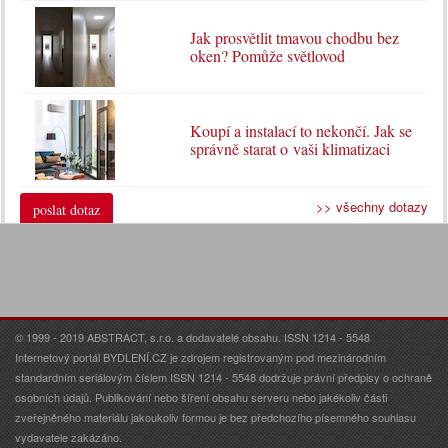
Jak prosvětlit tmavou chodbu bez
oken? Pomůže světlovod
Koupí a instalací to nekončí. Jak se
správně starat o vaši klimatizaci
>> všechny dotazy
poslat dotaz
© 1999 - 2019 ABSTRACT, s.r.o. a dodavatelé obsahu. ISSN 1214 - 5548
Internetový portál BYDLENÍ.CZ je zdrojem registrovaným pod mezinárodním
standardním seriálovým číslem ISSN 1214 - 5548 dodržuje právní předpisy o ochraně
osobních údajů. Publikování nebo šíření obsahu serveru nebo jakékoliv části
zveřejněného materiálu jakoukoliv formou je bez předchozího písemného souhlasu
vydavatele zakázáno.