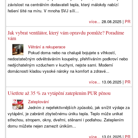
závislost na centrálním dodavateli tepla, který málokdy nabízí
řešení šité na míru. V mnoha SVJ sílí...
více...
28.08.2025 |
PR
Jak vybrat ventilátor, který vám opravdu pomůže? Poradíme
vám
Větrání a rekuperace
Pokud doma nebo na chalupě bojujete s vlhkostí,
nedostatečným odvětráváním koupelny, přehříváním podkroví nebo
nedýchatelným vzduchem v kuchyni, nejste sami. Moderní
domácnosti kladou vysoké nároky na komfort a zdravé...
více...
13.06.2025 |
PR
Ušetřete až 35 % za vytápění zateplením PUR pěnou
Zateplování
Jedním z nejefektivnějších způsobů, jak snížit výdaje za
vytápění, je zabránit zbytečnému úniku tepla. Teplo může unikat
střechou, stropem, okny, dveřmi, stěnami i podlahou. Zateplením
domu můžete nejen zamezit únikům...
více...
13.01.2025 |
PR