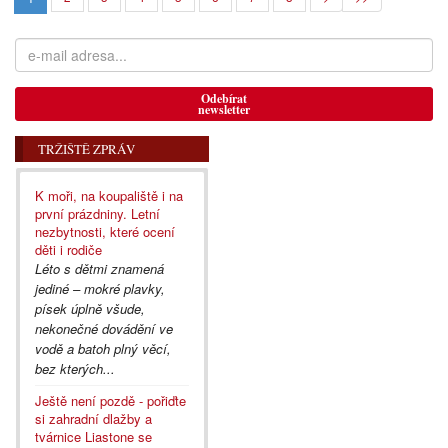
Odebírat
newsletter
TRŽIŠTĚ ZPRÁV
K moři, na koupaliště i na
první prázdniny. Letní
nezbytnosti, které ocení
děti i rodiče
Léto s dětmi znamená
jediné – mokré plavky,
písek úplně všude,
nekonečné dovádění ve
vodě a batoh plný věcí,
bez kterých...
Ještě není pozdě - pořiďte
si zahradní dlažby a
tvárnice Liastone se