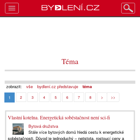
Toggle
navigation
Téma
zobrazit:
vše
bydlení.cz představuje
téma
1
2
3
4
5
6
7
8
>
>>
Vlastní kotelna. Energetická soběstačnost není sci-fi
Bytová družstva
Stále více bytových domů hledá cestu k energetické
soběstačnosti. Důvod je jednoduchý – nejistota, rostoucí ceny a