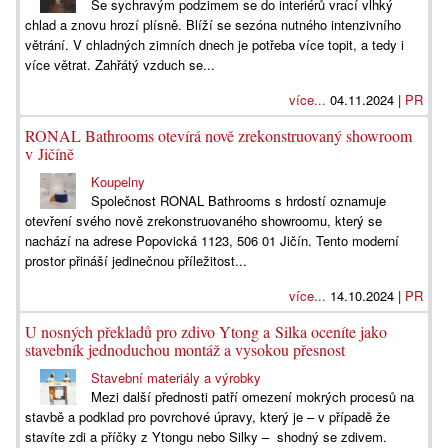
Se sychravým podzimem se do interiérů vrací vlhký
chlad a znovu hrozí plísně. Blíží se sezóna nutného intenzivního
větrání. V chladných zimních dnech je potřeba více topit, a tedy i
více větrat. Zahřátý vzduch se...
více...
04.11.2024 |
PR
RONAL Bathrooms otevírá nově zrekonstruovaný showroom
v Jičíně
Koupelny
Společnost RONAL Bathrooms s hrdostí oznamuje
otevření svého nově zrekonstruovaného showroomu, který se
nachází na adrese Popovická 1123, 506 01 Jičín. Tento moderní
prostor přináší jedinečnou příležitost...
více...
14.10.2024 |
PR
U nosných překladů pro zdivo Ytong a Silka oceníte jako
stavebník jednoduchou montáž a vysokou přesnost
Stavební materiály a výrobky
Mezi další přednosti patří omezení mokrých procesů na
stavbě a podklad pro povrchové úpravy, který je – v případě že
stavíte zdi a příčky z Ytongu nebo Silky – shodný se zdivem.