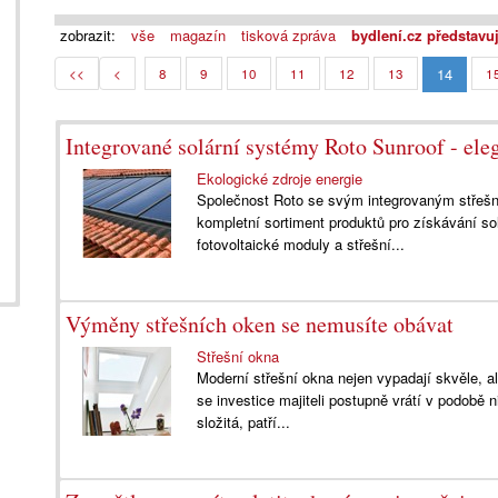
zobrazit:
vše
magazín
tisková zpráva
bydlení.cz představu
14
<<
<
8
9
10
11
12
13
1
Integrované solární systémy Roto Sunroof - elega
Ekologické zdroje energie
Společnost Roto se svým integrovaným střeš
kompletní sortiment produktů pro získávání so
fotovoltaické moduly a střešní...
Výměny střešních oken se nemusíte obávat
Střešní okna
Moderní střešní okna nejen vypadají skvěle, a
se investice majiteli postupně vrátí v podobě 
složitá, patří...