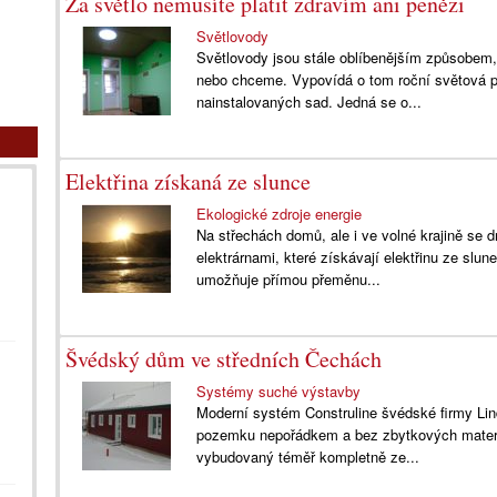
Za světlo nemusíte platit zdravím ani penězi
Světlovody
Světlovody jsou stále oblíbenějším způsobem, 
nebo chceme. Vypovídá o tom roční světová p
nainstalovaných sad. Jedná se o...
Elektřina získaná ze slunce
Ekologické zdroje energie
Na střechách domů, ale i ve volné krajině se 
elektrárnami, které získávají elektřinu ze slun
umožňuje přímou přeměnu...
Švédský dům ve středních Čechách
Systémy suché výstavby
Moderní systém Construline švédské firmy Li
pozemku nepořádkem a bez zbytkových materi
vybudovaný téměř kompletně ze...