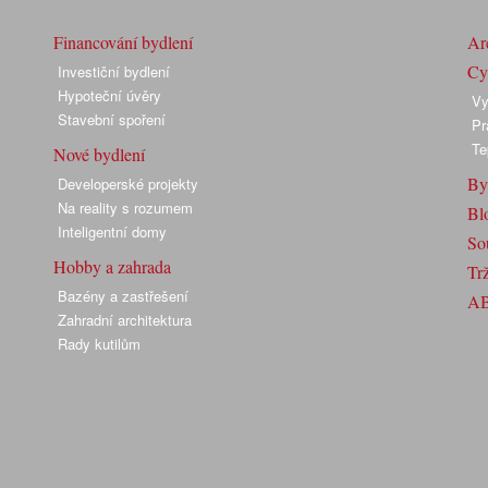
Financování bydlení
Arc
Cyk
Investiční bydlení
Hypoteční úvěry
Vy
Stavební spoření
Pr
Te
Nové bydlení
By
Developerské projekty
Na reality s rozumem
Bl
Inteligentní domy
So
Hobby a zahrada
Trž
Bazény a zastřešení
A
Zahradní architektura
Rady kutilům