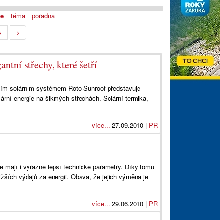
je
téma
poradna
5
>
ntní střechy, které šetří
ním solárním systémem Roto Sunroof představuje
lární energie na šikmých střechách. Solární termika,
více...
27.09.2010 |
PR
le mají i výrazně lepší technické parametry. Díky tomu
nižších výdajů za energii. Obava, že jejich výměna je
více...
29.06.2010 |
PR