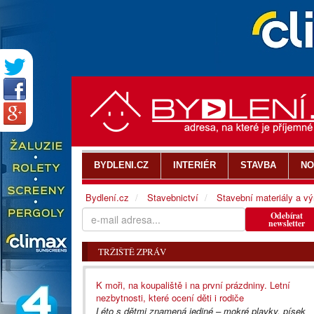
BYDLENI.CZ
INTERIÉR
STAVBA
NO
Bydlení.cz
Stavebnictví
Stavební materiály a v
Odebírat
newsletter
TRŽIŠTĚ ZPRÁV
K moři, na koupaliště i na první prázdniny. Letní
nezbytnosti, které ocení děti i rodiče
Léto s dětmi znamená jediné – mokré plavky, písek