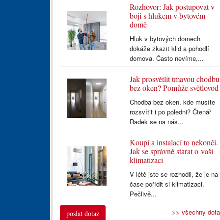
Rozhovor: Jak postupovat v
boji s hlukem v bytovém
domě
Hluk v bytových domech
dokáže zkazit klid a pohodlí
domova. Často nevíme,...
Jak prosvětlit tmavou chodbu
bez oken? Pomůže světlovod
Chodba bez oken, kde musíte
rozsvítit i po poledni? Čtenář
Radek se na nás...
Koupí a instalací to nekončí.
Jak se správně starat o vaši
klimatizaci
V létě jste se rozhodli, že je na
čase pořídit si klimatizaci.
Pečlivě...
>> všechny dot
poslat dotaz