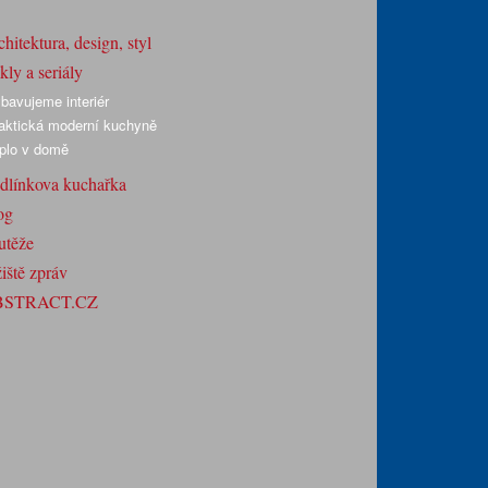
hitektura, design, styl
ly a seriály
bavujeme interiér
aktická moderní kuchyně
plo v domě
dlínkova kuchařka
og
utěže
iště zpráv
BSTRACT.CZ