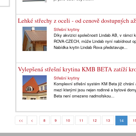
Lehké střechy z oceli - od cenově dostupných až
Střešní krytiny
Díky akvizici společnosti Lindab AB, v rámci 
ROVA-CZECH, může Lindab nyní nabídnout opra
Nabídka krytin Lindab Rova představuje...
Vylepšená střešní krytina KMB BETA zatíží kr
Střešní krytiny
Komplexní střešní systém KM Beta již chrání 
mezi kterými jsou nejen rodinné a bytové domy
Beta není omezeno nadmořskou...
14
<<
<
8
9
10
11
12
13
1