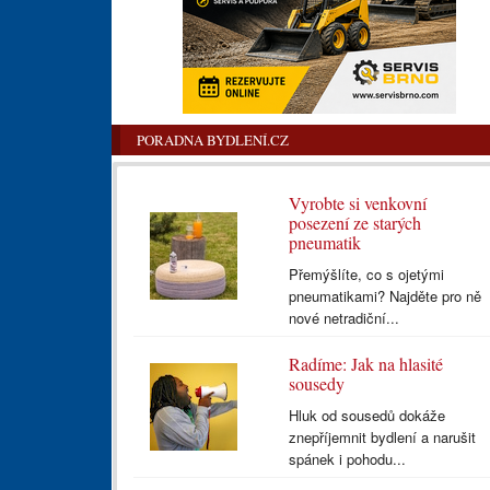
PORADNA BYDLENÍ.CZ
Vyrobte si venkovní
posezení ze starých
pneumatik
Přemýšlíte, co s ojetými
pneumatikami? Najděte pro ně
nové netradiční...
Radíme: Jak na hlasité
sousedy
Hluk od sousedů dokáže
znepříjemnit bydlení a narušit
spánek i pohodu...