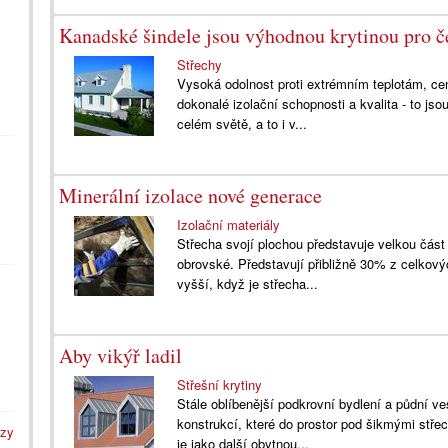
Kanadské šindele jsou výhodnou krytinou pro č
Střechy
Vysoká odolnost proti extrémním teplotám, ce
dokonalé izolační schopnosti a kvalita - to jso
celém světě, a to i v...
Minerální izolace nové generace
Izolační materiály
Střecha svojí plochou představuje velkou část
obrovské. Představují přibližně 30% z celkový
vyšší, když je střecha...
Aby vikýř ladil
Střešní krytiny
Stále oblíbenější podkrovní bydlení a půdní ve
konstrukcí, které do prostor pod šikmými stře
azy
je jako další obytnou...