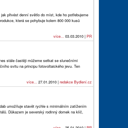
jak přivést denní světlo do míst, kde ho potřebujeme
rodukce, která se pohybuje kolem 800 000 kusů
více...
03.03.2010 |
PR
dnes stále častěji můžeme setkat se slunečními
ečního svitu na principu fotovoltaického jevu. Ten
více...
27.01.2010 |
redakce Bydlení.cz
ndab umožňuje stavět rychle s minimálním zatížením
álů. Důkazem je severský rodinný domek na klíč,
více...
25.01.2010 |
PR