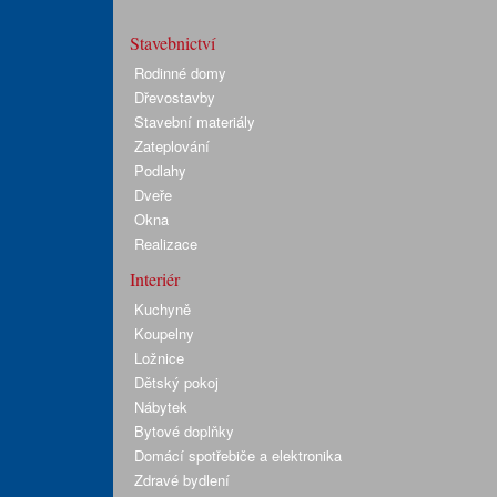
Stavebnictví
Rodinné domy
Dřevostavby
Stavební materiály
Zateplování
Podlahy
Dveře
Okna
Realizace
Interiér
Kuchyně
Koupelny
Ložnice
Dětský pokoj
Nábytek
Bytové doplňky
Domácí spotřebiče a elektronika
Zdravé bydlení