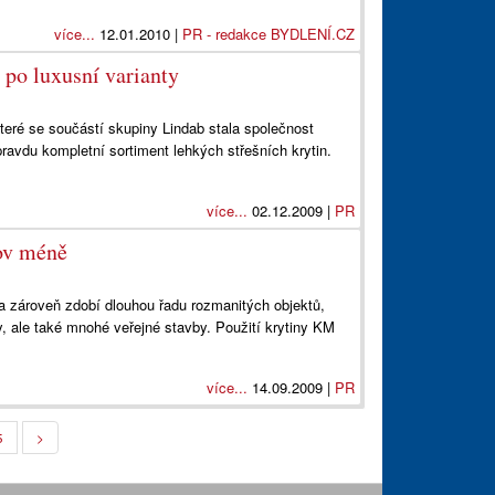
více...
12.01.2010 |
PR - redakce BYDLENÍ.CZ
 po luxusní varianty
které se součástí skupiny Lindab stala společnost
vdu kompletní sortiment lehkých střešních krytin.
více...
02.12.2009 |
PR
ov méně
a zároveň zdobí dlouhou řadu rozmanitých objektů,
, ale také mnohé veřejné stavby. Použití krytiny KM
více...
14.09.2009 |
PR
5
>