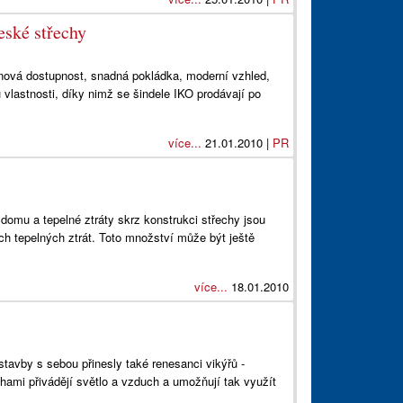
eské střechy
nová dostupnost, snadná pokládka, moderní vzhled,
u vlastnosti, díky nimž se šindele IKO prodávají po
více...
21.01.2010 |
PR
 domu a tepelné ztráty skrz konstrukci střechy jsou
ch tepelných ztrát. Toto množství může být ještě
více...
18.01.2010
stavby s sebou přinesly také renesanci vikýřů -
chami přivádějí světlo a vzduch a umožňují tak využít