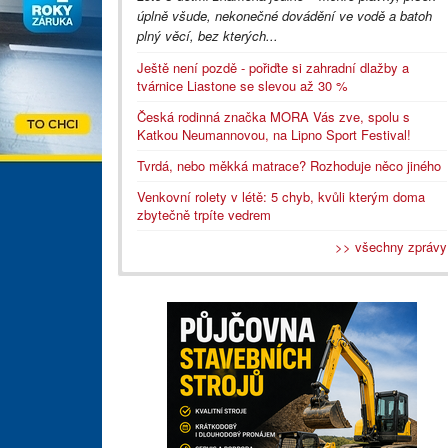
úplně všude, nekonečné dovádění ve vodě a batoh
plný věcí, bez kterých...
Ještě není pozdě - pořiďte si zahradní dlažby a
tvárnice Liastone se slevou až 30 %
Česká rodinná značka MORA Vás zve, spolu s
Katkou Neumannovou, na Lipno Sport Festival!
Tvrdá, nebo měkká matrace? Rozhoduje něco jiného
Venkovní rolety v létě: 5 chyb, kvůli kterým doma
zbytečně trpíte vedrem
>> všechny zprávy