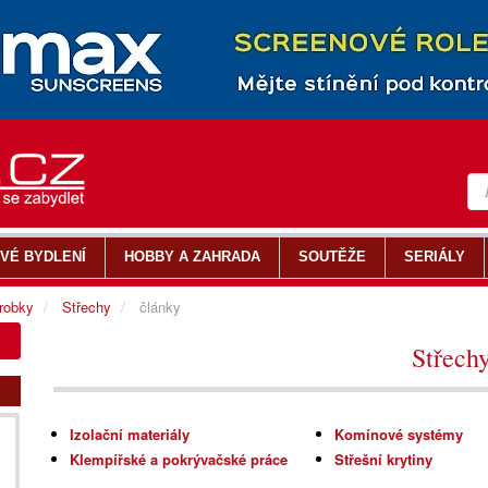
VÉ BYDLENÍ
HOBBY A ZAHRADA
SOUTĚŽE
SERIÁLY
ýrobky
Střechy
články
Střech
Izolační materiály
Komínové systémy
Klempířské a pokrývačské práce
Střešní krytiny