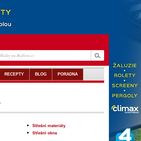
RECEPTY
BLOG
PORADNA
y
Střešní materiály
Střešní okna