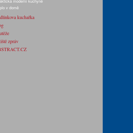
aktická moderní kuchyně
plo v domě
dlínkova kuchařka
og
utěže
iště zpráv
BSTRACT.CZ