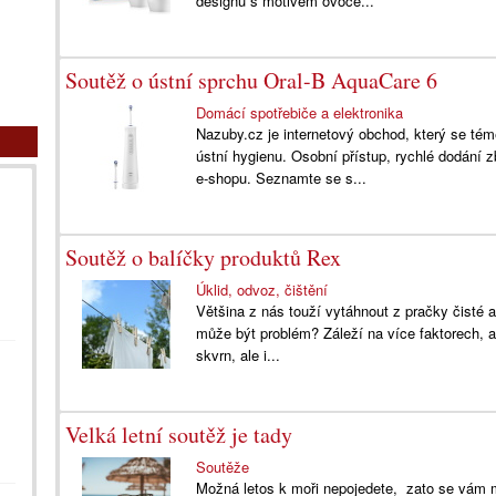
designu s motivem ovoce...
Soutěž o ústní sprchu Oral-B AquaCare 6
Domácí spotřebiče a elektronika
Nazuby.cz je internetový obchod, který se téměř
ústní hygienu. Osobní přístup, rychlé dodání z
e-shopu. Seznamte se s...
Soutěž o balíčky produktů Rex
Úklid, odvoz, čištění
Většina z nás touží vytáhnout z pračky čisté 
může být problém? Záleží na více faktorech, a
skvrn, ale i...
Velká letní soutěž je tady
Soutěže
Možná letos k moři nepojedete, zato se vám m