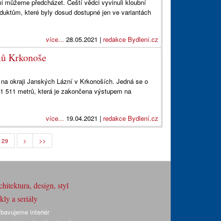
i můžeme předcházet. Čeští vědci vyvinuli kloubní
produktům, které byly dosud dostupné jen ve variantách
více...
28.05.2021 |
redakce Bydlení.cz
mů Krkonoše
na okraji Janských Lázní v Krkonoších. Jedná se o
 1 511 metrů, která je zakončena výstupem na
více...
19.04.2021 |
redakce Bydlení.cz
29
>
>>
hitektura, design, styl
ly a seriály
bavujeme interiér