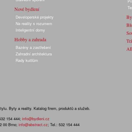
Pr
Te
Nové bydlení
By
Developerské projekty
Na reality s rozumem
Bl
Inteligentní domy
So
Hobby a zahrada
Trž
Bazény a zastřešení
A
Zahradní architektura
Rady kutilům
lu. Byty a reality. Katalog firem, produktů a služeb.
 532 154 444
;
info@bydleni.cz
02 00 Brno;
info@abstract.cz
; Tel.: 532 154 444