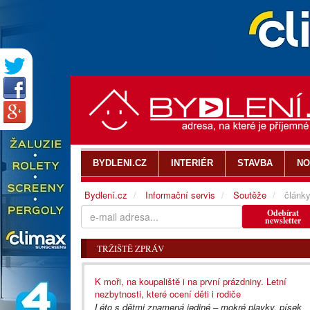
BYDLENI.CZ
INTERIÉR
STAVBA
NO
Bydlení.cz
Informační servis
Soutěže
článk
Odebírat
newsletter
TRŽIŠTĚ ZPRÁV
K moři, na koupaliště i na první prázdniny. Letní
nezbytnosti, které ocení děti i rodiče
Léto s dětmi znamená jediné – mokré plavky, písek