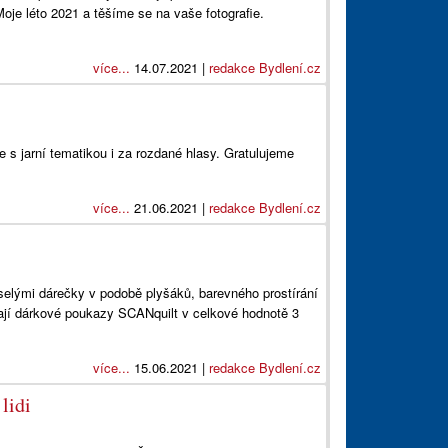
oje léto 2021 a těšíme se na vaše fotografie.
více...
14.07.2021 |
redakce Bydlení.cz
s jarní tematikou i za rozdané hlasy. Gratulujeme
více...
21.06.2021 |
redakce Bydlení.cz
eselými dárečky v podobě plyšáků, barevného prostírání
ají dárkové poukazy SCANquilt v celkové hodnotě 3
více...
15.06.2021 |
redakce Bydlení.cz
lidi