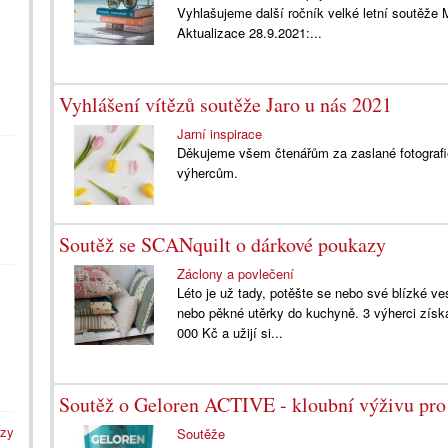
Vyhlašujeme další ročník velké letní soutěže M
Aktualizace 28.9.2021:...
Vyhlášení vítězů soutěže Jaro u nás 2021
Jarní inspirace
Děkujeme všem čtenářům za zaslané fotografie 
výhercům.
Soutěž se SCANquilt o dárkové poukazy
Záclony a povlečení
Léto je už tady, potěšte se nebo své blízké v
nebo pěkné utěrky do kuchyně. 3 výherci získ
000 Kč a užijí si...
Soutěž o Geloren ACTIVE - kloubní výživu pro 
azy
Soutěže