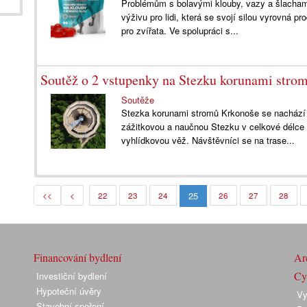
Problémům s bolavými klouby, vazy a šlacham
výživu pro lidi, která se svojí silou vyrovná 
pro zvířata. Ve spolupráci s...
Soutěž o 2 vstupenky na Stezku korunami stro
Soutěže
Stezka korunami stromů Krkonoše se nachází 
zážitkovou a naučnou Stezku v celkové délce
vyhlídkovou věž. Návštěvníci se na trase...
25
<<
<
22
23
24
26
27
28
Financování bydlení
Arc
Cyk
Investiční bydlení
Hypoteční úvěry
Vy
Stavební spoření