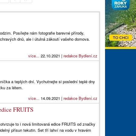
odzim. Posílejte nám fotografie barevné přírody,
ychravých dnů, ale i útulná zákoutí vašeho domova.
více...
22.10.2021 |
redakce Bydlení.cz
níčka a teplých dní. Vychutnejte si poslední teplé dny
ečku za létem.
více...
14.09.2021 |
redakce Bydlení.cz
é edice FRUITS
otvrzuje to i nová limitovaná edice FRUITS od značky
delný přísun tekutin. Set tří lahví na vodu v hravém