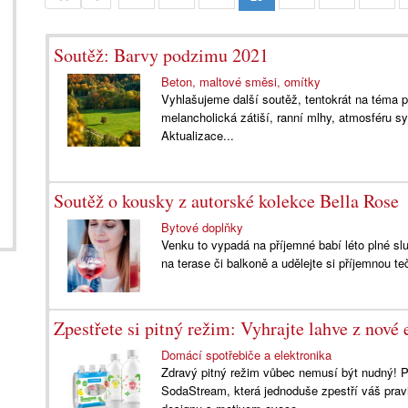
Soutěž: Barvy podzimu 2021
Beton, maltové směsi, omítky
Vyhlašujeme další soutěž, tentokrát na téma p
melancholická zátiší, ranní mlhy, atmosféru s
Aktualizace...
Soutěž o kousky z autorské kolekce Bella Rose
Bytové doplňky
Venku to vypadá na příjemné babí léto plné slu
na terase či balkoně a udělejte si příjemnou t
Zpestřete si pitný režim: Vyhrajte lahve z nov
Domácí spotřebiče a elektronika
Zdravý pitný režim vůbec nemusí být nudný! P
SodaStream, která jednoduše zpestří váš pravi