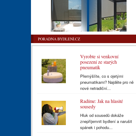
PORADNA BYDLENÍ.CZ
Vyrobte si venkovní
posezení ze starých
pneumatik
Přemýšlíte, co s ojetými
pneumatikami? Najděte pro ně
nové netradiční...
Radíme: Jak na hlasité
sousedy
Hluk od sousedů dokáže
znepříjemnit bydlení a narušit
spánek i pohodu...