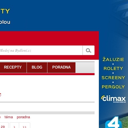
RECEPTY
BLOG
PORADNA
e
e
téma
poradna
29
>
>>