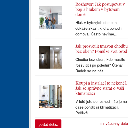
Rozhovor: Jak postupovat v
boji s hlukem v bytovém
domě
Hluk v bytových domech
dokáže zkazit klid a pohodlí
domova. Často nevíme,...
Jak prosvětlit tmavou chodbu
bez oken? Pomůže světlovod
Chodba bez oken, kde musíte
rozsvítit i po poledni? Čtenář
Radek se na nás...
Koupí a instalací to nekončí.
Jak se správně starat o vaši
klimatizaci
V létě jste se rozhodli, že je na
čase pořídit si klimatizaci.
Pečlivě...
>> všechny dot
poslat dotaz