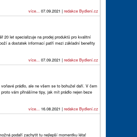
více...
07.09.2021 |
redakce Bydlení.cz
 20 let specializuje na prodej produktů pro kvalitní
boží a dostatek informací patří mezi základní benefity
více...
07.09.2021 |
redakce Bydlení.cz
a voňavé prádlo, ale ne všem se to bohužel daří. V čem
 proto vám přinášíme tipy, jak mít prádlo nejen beze
více...
16.08.2021 |
redakce Bydlení.cz
ožná podaří zachytit tu nejlepší momentku léta!