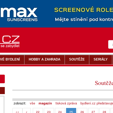
VÉ BYDLENÍ
HOBBY A ZAHRADA
SOUTĚŽE
SERIÁLY
y
Soutěž
zobrazit:
vše
magazín
tisková zpráva
bydlení.cz představuj
25
<<
<
22
23
24
26
27
28