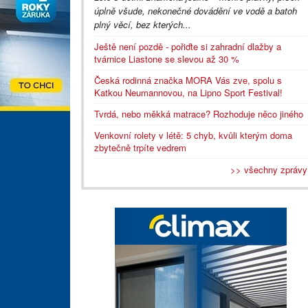
úplně všude, nekonečné dovádění ve vodě a batoh
plný věcí, bez kterých...
Ještě není pozdě - pořiďte si zahradní dlažby a
tvárnice Liastone se slevou až 30 %
Česká rodinná značka MORA Vás zve, spolu s
Katkou Neumannovou, na Lipno Sport Festival!
Tvrdá, nebo měkká matrace? Rozhoduje něco jiného
Venkovní rolety v létě: 5 chyb, kvůli kterým doma
zbytečně trpíte vedrem
>> všechny zprávy