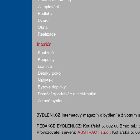
Zateplování
Podlahy
Dveře
Okna
Realizace
Interiér
Kuchyně
Koupelny
Ložnice
Dětský pokoj
Nábytek
Bytové doplňky
Domácí spotřebiče a elektronika
Zdravé bydlení
BYDLENI.CZ
Internetový magazín o bydlení a životním sty
REDAKCE BYDLENI.CZ:
Kotlářská 5, 602 00 Brno;
tel.:
Provozovatel serveru:
ABSTRACT s.r.o.
; Kotlářská 5, 6