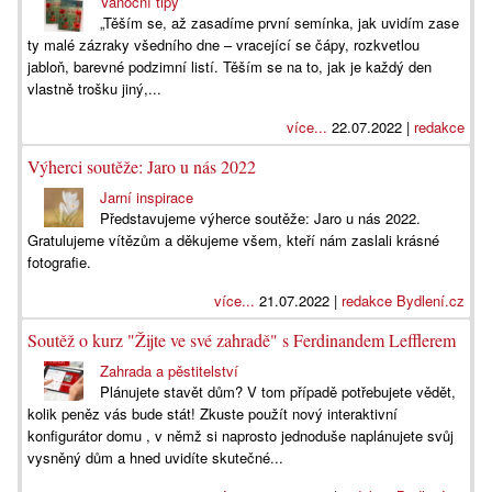
Vánoční tipy
„Těším se, až zasadíme první semínka, jak uvidím zase
ty malé zázraky všedního dne – vracející se čápy, rozkvetlou
jabloň, barevné podzimní listí. Těším se na to, jak je každý den
vlastně trošku jiný,...
více...
22.07.2022 |
redakce
Výherci soutěže: Jaro u nás 2022
Jarní inspirace
Představujeme výherce soutěže: Jaro u nás 2022.
Gratulujeme vítězům a děkujeme všem, kteří nám zaslali krásné
fotografie.
více...
21.07.2022 |
redakce Bydlení.cz
Soutěž o kurz "Žijte ve své zahradě" s Ferdinandem Lefflerem
Zahrada a pěstitelství
Plánujete stavět dům? V tom případě potřebujete vědět,
kolik peněz vás bude stát! Zkuste použít nový interaktivní
konfigurátor domu , v němž si naprosto jednoduše naplánujete svůj
vysněný dům a hned uvidíte skutečné...