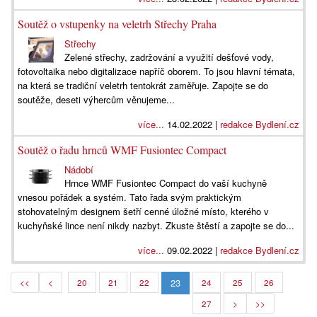
Soutěž o vstupenky na veletrh Střechy Praha
Střechy
Zelené střechy, zadržování a využití dešťové vody,
fotovoltaika nebo digitalizace napříč oborem. To jsou hlavní témata,
na která se tradiční veletrh tentokrát zaměřuje. Zapojte se do
soutěže, deseti výhercům věnujeme...
více...
14.02.2022 |
redakce Bydlení.cz
Soutěž o řadu hrnců WMF Fusiontec Compact
Nádobí
Hrnce WMF Fusiontec Compact do vaší kuchyně
vnesou pořádek a systém. Tato řada svým praktickým
stohovatelným designem šetří cenné úložné místo, kterého v
kuchyňské lince není nikdy nazbyt. Zkuste štěstí a zapojte se do...
více...
09.02.2022 |
redakce Bydlení.cz
23
<<
<
20
21
22
24
25
26
27
>
>>