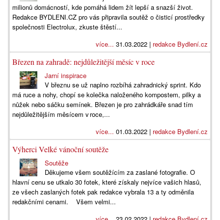
milionů domácností, kde pomáhá lidem žít lepší a snazší život.
Redakce BYDLENI.CZ pro vás připravila soutěž o čisticí prostředky
společnosti Electrolux, zkuste štěstí...
více...
31.03.2022 |
redakce Bydlení.cz
Březen na zahradě: nejdůležitější měsíc v roce
Jarní inspirace
V březnu se už naplno rozbíhá zahradnický sprint. Kdo
má ruce a nohy, chopí se kolečka naloženého kompostem, pilky a
nůžek nebo sáčku semínek. Březen je pro zahrádkáře snad tím
nejdůležitějším měsícem v roce,...
více...
01.03.2022 |
redakce Bydlení.cz
Výherci Velké vánoční soutěže
Soutěže
Děkujeme všem soutěžícím za zaslané fotografie. O
hlavní cenu se utkalo 30 fotek, které získaly nejvíce vašich hlasů,
ze všech zaslaných fotek pak redakce vybrala 13 a ty odměnila
redakčními cenami. Všem velmi...
více...
23.02.2022 |
redakce Bydlení.cz