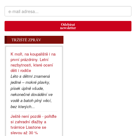
Odebírat
newsletter
TRŽIŠTĚ ZPRÁV
K moři, na koupaliště i na
první prázdniny. Letní
nezbytnosti, které ocení
děti i rodiče
Léto s dětmi znamená
jediné – mokré plavky,
písek úplně všude,
nekonečné dovádění ve
vodě a batoh plný věcí,
bez kterých...
Ještě není pozdě - pořiďte
si zahradní dlažby a
tvárnice Liastone se
slevou až 30 %