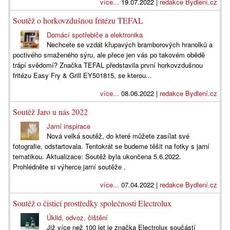
více...
19.07.2022 |
redakce Bydlení.cz
Soutěž o horkovzdušnou fritézu TEFAL
Domácí spotřebiče a elektronika
Nechcete se vzdát křupavých bramborových hranolků a
poctivého smaženého sýru, ale přece jen vás po takovém obědě
trápí svědomí? Značka TEFAL představila první horkovzdušnou
fritézu Easy Fry & Grill EY501815, se kterou...
více...
08.06.2022 |
redakce Bydlení.cz
Soutěž Jaro u nás 2022
Jarní inspirace
Nová velká soutěž, do které můžete zasílat své
fotografie, odstartovala. Tentokrát se budeme těšit na fotky s jarní
tematikou. Aktualizace: Soutěž byla ukončena 5.6.2022.
Prohlédněte si výherce jarní soutěže .
více...
07.04.2022 |
redakce Bydlení.cz
Soutěž o čisticí prostředky společnosti Electrolux
Úklid, odvoz, čištění
Již více než 100 let je značka Electrolux součástí