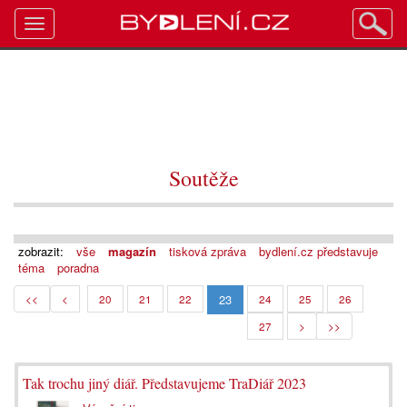
Toggle
navigation
Soutěže
zobrazit:
vše
magazín
tisková zpráva
bydlení.cz představuje
téma
poradna
23
<<
<
20
21
22
24
25
26
27
>
>>
Tak trochu jiný diář. Představujeme TraDiář 2023