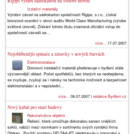
Rigips vyrábí sádrokarton na světové úrovni
Izolační materiály
Výrobní závod na sádrokarton společnosti Rigips, s.r.o., získal
bronzové ocenění v rámci auditu World Class Manufacturing (výroba
světové úrovně). Získání tohoto titulu znamená oficiální vstup do
společnosti závodů se...
více...
17.07.2007
Nejoblíbenější spínače a zásuvky v nových barvách
Elektroinstalace
Domovní instalační materiál představuje v bydlení stále
významnější oblast. Počet spotřebičů, bez kterých se neobejdeme,
se zvyšuje, zvyšují se i nároky na technické možnosti a bezpečnost
elektroinstalací a v neposlední...
více...
09.07.2007 |
redakce Bydlení.cz
Nový kabát pro staré budovy
Rekonstrukce objektů
Řešení, které umožňuje dokonalou sanaci vnějších
soklů, nabízí mezi novinkami v sortimentu svých výrobků firma
Dörken . Použití systému DELTA®-PT představuje v porovnání s