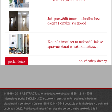
Jak prosvětlit tmavou chodbu bez
oken? Pomůže světlovod
Koupí a instalací to nekončí. Jak se
správně starat o vaši klimatizaci
>> všechny dotazy
poslat dotaz
© 1999 - 2019 ABSTRACT, s.r.o. a dodavatelé obsahu. ISSN 1214 - 5548
Internetový portál BYDLENÍ.CZ je zdrojem registrovaným pod mezinárodním
standardním seriálovým číslem ISSN 1214 - 5548 dodržuje právní předpisy o ochraně
osobních údajů. Publikování nebo šíření obsahu serveru nebo jakékoliv části