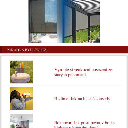
PORADNA BYDLENÍ.CZ
Vyrobte si venkovní posezení ze
starých pneumatik
Radíme: Jak na hlasité sousedy
Rozhovor: Jak postupovat v boji s
hlukem v bytovém domě