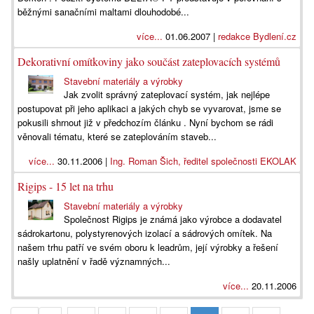
běžnými sanačními maltami dlouhodobé...
více...
01.06.2007 |
redakce Bydlení.cz
Dekorativní omítkoviny jako součást zateplovacích systémů
Stavební materiály a výrobky
Jak zvolit správný zateplovací systém, jak nejlépe
postupovat při jeho aplikaci a jakých chyb se vyvarovat, jsme se
pokusili shrnout již v předchozím článku . Nyní bychom se rádi
věnovali tématu, které se zateplováním staveb...
více...
30.11.2006 |
Ing. Roman Šich, ředitel společnosti EKOLAK
Rigips - 15 let na trhu
Stavební materiály a výrobky
Společnost Rigips je známá jako výrobce a dodavatel
sádrokartonu, polystyrenových izolací a sádrových omítek. Na
našem trhu patří ve svém oboru k leadrům, její výrobky a řešení
našly uplatnění v řadě významných...
více...
20.11.2006