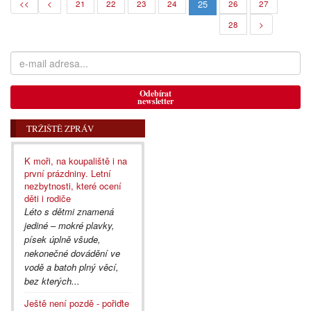
25
<<
<
21
22
23
24
26
27
28
>
Odebírat
newsletter
TRŽIŠTĚ ZPRÁV
K moři, na koupaliště i na
první prázdniny. Letní
nezbytnosti, které ocení
děti i rodiče
Léto s dětmi znamená
jediné – mokré plavky,
písek úplně všude,
nekonečné dovádění ve
vodě a batoh plný věcí,
bez kterých...
Ještě není pozdě - pořiďte