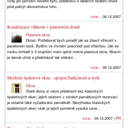
vždy jen pořízení nového bytu, představu o ideálním bydlení může
plně pokrýt rekonstrukce toho...
více...
06.12.2007
Kondenzace vlhkosti v panelovém domě
Plastová okna
Dotaz: Potřeboval bych poradit jak se zbavit vlhkosti v
panelovém bytě. Bydlím ve čtvrtém poschodí pod střechou. Jak se
venku ochladí k 5 stupňům mám úplně mokrá plastová okna. Musím
je denně utírat a předcházet tak stékání...
více...
05.12.2007
Moderní špaletová okna - spojení funkčnosti a stylu
Okna
Staré domy si nelze představit bez klasických
špaletových oken, jejich osazení v zónách památkových rezervací
je ostatně také vyžadováno památkáři. Nevýhodou klasických
špaletových oken však je jejich poměrně vysoká cena...
více...
04.12.2007 |
PR