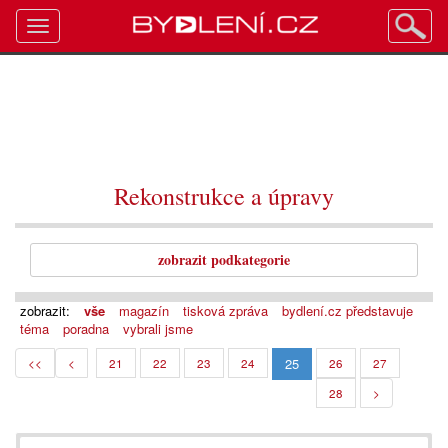
Toggle
navigation
Rekonstrukce a úpravy
zobrazit podkategorie
zobrazit:
vše
magazín
tisková zpráva
bydlení.cz představuje
téma
poradna
vybrali jsme
25
<<
<
21
22
23
24
26
27
28
>