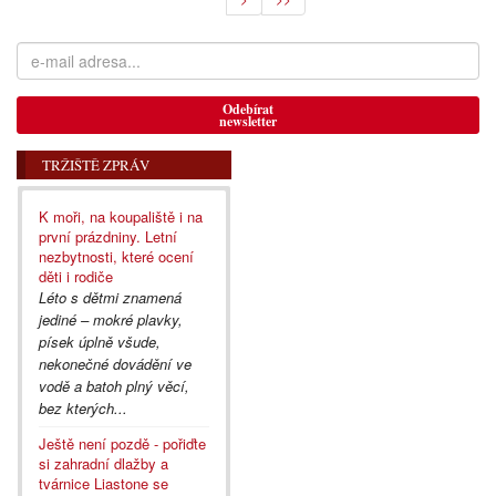
Odebírat
newsletter
TRŽIŠTĚ ZPRÁV
K moři, na koupaliště i na
první prázdniny. Letní
nezbytnosti, které ocení
děti i rodiče
Léto s dětmi znamená
jediné – mokré plavky,
písek úplně všude,
nekonečné dovádění ve
vodě a batoh plný věcí,
bez kterých...
Ještě není pozdě - pořiďte
si zahradní dlažby a
tvárnice Liastone se