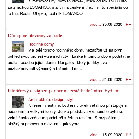
K rozhovoru byl pozván člověk, který od roku 2000 stojí
za značkou LOMANCO, stálicí na českém trhu. Tímto specialistou
je Ing. Radim Otýpka, technik LOMANCO.
více...
30.09.2020 |
PR
Dům plně otevřený zahradě
Rodinné domy
Majitelé tohoto rodinného domu nezapřou už na první
pohled svou profesi – zahradnictví. Láska k tomuto oboru podstatně
určila i podobu jejich domu. Bungalov, který je díky své
bezbariérovosti výhodným řešením i do...
více...
24.09.2020 |
PR
Interiérový designer: partner na cestě k ideálnímu bydlení
Architektura, design, styl
K řešení vlastního bydlení člověk většinou přistupuje s
nadšením a velkými ideály. Jenže představa vysněného bytu se
velmi často začne rozpadat při střetu s realitou. S rozpočtem,
složitými procesy a otázkami: jak vybrat...
více...
15.09.2020 |
PR