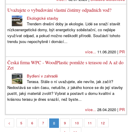
Uvažujete o vybudování vlastní čistírny odpadních vod?
Ekologické stavby
Trendem dnešní doby je ekologie. Lidé se snaží stavět
nízkoenergetické domy, být energeticky soběstační, co nejlépe
využívat odpad, a pokud možno neškodit přírodě. Součástí tohoto
trendu jsou nepochybně i domácí...
více...
11.06.2020 |
PR
Česká firma WPC - WoodPlastic pomůže s terasou od A až do
Zet
Bydlení v zahradě
Terasa. Stále o ní uvažujete, ale nevíte, jak začít?
Nedostává se vám času, netušíte, z jakého konce se do její stavby
pustit, jaký materiál zvolit? Vybrat a postavit u domu kvalitní a
krásnou terasu je dnes snazší, než byste...
více...
28.04.2020 |
PR
8
<
5
6
7
9
10
11
12
>
>>