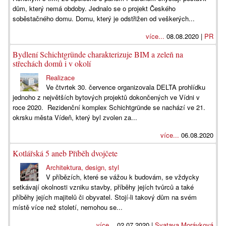
dům, který nemá obdoby. Jednalo se o projekt Českého
soběstačného domu. Domu, který je odstřižen od veškerých...
více...
08.08.2020 |
PR
Bydlení Schichtgründe charakterizuje BIM a zeleň na
střechách domů i v okolí
Realizace
Ve čtvrtek 30. července organizovala DELTA prohlídku
jednoho z největších bytových projektů dokončených ve Vídni v
roce 2020. Rezidenční komplex Schichtgründe se nachází ve 21.
okrsku města Vídeň, který byl zvolen za...
více...
06.08.2020
Kotlářská 5 aneb Příběh dvojčete
Architektura, design, styl
V příbězích, které se vážou k budovám, se vždycky
setkávají okolnosti vzniku stavby, příběhy jejích tvůrců a také
příběhy jejích majitelů či obyvatel. Stojí-li takový dům na svém
místě více než století, nemohou se...
více...
02.07.2020 |
Svatava Morávková