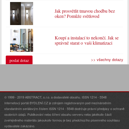
Jak prosvětlit tmavou chodbu bez
oken? Pomůže světlovod
Koupí a instalací to nekončí. Jak se
správně starat o vaši klimatizaci
>> všechny dotazy
poslat dotaz
© 1999 - 2019 ABSTRACT, s.r.o. a dodavatelé obsahu. ISSN 1214 - 5548
Internetový portál BYDLENÍ.CZ je zdrojem registrovaným pod mezinárodním
standardním seriálovým číslem ISSN 1214 - 5548 dodržuje právní předpisy o ochraně
osobních údajů. Publikování nebo šíření obsahu serveru nebo jakékoliv části
zveřejněného materiálu jakoukoliv formou je bez předchozího písemného souhlasu
vydavatele zakázáno.