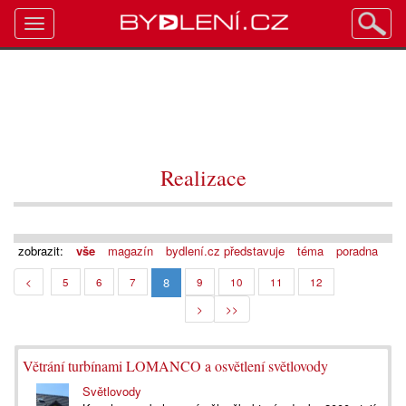
Toggle
navigation
Realizace
zobrazit:
vše
magazín
bydlení.cz představuje
téma
poradna
8
<
5
6
7
9
10
11
12
>
>>
Větrání turbínami LOMANCO a osvětlení světlovody
Světlovody