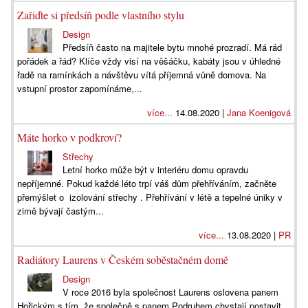
Zařiďte si předsíň podle vlastního stylu
Design
Předsíň často na majitele bytu mnohé prozradí. Má rád
pořádek a řád? Klíče vždy visí na věšáčku, kabáty jsou v úhledné
řadě na ramínkách a návštěvu vítá příjemná vůně domova. Na
vstupní prostor zapomínáme,...
více...
14.08.2020 |
Jana Koenigová
Máte horko v podkroví?
Střechy
Letní horko může být v interiéru domu opravdu
nepříjemné. Pokud každé léto trpí váš dům přehříváním, začněte
přemýšlet o izolování střechy . Přehřívání v létě a tepelné úniky v
zimě bývají častým...
více...
13.08.2020 |
PR
Radiátory Laurens v Českém soběstačném domě
Design
V roce 2016 byla společnost Laurens oslovena panem
Hořickým s tím, že společně s panem Podruhem chystají postavit