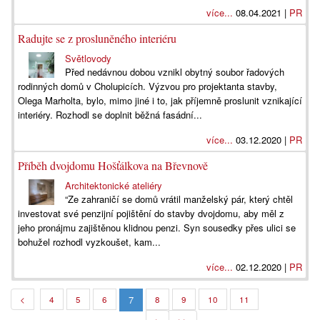
více...
08.04.2021 |
PR
Radujte se z prosluněného interiéru
Světlovody
Před nedávnou dobou vznikl obytný soubor řadových
rodinných domů v Cholupicích. Výzvou pro projektanta stavby,
Olega Marholta, bylo, mimo jiné i to, jak příjemně proslunit vznikající
interiéry. Rozhodl se doplnit běžná fasádní...
více...
03.12.2020 |
PR
Příběh dvojdomu Hošťálkova na Břevnově
Architektonické ateliéry
“Ze zahraničí se domů vrátil manželský pár, který chtěl
investovat své penzijní pojištění do stavby dvojdomu, aby měl z
jeho pronájmu zajištěnou klidnou penzi. Syn sousedky přes ulici se
bohužel rozhodl vyzkoušet, kam...
více...
02.12.2020 |
PR
7
<
4
5
6
8
9
10
11