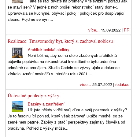
Také se rádi díváte na proměny v televizním pořadu Jak
se staví sen? V jedné z nich prošel rekonstrukcí starý domek.
Upravovala se kuchyně, obývací pokoj i pokojíček pro dospívající
slečnu. Pojďme se nyní...
více...
15.09.2022 |
PR
Realizace: Tmavomodrý byt, který si zachoval noblesu
Architektonické ateliéry
Není běžné, aby se na stole zkušených architektů
objevila poptávka na rekonstrukci investičního bytu určeného
primárně na pronájem. Studio Codein se výzvy ujalo a dokonce
získalo uznání novinářů v Interiéru roku 2021....
více...
25.07.2022 |
redakce
Úchvatné pohledy z výšky
Bazény a zastřešení
Už jste někdy viděli svůj dům a svůj pozemek z výšky?
Je to fascinující pohled, který však zároveň ukáže mnohé, co ze
země není patrné. Záběry z ptačí perspektivy zajímaly člověka od
pradávna. Pohled z výšky může...