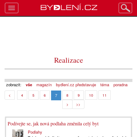
Toggle
navigation
Realizace
zobrazit:
vše
magazín
bydlení.cz představuje
téma
poradna
7
<
4
5
6
8
9
10
11
>
>>
Podívejte se, jak nová podlaha změnila celý byt
Podlahy