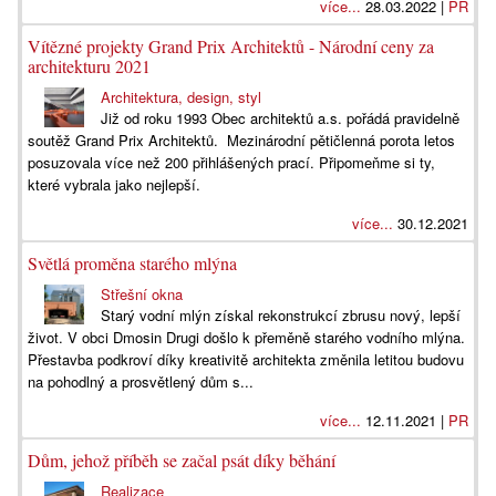
více...
28.03.2022 |
PR
Vítězné projekty Grand Prix Architektů - Národní ceny za
architekturu 2021
Architektura, design, styl
Již od roku 1993 Obec architektů a.s. pořádá pravidelně
soutěž Grand Prix Architektů. Mezinárodní pětičlenná porota letos
posuzovala více než 200 přihlášených prací. Připomeňme si ty,
které vybrala jako nejlepší.
více...
30.12.2021
Světlá proměna starého mlýna
Střešní okna
Starý vodní mlýn získal rekonstrukcí zbrusu nový, lepší
život. V obci Dmosin Drugi došlo k přeměně starého vodního mlýna.
Přestavba podkroví díky kreativitě architekta změnila letitou budovu
na pohodlný a prosvětlený dům s...
více...
12.11.2021 |
PR
Dům, jehož příběh se začal psát díky běhání
Realizace