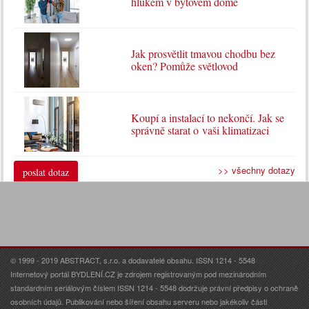
hlukem v bytovém domě
Jak prosvětlit tmavou chodbu bez
oken? Pomůže světlovod
Koupí a instalací to nekončí. Jak se
správně starat o vaši klimatizaci
>> všechny dotazy
poslat dotaz
© 1999 - 2019 ABSTRACT, s.r.o. a dodavatelé obsahu. ISSN 1214 - 5548
Internetový portál BYDLENÍ.CZ je zdrojem registrovaným pod mezinárodním
standardním seriálovým číslem ISSN 1214 - 5548 dodržuje právní předpisy o ochraně
osobních údajů. Publikování nebo šíření obsahu serveru nebo jakékoliv části