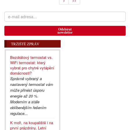
>
>>
Odebírat
newsletter
TRŽIŠTĚ ZPRÁV
Bezdrátový termostat vs.
WiFi termostat: který
vybrat pro chytré vytápění
domácnosti?
Správně vybraný a
nastavený termostat vám
může přinést úsporu
energie až 20 %.
Moderním a stále
oblíbenějším řešením
regulace...
K moři, na koupaliště i na
první prázdniny. Letní