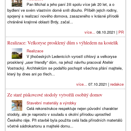
Pan Michal a jeho paní žili spolu více jak 20 let, a o
bydlení ve svém vlastním domě snili dlouho. Příběh jejich rodiny,
spojený s realizací nového domova, zasazeného v krásné přírodě
chráněné krajinné oblasti Brdy, začal...
více...
08.10.2021 |
PR
Realizace: Velkoryse prosklený dům s výhledem na kostelík
Realizace
V jihočeských Ledenicích vyrostl cihlový a velkoryse
prosklený „user friendly“ dům, na jehož návrhu pracoval Ateliér
Vostracký. Architektům se podařilo pochopit všechna přání majitele,
který by dnes ani po třech...
více...
07.10.2021 |
redakce
Ze staré pískovcové stodoly vytvořili osobitý domov
Stavební materiály a výrobky
Celá rekonstrukce respektuje nejen původní charakter
stodoly, ale je naprosto v souladu s okolní přírodou uprostřed
Českého ráje. Při stavbě byla použita celá řada přírodních materiálů
včetně sádrokartonu a majitelé domu...