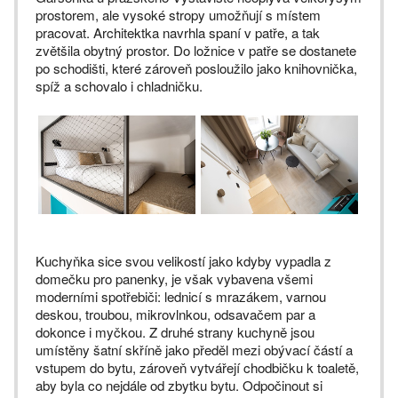
prostorem, ale vysoké stropy umožňují s místem
pracovat. Architektka navrhla spaní v patře, a tak
zvětšila obytný prostor. Do ložnice v patře se dostanete
po schodišti, které zároveň posloužilo jako knihovnička,
spíž a schovalo i chladničku.
Kuchyňka sice svou velikostí jako kdyby vypadla z
domečku pro panenky, je však vybavena všemi
moderními spotřebiči: lednicí s mrazákem, varnou
deskou, troubou, mikrovlnkou, odsavačem par a
dokonce i myčkou. Z druhé strany kuchyně jsou
umístěny šatní skříně jako předěl mezi obývací částí a
vstupem do bytu, zároveň vytvářejí chodbičku k toaletě,
aby byla co nejdále od zbytku bytu. Odpočinout si