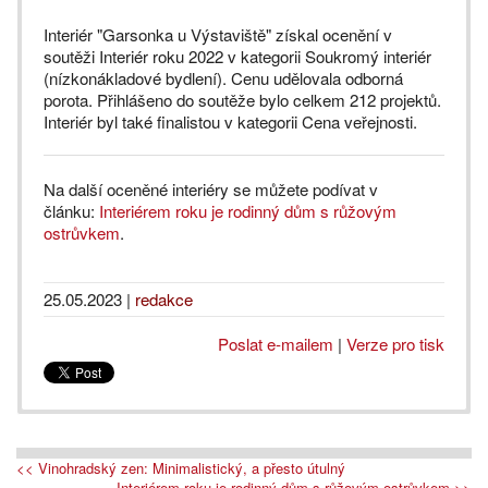
Interiér "Garsonka u Výstaviště" získal ocenění v
soutěži Interiér roku 2022 v kategorii Soukromý interiér
(nízkonákladové bydlení). Cenu udělovala odborná
porota. Přihlášeno do soutěže bylo celkem 212 projektů.
Interiér byl také finalistou v kategorii Cena veřejnosti.
Na další oceněné interiéry se můžete podívat v
článku:
Interiérem roku je rodinný dům s růžovým
ostrůvkem
.
25.05.2023
|
redakce
Poslat e-mailem
|
Verze pro tisk
<< Vinohradský zen: Minimalistický, a přesto útulný
Interiérem roku je rodinný dům s růžovým ostrůvkem >>