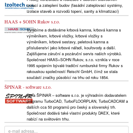
izolací a zateplení budov (fasádní zateplovací systémy,
izolace staveb a rozvodů topení, sanity a klimatizací)
HAAS + SOHN Rukov s.r.o.
Vyrábíme a dodáváme krbová kamna, krbová kamna s
výměníkem, krbové vložky, krbové vložky s
výměníkem, krbové sestavy, peletová kamna a
příslušenství jako krbové nářadí, kouřovody a další.
Zajišťujeme záruční a pozáruční servis našich výrobků.
Společnost HAAS+SOHN Rukov, s.r.o. vznikla v roce
1995 spojením bývalé tradiční rumburské firmy Rukov s
rakouskou společností Reischl GmbH, čímž se stala
součástí značky působící na trhu od roku 1854.
ŠPINAR - software s.r.o.
Fima ŠPINAR – software s.r.o. je výhradním dodavatelem
programu TurboCAD, TurboFLOORPLAN, TurboCADCAM a
dalších cca 50 programů pro český a slovenský trh.
Společnost dodává také vlastní produkty DAEX, které
nabízí na světovém trhu.