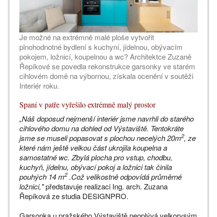
Je možné na extrémně malé ploše vytvořit
plnohodnotné bydlení s kuchyní, jídelnou, obývacím
pokojem, ložnicí, koupelnou a wc? Architektce Zuzaně
Řepíkové se povedla rekonstrukce garsonky ve starém
cihlovém domě na výbornou, získala ocenění v soutěži
Interiér roku.
Spaní v patře vyřešilo extrémně malý prostor
„Náš doposud nejmenší interiér jsme navrhli do starého
cihlového domu na dohled od Výstaviště. Tentokráte
2
jsme se museli popasovat s plochou necelých 20m
, ze
které nám ještě velkou část ukrojila koupelna a
samostatné wc. Zbylá plocha pro vstup, chodbu,
kuchyň, jídelnu, obývací pokoj a ložnici tak činila
2
pouhých 14 m
.Což velikostně odpovídá průměrné
ložnici,"
představuje realizaci Ing. arch. Zuzana
Řepíková ze studia DESIGNPRO.
Garsonka u pražského Výstaviště neoplývá velkorysým