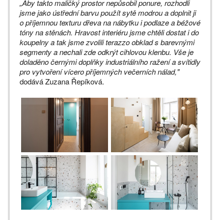
„Aby takto maličký prostor nepůsobil ponure, rozhodli
jsme jako ústřední barvu použít sytě modrou a doplnit ji
o příjemnou texturu dřeva na nábytku i podlaze a béžové
tóny na stěnách. Hravost interiéru jsme chtěli dostat i do
koupelny a tak jsme zvolili terazzo obklad s barevnými
segmenty a nechali zde odkrýt cihlovou klenbu. Vše je
doladěno černými doplňky industriálního ražení a svítidly
pro vytvoření vícero příjemných večerních nálad,"
dodává Zuzana Řepíková.