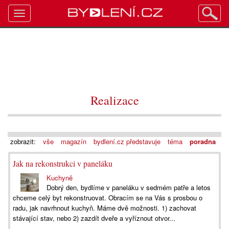
Toggle
navigation
Realizace
zobrazit:
vše
magazín
bydlení.cz představuje
téma
poradna
Jak na rekonstrukci v paneláku
Kuchyně
Dobrý den, bydlíme v paneláku v sedmém patře a letos
chceme celý byt rekonstruovat. Obracím se na Vás s prosbou o
radu, jak navrhnout kuchyň. Máme dvě možnosti. 1) zachovat
stávající stav, nebo 2) zazdít dveře a vyříznout otvor...