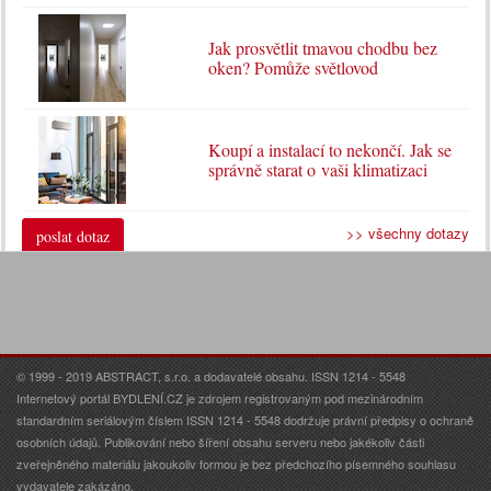
Jak prosvětlit tmavou chodbu bez
oken? Pomůže světlovod
Koupí a instalací to nekončí. Jak se
správně starat o vaši klimatizaci
>> všechny dotazy
poslat dotaz
© 1999 - 2019 ABSTRACT, s.r.o. a dodavatelé obsahu. ISSN 1214 - 5548
Internetový portál BYDLENÍ.CZ je zdrojem registrovaným pod mezinárodním
standardním seriálovým číslem ISSN 1214 - 5548 dodržuje právní předpisy o ochraně
osobních údajů. Publikování nebo šíření obsahu serveru nebo jakékoliv části
zveřejněného materiálu jakoukoliv formou je bez předchozího písemného souhlasu
vydavatele zakázáno.