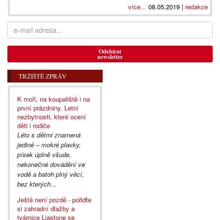
více...
08.05.2019 |
redakce
Odebírat
newsletter
TRŽIŠTĚ ZPRÁV
K moři, na koupaliště i na
první prázdniny. Letní
nezbytnosti, které ocení
děti i rodiče
Léto s dětmi znamená
jediné – mokré plavky,
písek úplně všude,
nekonečné dovádění ve
vodě a batoh plný věcí,
bez kterých...
Ještě není pozdě - pořiďte
si zahradní dlažby a
tvárnice Liastone se