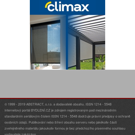
© 1999 - 2019 ABSTRACT, s.r.o. a dodavatelé obsahu. ISSN 1214 - 5548
Internetový portál BYDLENÍ.CZ je zdrojem registrovaným pod mezinárodním
standardním seriálovým číslem ISSN 1214 - 5548 dodržuje právní předpisy o ochraně
osobních údajů. Publikování nebo šíření obsahu serveru nebo jakékoliv části
zveřejněného materiálu jakoukoliv formou je bez předchozího písemného souhlasu
vydavatele zakázáno.