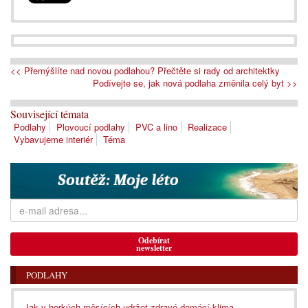
<< Přemýšlíte nad novou podlahou? Přečtěte si rady od architektky
Podívejte se, jak nová podlaha změnila celý byt >>
Související témata
Podlahy
Plovoucí podlahy
PVC a lino
Realizace
Vybavujeme interiér
Téma
Odebírat
newsletter
PODLAHY
Jak v horkých měsících udržet zdravé domácí klima