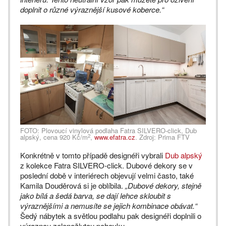
doplnit o různé výraznější kusové koberce.“
FOTO: Plovoucí vinylová podlaha Fatra SILVERO-click, Dub
2
alpský, cena 920 Kč/m
,
www.efatra.cz
. Zdroj: Prima FTV
Konkrétně v tomto případě designéři vybrali
Dub alpský
z kolekce Fatra SILVERO-click. Dubové dekory se v
poslední době v interiérech objevují velmi často, také
Kamila Douděrová si je oblíbila.
„Dubové dekory, stejně
jako bílá a šedá barva, se dají lehce skloubit s
výraznějšími a nemusíte se jejich kombinace obávat.“
Šedý nábytek a světlou podlahu pak designéři doplnili o
výraznou zelenožlutou pohovku.