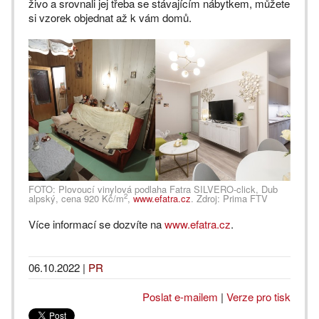
živo a srovnali jej třeba se stávajícím nábytkem, můžete
si vzorek objednat až k vám domů.
FOTO: Plovoucí vinylová podlaha Fatra SILVERO-click, Dub
2
alpský, cena 920 Kč/m
,
www.efatra.cz
. Zdroj: Prima FTV
Více informací se dozvíte na
www.efatra.cz
.
06.10.2022
|
PR
Poslat e-mailem
|
Verze pro tisk