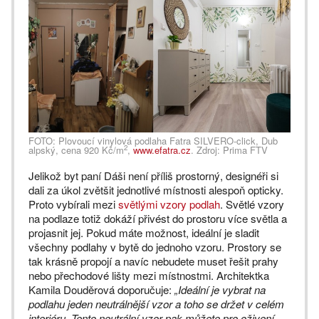
FOTO: Plovoucí vinylová podlaha Fatra SILVERO-click, Dub
2
alpský, cena 920 Kč/m
,
www.efatra.cz
. Zdroj: Prima FTV
Jelikož byt paní Dáši není příliš prostorný, designéři si
dali za úkol zvětšit jednotlivé místnosti alespoň opticky.
Proto vybírali mezi
světlými vzory podlah
. Světlé vzory
na podlaze totiž dokáží přivést do prostoru více světla a
projasnit jej. Pokud máte možnost, ideální je sladit
všechny podlahy v bytě do jednoho vzoru. Prostory se
tak krásně propojí a navíc nebudete muset řešit prahy
nebo přechodové lišty mezi místnostmi. Architektka
Kamila Douděrová doporučuje:
„Ideální je vybrat na
podlahu jeden neutrálnější vzor a toho se držet v celém
interiéru. Tento neutrální vzor pak můžete pro oživení