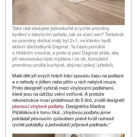
Také rádi sledujete jednoduché a rychlé proměny
bydlení v televizním pořadu Jak se staví sen? Tentokrát
se proměny dočkal malý byt 2+1, ve kterém bydlí
aktivní důchodkyně Dagmar. Ta často pomáhá
s hlídáním vnoučat, a proto si paní Dagmar přála, aby
při rekonstrukci bylo myšleno i na ně. Kompletní
proměnou prošla kuchyně, obývací pokoj i předsíň.
Malé děti při svých hrách tráví spoustu času na podlaze
a o nehody s jídlem nebo pitím u nich nebývá nouze.
Proto designéři vybírali mezi vinylovými podlahami,
které jsou na údržbu velmi vstřícné. A protože
rekonstrukce musí proběhnout do 5 dnů, zvolili designéři
plovoucí vinylové podlahy
. Designérka Martina
Pištěláková k tomu říká:
„Vinylovou podlahu jsme
pokládali plovoucím způsobem právě kvůli nutnosti
rychlé pokládky a jednodušší přípravě podkladu.“