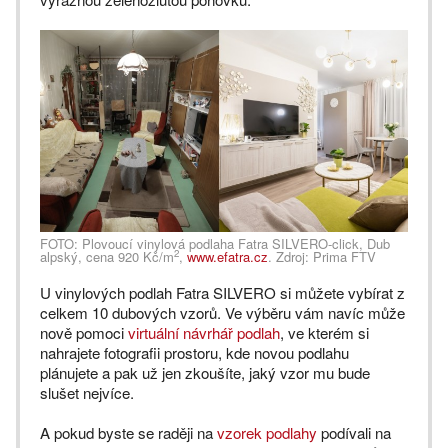
FOTO: Plovoucí vinylová podlaha Fatra SILVERO-click, Dub
2
alpský, cena 920 Kč/m
,
www.efatra.cz
. Zdroj: Prima FTV
U vinylových podlah Fatra SILVERO si můžete vybírat z
celkem 10 dubových vzorů. Ve výběru vám navíc může
nově pomoci
virtuální návrhář podlah
, ve kterém si
nahrajete fotografii prostoru, kde novou podlahu
plánujete a pak už jen zkoušíte, jaký vzor mu bude
slušet nejvíce.
A pokud byste se raději na
vzorek podlahy
podívali na