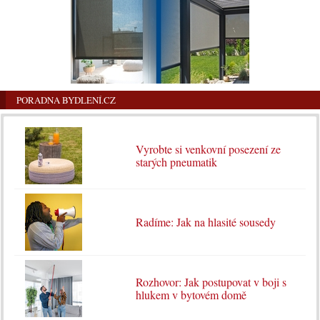
PORADNA BYDLENÍ.CZ
Vyrobte si venkovní posezení ze
starých pneumatik
Radíme: Jak na hlasité sousedy
Rozhovor: Jak postupovat v boji s
hlukem v bytovém domě