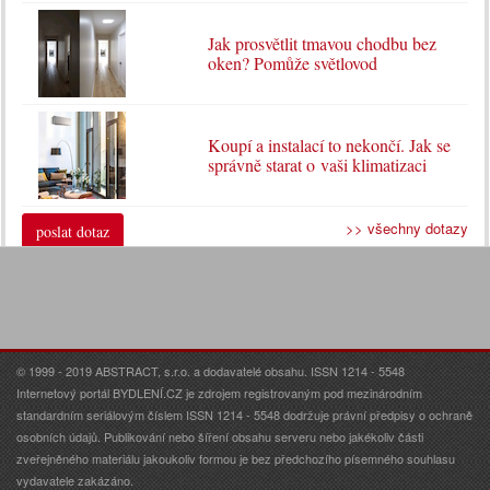
Jak prosvětlit tmavou chodbu bez
oken? Pomůže světlovod
Koupí a instalací to nekončí. Jak se
správně starat o vaši klimatizaci
>> všechny dotazy
poslat dotaz
© 1999 - 2019 ABSTRACT, s.r.o. a dodavatelé obsahu. ISSN 1214 - 5548
Internetový portál BYDLENÍ.CZ je zdrojem registrovaným pod mezinárodním
standardním seriálovým číslem ISSN 1214 - 5548 dodržuje právní předpisy o ochraně
osobních údajů. Publikování nebo šíření obsahu serveru nebo jakékoliv části
zveřejněného materiálu jakoukoliv formou je bez předchozího písemného souhlasu
vydavatele zakázáno.