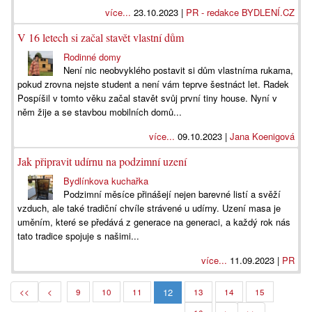
více...
23.10.2023 |
PR - redakce BYDLENÍ.CZ
V 16 letech si začal stavět vlastní dům
Rodinné domy
Není nic neobvyklého postavit si dům vlastníma rukama,
pokud zrovna nejste student a není vám teprve šestnáct let. Radek
Pospíšil v tomto věku začal stavět svůj první tiny house. Nyní v
něm žije a se stavbou mobilních domů...
více...
09.10.2023 |
Jana Koenigová
Jak připravit udírnu na podzimní uzení
Bydlínkova kuchařka
Podzimní měsíce přinášejí nejen barevné listí a svěží
vzduch, ale také tradiční chvíle strávené u udírny. Uzení masa je
uměním, které se předává z generace na generaci, a každý rok nás
tato tradice spojuje s našimi...
více...
11.09.2023 |
PR
12
<<
<
9
10
11
13
14
15