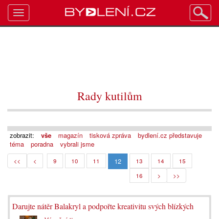
Toggle
navigation
Rady kutilům
zobrazit:
vše
magazín
tisková zpráva
bydlení.cz představuje
téma
poradna
vybrali jsme
12
<<
<
9
10
11
13
14
15
16
>
>>
Darujte nátěr Balakryl a podpořte kreativitu svých blízkých