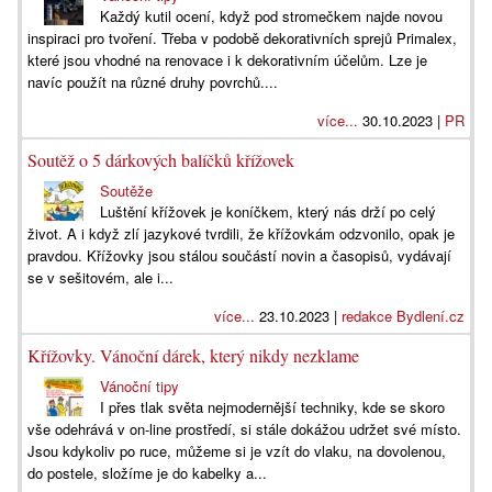
Každý kutil ocení, když pod stromečkem najde novou
inspiraci pro tvoření. Třeba v podobě dekorativních sprejů Primalex,
které jsou vhodné na renovace i k dekorativním účelům. Lze je
navíc použít na různé druhy povrchů....
více...
30.10.2023 |
PR
Soutěž o 5 dárkových balíčků křížovek
Soutěže
Luštění křížovek je koníčkem, který nás drží po celý
život. A i když zlí jazykové tvrdili, že křížovkám odzvonilo, opak je
pravdou. Křížovky jsou stálou součástí novin a časopisů, vydávají
se v sešitovém, ale i...
více...
23.10.2023 |
redakce Bydlení.cz
Křížovky. Vánoční dárek, který nikdy nezklame
Vánoční tipy
I přes tlak světa nejmodernější techniky, kde se skoro
vše odehrává v on-line prostředí, si stále dokážou udržet své místo.
Jsou kdykoliv po ruce, můžeme si je vzít do vlaku, na dovolenou,
do postele, složíme je do kabelky a...