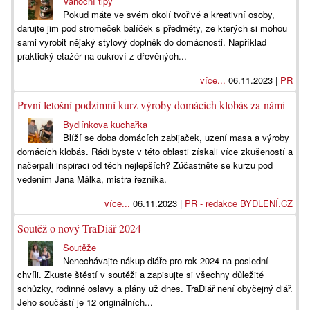
Vánoční tipy
Pokud máte ve svém okolí tvořivé a kreativní osoby,
darujte jim pod stromeček balíček s předměty, ze kterých si mohou
sami vyrobit nějaký stylový doplněk do domácnosti. Například
praktický etažér na cukroví z dřevěných...
více...
06.11.2023 |
PR
První letošní podzimní kurz výroby domácích klobás za námi
Bydlínkova kuchařka
Blíží se doba domácích zabijaček, uzení masa a výroby
domácích klobás. Rádi byste v této oblasti získali více zkušeností a
načerpali inspiraci od těch nejlepších? Zúčastněte se kurzu pod
vedením Jana Málka, mistra řezníka.
více...
06.11.2023 |
PR - redakce BYDLENÍ.CZ
Soutěž o nový TraDiář 2024
Soutěže
Nenechávajte nákup diáře pro rok 2024 na poslední
chvíli. Zkuste štěstí v soutěži a zapisujte si všechny důležité
schůzky, rodinné oslavy a plány už dnes. TraDiář není obyčejný diář.
Jeho součástí je 12 originálních...