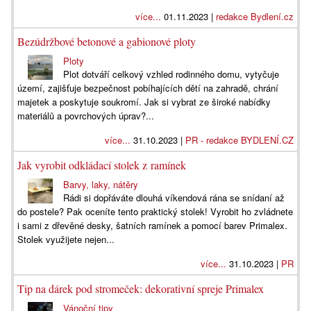
více...
01.11.2023 |
redakce Bydlení.cz
Bezúdržbové betonové a gabionové ploty
Ploty
Plot dotváří celkový vzhled rodinného domu, vytyčuje
území, zajišťuje bezpečnost pobíhajících dětí na zahradě, chrání
majetek a poskytuje soukromí. Jak si vybrat ze široké nabídky
materiálů a povrchových úprav?...
více...
31.10.2023 |
PR - redakce BYDLENÍ.CZ
Jak vyrobit odkládací stolek z ramínek
Barvy, laky, nátěry
Rádi si dopřáváte dlouhá víkendová rána se snídaní až
do postele? Pak oceníte tento praktický stolek! Vyrobit ho zvládnete
i sami z dřevěné desky, šatních ramínek a pomocí barev Primalex.
Stolek využijete nejen...
více...
31.10.2023 |
PR
Tip na dárek pod stromeček: dekorativní spreje Primalex
Vánoční tipy