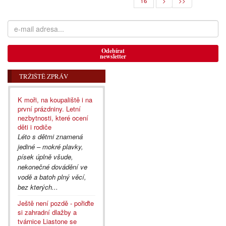
16
>
>>
Odebírat
newsletter
TRŽIŠTĚ ZPRÁV
K moři, na koupaliště i na
první prázdniny. Letní
nezbytnosti, které ocení
děti i rodiče
Léto s dětmi znamená
jediné – mokré plavky,
písek úplně všude,
nekonečné dovádění ve
vodě a batoh plný věcí,
bez kterých...
Ještě není pozdě - pořiďte
si zahradní dlažby a
tvárnice Liastone se