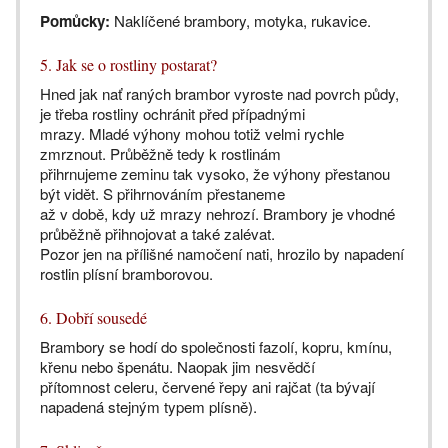
Pomůcky:
Naklíčené brambory, motyka, rukavice.
5. Jak se o rostliny postarat?
Hned jak nať raných brambor vyroste nad povrch půdy,
je třeba rostliny ochránit před případnými
mrazy. Mladé výhony mohou totiž velmi rychle
zmrznout. Průběžně tedy k rostlinám
přihrnujeme zeminu tak vysoko, že výhony přestanou
být vidět. S přihrnováním přestaneme
až v době, kdy už mrazy nehrozí. Brambory je vhodné
průběžně přihnojovat a také zalévat.
Pozor jen na přílišné namočení nati, hrozilo by napadení
rostlin plísní bramborovou.
6. Dobří sousedé
Brambory se hodí do společnosti fazolí, kopru, kmínu,
křenu nebo špenátu. Naopak jim nesvědčí
přítomnost celeru, červené řepy ani rajčat (ta bývají
napadená stejným typem plísně).