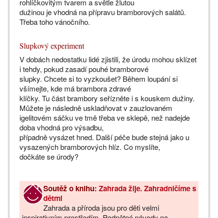
rohlíčkovitým tvarem a světle žlutou
dužinou je vhodná na přípravu bramborových salátů.
Třeba toho vánočního.
Slupkový experiment
V dobách nedostatku lidé zjistili, že úrodu mohou sklízet
i tehdy, pokud zasadí pouhé bramborové
slupky. Chcete si to vyzkoušet? Během loupání si
všímejte, kde má brambora zdravé
klíčky. Tu část brambory seřízněte i s kouskem dužiny.
Můžete je následně uskladňovat v zauzlovaném
igelitovém sáčku ve tmě třeba ve sklepě, než nadejde
doba vhodná pro výsadbu,
případně vysázet hned. Další péče bude stejná jako u
vysazených bramborových hlíz. Co myslíte,
dočkáte se úrody?
Soutěž o knihu:
Zahrada žije. Zahradničíme s
dětmi
Zahrada a příroda jsou pro děti velmi
inspirativním prostředím. Podnětné návody na