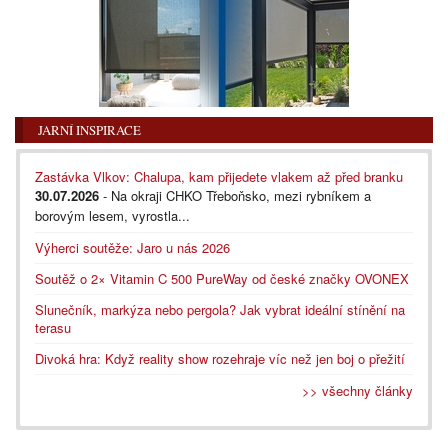
JARNÍ INSPIRACE
Zastávka Vlkov: Chalupa, kam přijedete vlakem až před branku
30.07.2026
- Na okraji CHKO Třeboňsko, mezi rybníkem a
borovým lesem, vyrostla...
Výherci soutěže: Jaro u nás 2026
Soutěž o 2× Vitamin C 500 PureWay od české značky OVONEX
Slunečník, markýza nebo pergola? Jak vybrat ideální stínění na
terasu
Divoká hra: Když reality show rozehraje víc než jen boj o přežití
>> všechny články