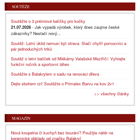
SOUTĚŽE
Soutěžte o 3 prémiové balíčky pro kočky
21.07.2026
- Jak vypadá výrobek, který dnes zaujme české
zákazníky? Nestačí nový...
Soutěž: Letní úklid nemusí být otrava. Stačí chytří pomocníci a
pár jednoduchých triků
Soutěž o letní balíček od Mlékárny Valašské Meziříčí: Vyhrajte
funkční ručník a sportovní láhev
Soutěžte s Balakrylem o sadu na renovaci dřeva
Dejte sbohem rzi! Soutěžte o Primalex Barvu na kov 2v1
>> všechny články
MAGAZÍN
Nová koupelna či kuchyň bez bourání? Použijte nátěr na
keramické obklady od značky Balakryl