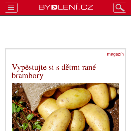
Toggle
navigation
magazín
Vypěstujte si s dětmi rané
brambory