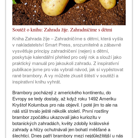
Soutěž o knihu: Zahrada žije. Zahradničíme s dětmi
Kniha Zahrada žije – Zahradničíme s dětmi, která vyšla
v nakladatelství Smart Press, srozumitelně a zábavně
vysvětluje principy zahradničení (nejen) s dětmi,
poskytuje kalendářní přehled pro celý rok a slouží jako
praktický manuál pro jakoukoli zahradu. Z inspirativní
publikace jsme pro vás vybrali návod, jak si vypěstovat
rané brambory. A vy můžete zkusit štěstí v soutěži a
inspirativní knihu vyhrát.
Brambory pocházejí z amerického kontinentu, do
Evropy se tedy dostaly, až když roku 1492 Ameriku
Kryštof Kolumbus pro nás objevil. I poté jim to ale na
náš stůl trvalo ještě několik století. První rostliny
brambor zpočátku ukazovali jako kuriozitu v
botanických zahradách, květy zdobily královské
zahrady a hlízy ochutnávali jen bohatí měšťané a
šlechtici. Dnes patří brambory mezi nejdůležitější u nás