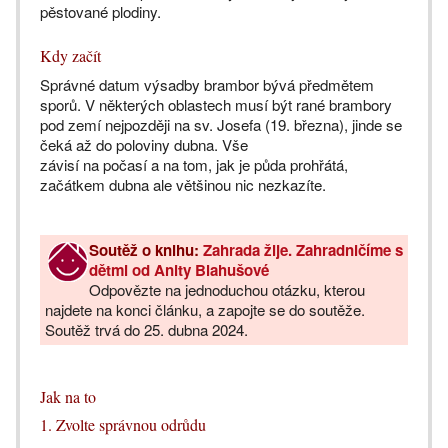
pěstované plodiny.
Kdy začít
Správné datum výsadby brambor bývá předmětem
sporů. V některých oblastech musí být rané brambory
pod zemí nejpozději na sv. Josefa (19. března), jinde se
čeká až do poloviny dubna. Vše
závisí na počasí a na tom, jak je půda prohřátá,
začátkem dubna ale většinou nic nezkazíte.
Soutěž o knihu:
Zahrada žije. Zahradničíme s
dětmi od Anity Blahušové
Odpovězte na jednoduchou otázku, kterou
najdete na konci článku, a zapojte se do soutěže.
Soutěž trvá do 25. dubna 2024.
Jak na to
1. Zvolte správnou odrůdu