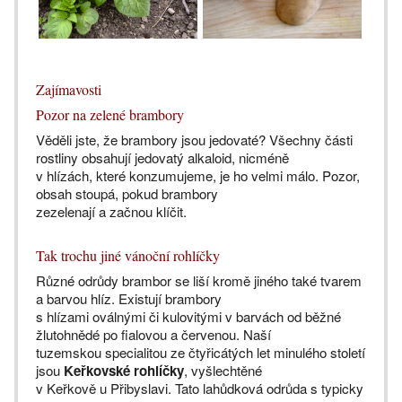
Zajímavosti
Pozor na zelené brambory
Věděli jste, že brambory jsou jedovaté? Všechny části
rostliny obsahují jedovatý alkaloid, nicméně
v hlízách, které konzumujeme, je ho velmi málo. Pozor,
obsah stoupá, pokud brambory
zezelenají a začnou klíčit.
Tak trochu jiné vánoční rohlíčky
Různé odrůdy brambor se liší kromě jiného také tvarem
a barvou hlíz. Existují brambory
s hlízami oválnými či kulovitými v barvách od běžné
žlutohnědé po fialovou a červenou. Naší
tuzemskou specialitou ze čtyřicátých let minulého století
jsou
Keřkovské rohlíčky
, vyšlechtěné
v Keřkově u Přibyslavi. Tato lahůdková odrůda s typicky