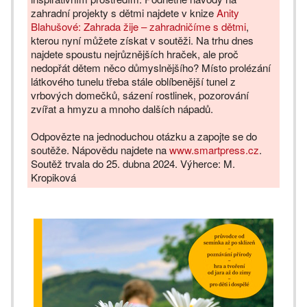
zahradní projekty s dětmi najdete v knize
Anity
Blahušové: Zahrada žije – zahradničíme s dětmi
,
kterou nyní můžete získat v soutěži. Na trhu dnes
najdete spoustu nejrůznějších hraček, ale proč
nedopřát dětem něco důmyslnějšího? Místo prolézání
látkového tunelu třeba stále oblíbenější tunel z
vrbových domečků, sázení rostlinek, pozorování
zvířat a hmyzu a mnoho dalších nápadů.
Odpovězte na jednoduchou otázku a zapojte se do
soutěže. Nápovědu najdete na
www.smartpress.cz
.
Soutěž trvala do 25. dubna 2024. Výherce: M.
Kropiková