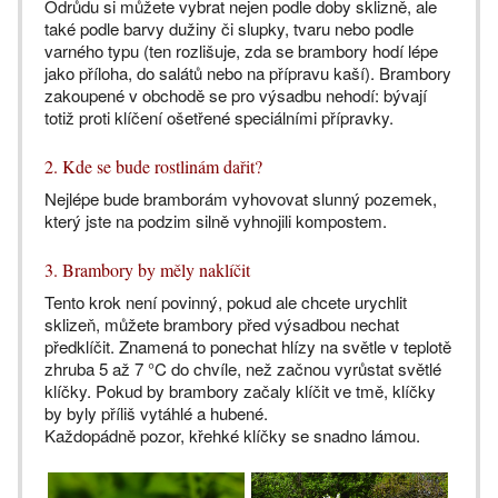
Odrůdu si můžete vybrat nejen podle doby sklizně, ale
také podle barvy dužiny či slupky, tvaru nebo podle
varného typu (ten rozlišuje, zda se brambory hodí lépe
jako příloha, do salátů nebo na přípravu kaší). Brambory
zakoupené v obchodě se pro výsadbu nehodí: bývají
totiž proti klíčení ošetřené speciálními přípravky.
2. Kde se bude rostlinám dařit?
Nejlépe bude bramborám vyhovovat slunný pozemek,
který jste na podzim silně vyhnojili kompostem.
3. Brambory by měly naklíčit
Tento krok není povinný, pokud ale chcete urychlit
sklizeň, můžete brambory před výsadbou nechat
předklíčit. Znamená to ponechat hlízy na světle v teplotě
zhruba 5 až 7 °C do chvíle, než začnou vyrůstat světlé
klíčky. Pokud by brambory začaly klíčit ve tmě, klíčky
by byly příliš vytáhlé a hubené.
Každopádně pozor, křehké klíčky se snadno lámou.