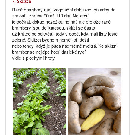
7. Sklizeň
Rané brambory mají vegetační dobu (od výsadby do
zralosti) zhruba 90 až 110 dní. Nejlepší
je počkat, dokud nezežloutne nať, ale protože rané
brambory jsou delikatesou, sklízí se často
už krátce po odkvětu, tedy v době, kdy mají listy ještě
zelené. Sklízet bychom neměli při dešti
nebo tehdy, když je půda nadměrně mokrá. Ke sklizni
brambor se nejlépe hodí klasické rycí
vidle s plochými hroty.