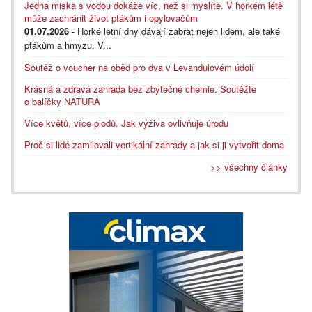
Jedna miska s vodou dokáže víc, než si myslíte. V horkém létě
může zachránit život ptákům i opylovačům
01.07.2026
- Horké letní dny dávají zabrat nejen lidem, ale také
ptákům a hmyzu. V...
Soutěž o voucher na oběd pro dva v Levandulovém údolí
Krásná a zdravá zahrada bez zbytečné chemie. Soutěžte
o balíčky NATURA
Více květů, více plodů. Jak výživa ovlivňuje úrodu
Proč si lidé zamilovali vertikální zahrady a jak si ji vytvořit doma
>> všechny články