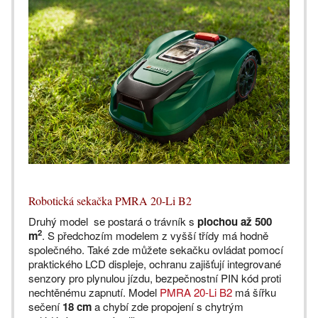
Robotická sekačka PMRA 20-Li B2
Druhý model se postará o trávník s
plochou až 500
2
m
. S předchozím modelem z vyšší třídy má hodně
společného. Také zde můžete sekačku ovládat pomocí
praktického LCD displeje, ochranu zajišťují integrované
senzory pro plynulou jízdu, bezpečnostní PIN kód proti
nechtěnému zapnutí. Model
PMRA 20-Li B2
má šířku
sečení
18 cm
a chybí zde propojení s chytrým