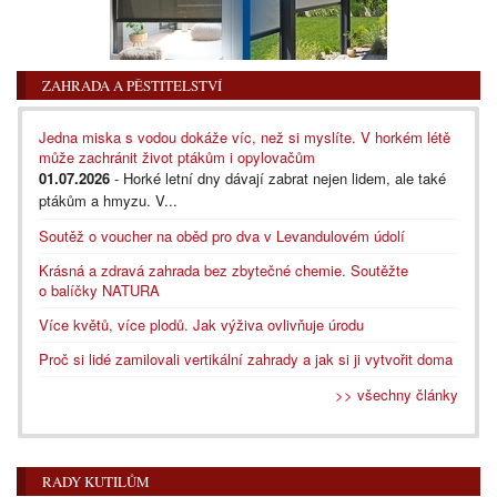
ZAHRADA A PĚSTITELSTVÍ
Jedna miska s vodou dokáže víc, než si myslíte. V horkém létě
může zachránit život ptákům i opylovačům
01.07.2026
- Horké letní dny dávají zabrat nejen lidem, ale také
ptákům a hmyzu. V...
Soutěž o voucher na oběd pro dva v Levandulovém údolí
Krásná a zdravá zahrada bez zbytečné chemie. Soutěžte
o balíčky NATURA
Více květů, více plodů. Jak výživa ovlivňuje úrodu
Proč si lidé zamilovali vertikální zahrady a jak si ji vytvořit doma
>> všechny články
RADY KUTILŮM