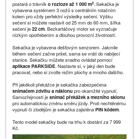
2
postará o trávník
o rozloze až 1 000 m
. Sekačka je
vybavena systémem 3 nožů s centrálním rotačním
kolem pro vždy perfektní výsledky sečení. Výšku
sečení si můžete nastavit od 25 mm do 60 mm, šířka
sečení je
22 cm
. Bezkartáčový motor se vyznačuje
nízkým opotřebením a dlouhou provozní životností.
Sekačka je vybavena dešťovým senzorem. Jakmile
během sečení začne pršet, sama se vrátí do nabíjecí
stanice. Sekačku můžete snadno ovládat pomocí
aplikace PARKSIDE
. Nastavte si, v jaký den bude
pracovat, nebo si zvolte režim plochy a mnoho dalšího.
Při jakékoli překážce je sekačka zabezpečena
snímačem zdvihu a náklonu
pro okamžité vypnutí.
Samozřejmostí je
snímač překážek a mezního sklonu
pro automatickou změnu směru jízdy. Proti nechtěnému
vypnutí či zlodějům je sekačka zajistěna
PIN kódem
.
Tento model sekačky bude na trhu k dostání za 7 999
Kč.