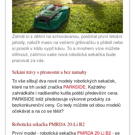
Zahrát si s dětmi na schovávanou, posbírat první letošní
jahody, naložit maso na večerní grilovačku s přáteli nebo
si prostě v klidu vypít kávu. To a mnohem více můžete
stihnout, zatímco vaše nová robotická sekačka bude
pracovat za vás.
Sekání trávy s přesnostní a bez námahy
To vše slibují dva nové modely robotických sekaček,
které na trh uvádí značka
PARKSIDE
. Každého
zahrádkáře i nadšeného kutila potěší především cena.
PARKSIDE totiž představuje výkonné produkty za
bezkonkurenční ceny. Co tedy můžete od obou modelů
očekávat a na co se těšit?
Robotická sekačka PMRDA 20-Li B2
První model - robotická sekačka
PMRDA 20-Li B2
- se