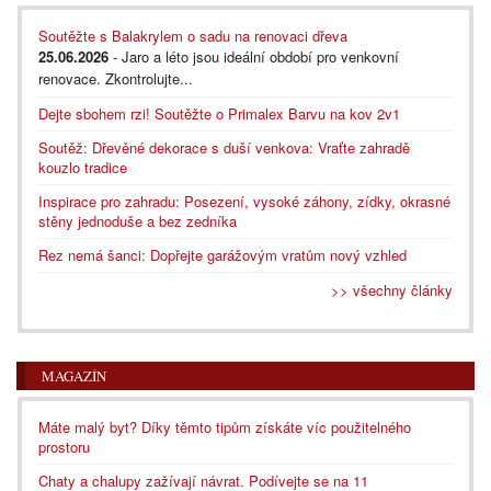
Soutěžte s Balakrylem o sadu na renovaci dřeva
25.06.2026
- Jaro a léto jsou ideální období pro venkovní
renovace. Zkontrolujte...
Dejte sbohem rzi! Soutěžte o Primalex Barvu na kov 2v1
Soutěž: Dřevěné dekorace s duší venkova: Vraťte zahradě
kouzlo tradice
Inspirace pro zahradu: Posezení, vysoké záhony, zídky, okrasné
stěny jednoduše a bez zedníka
Rez nemá šanci: Dopřejte garážovým vratům nový vzhled
>> všechny články
MAGAZÍN
Máte malý byt? Díky těmto tipům získáte víc použitelného
prostoru
Chaty a chalupy zažívají návrat. Podívejte se na 11