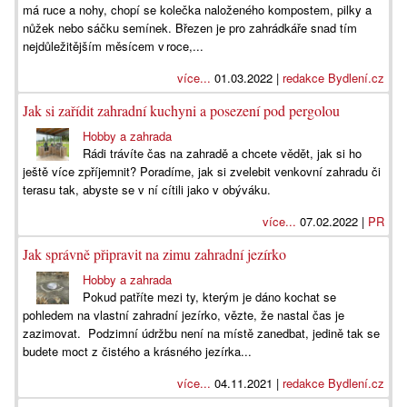
má ruce a nohy, chopí se kolečka naloženého kompostem, pilky a
nůžek nebo sáčku semínek. Březen je pro zahrádkáře snad tím
nejdůležitějším měsícem v roce,...
více...
01.03.2022 |
redakce Bydlení.cz
Jak si zařídit zahradní kuchyni a posezení pod pergolou
Hobby a zahrada
Rádi trávíte čas na zahradě a chcete vědět, jak si ho
ještě více zpříjemnit? Poradíme, jak si zvelebit venkovní zahradu či
terasu tak, abyste se v ní cítili jako v obýváku.
více...
07.02.2022 |
PR
Jak správně připravit na zimu zahradní jezírko
Hobby a zahrada
Pokud patříte mezi ty, kterým je dáno kochat se
pohledem na vlastní zahradní jezírko, vězte, že nastal čas je
zazimovat. Podzimní údržbu není na místě zanedbat, jedině tak se
budete moct z čistého a krásného jezírka...
více...
04.11.2021 |
redakce Bydlení.cz