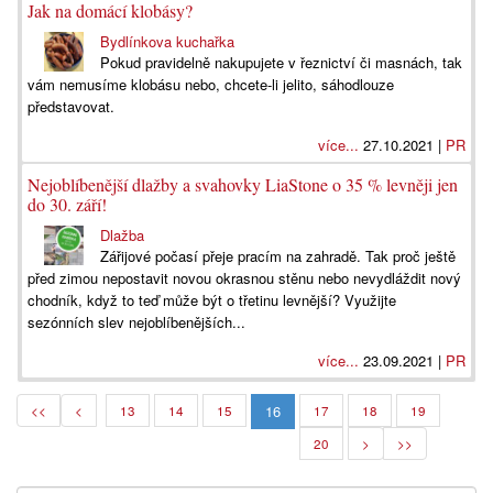
Jak na domácí klobásy?
Bydlínkova kuchařka
Pokud pravidelně nakupujete v řeznictví či masnách, tak
vám nemusíme klobásu nebo, chcete-li jelito, sáhodlouze
představovat.
více...
27.10.2021 |
PR
Nejoblíbenější dlažby a svahovky LiaStone o 35 % levněji jen
do 30. září!
Dlažba
Zářijové počasí přeje pracím na zahradě. Tak proč ještě
před zimou nepostavit novou okrasnou stěnu nebo nevydláždit nový
chodník, když to teď může být o třetinu levnější? Využijte
sezónních slev nejoblíbenějších...
více...
23.09.2021 |
PR
16
<<
<
13
14
15
17
18
19
20
>
>>