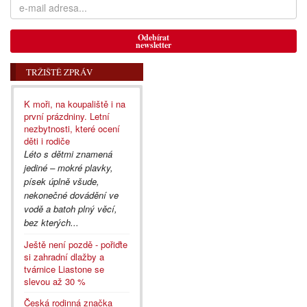
Odebírat
newsletter
TRŽIŠTĚ ZPRÁV
K moři, na koupaliště i na
první prázdniny. Letní
nezbytnosti, které ocení
děti i rodiče
Léto s dětmi znamená
jediné – mokré plavky,
písek úplně všude,
nekonečné dovádění ve
vodě a batoh plný věcí,
bez kterých...
Ještě není pozdě - pořiďte
si zahradní dlažby a
tvárnice Liastone se
slevou až 30 %
Česká rodinná značka