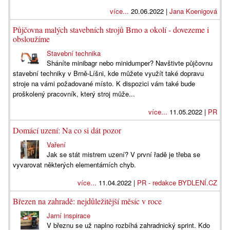
více...
20.06.2022 |
Jana Koenigová
Půjčovna malých stavebních strojů Brno a okolí - dovezeme i
obsloužíme
Stavební technika
Sháníte minibagr nebo minidumper? Navštivte půjčovnu
stavební techniky v Brně-Líšni, kde můžete využít také dopravu
stroje na vámi požadované místo. K dispozici vám také bude
proškolený pracovník, který stroj může...
více...
11.05.2022 |
PR
Domácí uzení: Na co si dát pozor
Vaření
Jak se stát mistrem uzení? V první řadě je třeba se
vyvarovat některých elementárních chyb.
více...
11.04.2022 |
PR - redakce BYDLENÍ.CZ
Březen na zahradě: nejdůležitější měsíc v roce
Jarní inspirace
V březnu se už naplno rozbíhá zahradnický sprint. Kdo