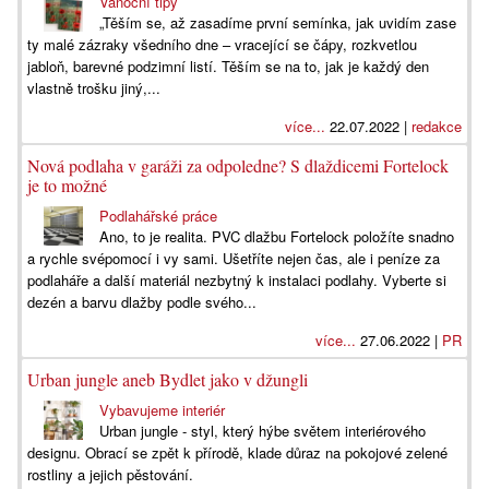
Vánoční tipy
„Těším se, až zasadíme první semínka, jak uvidím zase
ty malé zázraky všedního dne – vracející se čápy, rozkvetlou
jabloň, barevné podzimní listí. Těším se na to, jak je každý den
vlastně trošku jiný,...
více...
22.07.2022 |
redakce
Nová podlaha v garáži za odpoledne? S dlaždicemi Fortelock
je to možné
Podlahářské práce
Ano, to je realita. PVC dlažbu Fortelock položíte snadno
a rychle svépomocí i vy sami. Ušetříte nejen čas, ale i peníze za
podlaháře a další materiál nezbytný k instalaci podlahy. Vyberte si
dezén a barvu dlažby podle svého...
více...
27.06.2022 |
PR
Urban jungle aneb Bydlet jako v džungli
Vybavujeme interiér
Urban jungle - styl, který hýbe světem interiérového
designu. Obrací se zpět k přírodě, klade důraz na pokojové zelené
rostliny a jejich pěstování.