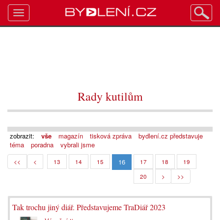
Toggle
navigation
Rady kutilům
zobrazit:
vše
magazín
tisková zpráva
bydlení.cz představuje
téma
poradna
vybrali jsme
16
<<
<
13
14
15
17
18
19
20
>
>>
Tak trochu jiný diář. Představujeme TraDiář 2023