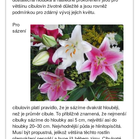
většinu cibulovin životně důležité a jsou rovněž
podmínkou pro zdárný vývoj jejich květu.
Pro
sázení
cibulovin platí pravidlo, že je sázíme dvakrát hlouběji,
než je průměr cibule. To přibližně znamená, že nejmenší
cibulky sázíme do hloubky asi 5 cm, největší asi do
hloubky 20–30 cm. Nejvhodnější půda je hlinitopísčitá.
Musí být propustná, jelikož většina těchto rostlin
přemokření nesnáší a hyne již během zimy. Cibulnaté