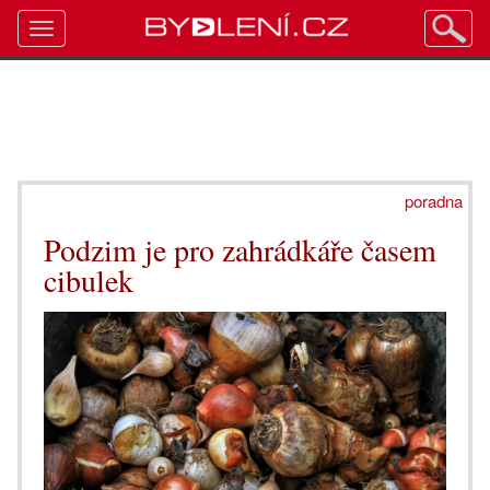
Toggle
navigation
poradna
Podzim je pro zahrádkáře časem
cibulek