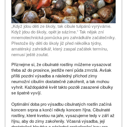
„Když jdou děti ze školy, tak cibule tulipánů vyrýváme.
Když jdou do školy, opět je sázíme.“ Tak nějak zní
mnemotechnická pomůcka pro zahrádkáře začátečníky.
Přestože šly děti do školy již před několika týdny,
amatérský zahrádkář, který zaspal začátek termínu,
nemusí ještě zoufat.
Přiznejme si, že cibulnaté rostliny můžeme vysazovat
třeba až do prosince, jestliže není půda zmrzlá. Avšak
příliš pozdní výsadba a následný příchod zimy
neumožní cibulím dostatečně zakořenit, a tak mohou
vyhnit. Každopádně květ takto pozdě zasazené cibulky
se špatně vyvíjí.
Optimální doba pro výsadbu cibulnatých rostlin začíná
koncem srpna a končí někdy koncem října. Cibulnaté
rostliny, které kvetou na jaře, vysazujeme tedy v září až
říjnu, aby do zimy zakořenily. Včasná výsadba, její
dostatečná hloubka a následné prokořenění jsou pro