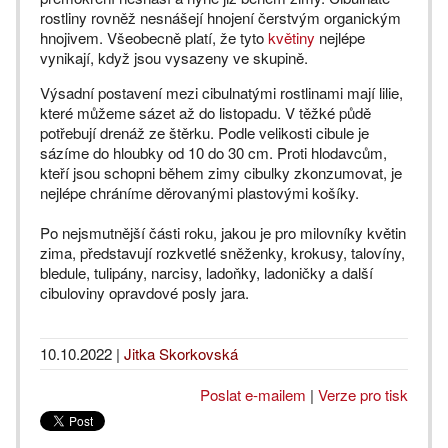
rostliny rovněž nesnášejí hnojení čerstvým organickým
hnojivem. Všeobecně platí, že tyto
květiny
nejlépe
vynikají, když jsou vysazeny ve skupině.
Výsadní postavení mezi cibulnatými rostlinami mají lilie,
které můžeme sázet až do listopadu. V těžké půdě
potřebují drenáž ze štěrku. Podle velikosti cibule je
sázíme do hloubky od 10 do 30 cm. Proti hlodavcům,
kteří jsou schopni během zimy cibulky zkonzumovat, je
nejlépe chráníme děrovanými plastovými košíky.
Po nejsmutnější části roku, jakou je pro milovníky květin
zima, představují rozkvetlé sněženky, krokusy, talovíny,
bledule, tulipány, narcisy, ladoňky, ladoničky a další
cibuloviny opravdové posly jara.
10.10.2022
|
Jitka Skorkovská
Poslat e-mailem
|
Verze pro tisk