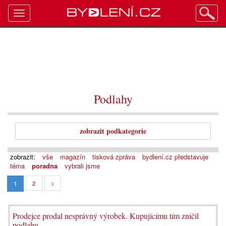
Toggle
navigation
Podlahy
zobrazit podkategorie
zobrazit:
vše
magazín
tisková zpráva
bydlení.cz představuje
téma
poradna
vybrali jsme
1
2
>
Prodejce prodal nesprávný výrobek. Kupujícímu tím zničil
podlahu