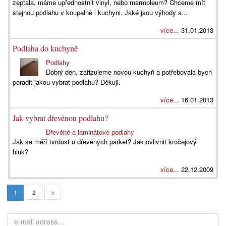
zeptala, máme upřednostnit vinyl, nebo marmoleum? Chceme mít
stejnou podlahu v koupelně i kuchyni. Jaké jsou výhody a...
více...
31.01.2013
Podlaha do kuchyně
Podlahy
Dobrý den, zařizujeme novou kuchyň a potřebovala bych
poradit jakou vybrat podlahu? Děkuji.
více...
16.01.2013
Jak vybrat dřevěnou podlahu?
Dřevěné a laminátové podlahy
Jak se měří tvrdost u dřevěných parket? Jak ovlivnit kročejový
hluk?
více...
22.12.2009
1
2
>