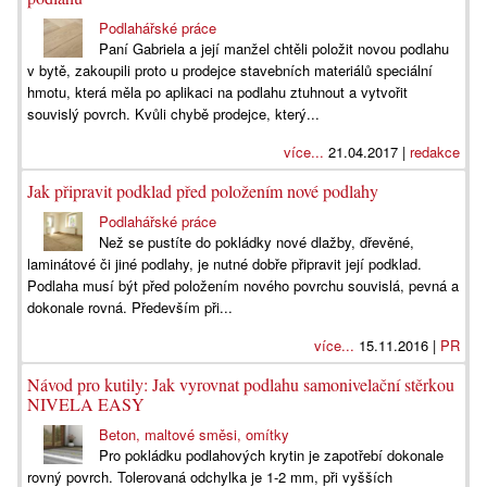
Podlahářské práce
Paní Gabriela a její manžel chtěli položit novou podlahu
v bytě, zakoupili proto u prodejce stavebních materiálů speciální
hmotu, která měla po aplikaci na podlahu ztuhnout a vytvořit
souvislý povrch. Kvůli chybě prodejce, který...
více...
21.04.2017 |
redakce
Jak připravit podklad před položením nové podlahy
Podlahářské práce
Než se pustíte do pokládky nové dlažby, dřevěné,
laminátové či jiné podlahy, je nutné dobře připravit její podklad.
Podlaha musí být před položením nového povrchu souvislá, pevná a
dokonale rovná. Především při...
více...
15.11.2016 |
PR
Návod pro kutily: Jak vyrovnat podlahu samonivelační stěrkou
NIVELA EASY
Beton, maltové směsi, omítky
Pro pokládku podlahových krytin je zapotřebí dokonale
rovný povrch. Tolerovaná odchylka je 1-2 mm, při vyšších