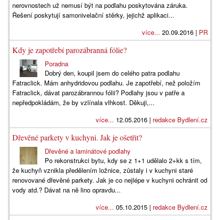
nerovnostech už nemusí být na podlahu poskytována záruka.
Řešení poskytují samonivelační stěrky, jejichž aplikaci...
více...
20.09.2016 |
PR
Kdy je zapotřebí parozábranná fólie?
Poradna
Dobrý den, koupil jsem do celého patra podlahu
Fatraclick. Mám anhydridovou podlahu. Je zapotřebí, než položím
Fatraclick, dávat parozábrannou fólii? Podlahy jsou v patře a
nepředpokládám, že by vzlínala vlhkost. Děkuji,...
více...
12.05.2016 |
redakce Bydlení.cz
Dřevěné parkety v kuchyni. Jak je ošetřit?
Dřevěné a laminátové podlahy
Po rekonstrukci bytu, kdy se z 1+1 udělalo 2+kk s tím,
že kuchyň vznikla předělením ložnice, zůstaly i v kuchyni staré
renovované dřevěné parkety. Jak je co nejlépe v kuchyni ochránit od
vody atd.? Dávat na ně lino opravdu...
více...
05.10.2015 |
redakce Bydlení.cz