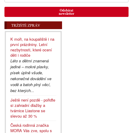
Odebírat
newsletter
TRŽIŠTĚ ZPRÁV
K moři, na koupaliště i na
první prázdniny. Letní
nezbytnosti, které ocení
děti i rodiče
Léto s dětmi znamená
jediné – mokré plavky,
písek úplně všude,
nekonečné dovádění ve
vodě a batoh plný věcí,
bez kterých...
Ještě není pozdě - pořiďte
si zahradní dlažby a
tvárnice Liastone se
slevou až 30 %
Česká rodinná značka
MORA Vás zve, spolu s