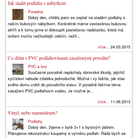
Jak sladit podlahu s nábytkem
Poradna
Dobrý den, chtěla jsem se zeptat na sladění podlahy s
naším bukovým nábytkem. Konkrétně máme vestavěnou bukovou
skříň a k tomu jsme si dokoupili postelovou nadstavbu, která má
ovšem trochu nažloutlejší odstín, nežli...
více...
24.03.2015
Co dělat s PVC podlahovinami zasaženými povodní?
PVC a lino
Současné povodně napáchaly obrovské škody, jejichž
vyčíslení nebude zdaleka jednoduché. Možná i vy řešíte, jak stav
svého domu vrátit do původního stavu. V poradně řešíme téma
zasažení PVC podlahovin vodou. Je možné je...
více...
11.06.2013
Vinyl, nebo marmoleum?
Podlahy
Dobrý den, žijeme v bytě 3+1 s bytovým jádrem.
Plánujeme rekonstrukci koupelny a výměnu podlah. Ráda bych se