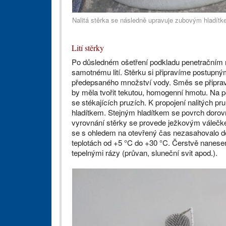
Nalitá stěrka se následně upravuje zubovým hladítk
Lití stěrky
Po důsledném ošetření podkladu penetračním
samotnému lití. Stěrku si připravíme postupný
předepsaného množství vody. Směs se připrav
by měla tvořit tekutou, homogenní hmotu. Na p
se stékajících pruzích. K propojení nalitých 
hladítkem. Stejným hladítkem se povrch doro
vyrovnání stěrky se provede ježkovým válečke
se s ohledem na otevřený čas nezasahovalo do 
teplotách od +5 °C do +30 °C. Čerstvě nanes
tepelnými rázy (průvan, sluneční svit apod.).