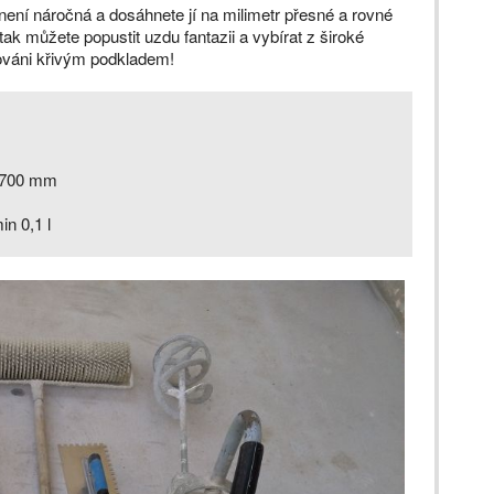
ní náročná a dosáhnete jí na milimetr přesné a rovné
tak můžete popustit uzdu fantazii a vybírat z široké
továni křivým podkladem!
x 700 mm
in 0,1 l