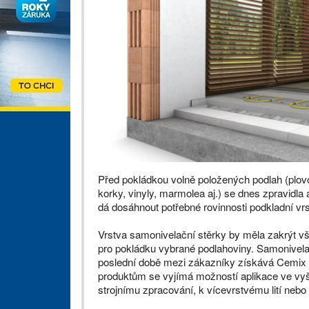
Před pokládkou volně položených podlah (plovo
korky, vinyly, marmolea aj.) se dnes zpravidla 
dá dosáhnout potřebné rovinnosti podkladní vrs
Vrstva samonivelační stěrky by měla zakrýt vš
pro pokládku vybrané podlahoviny. Samonivelačn
poslední době mezi zákazníky získává Cemix
produktům se vyjímá možností aplikace ve vyš
strojnímu zpracování, k vícevrstvému lití nebo