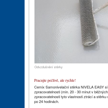
Odvzdušnění stěrky
Pracujte pečlivě, ale rychle!
Cemix Samonivelační stěrka NIVELA EASY si z
zpracovatelnosti (min. 20 - 30 minut v běžnýc
zpracovatelnosti tyto vlastnosti ztrácí a stěrk
po 24 hodinách.