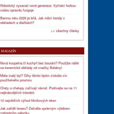
Robotický vysavač nové generace: Vytírání horkou
vodou opravdu funguje
Barvou roku 2026 je bílá. Jak mění trendy v
obkladech a dlažbách?
>> všechny články
MAGAZÍN
Nová koupelna či kuchyň bez bourání? Použijte nátěr
na keramické obklady od značky Balakryl
Máte malý byt? Díky těmto tipům získáte víc
použitelného prostoru
Chaty a chalupy zažívají návrat. Podívejte se na 11
nejkrásnějších interiérů
10 největších výhod hliníkových oken
Jak zařídit terasu? Začněte správným výběrem
zahradního nábytku