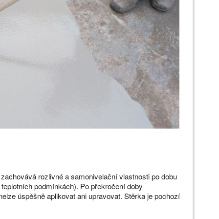
achovává rozlivné a samonivelační vlastnosti po dobu
h teplotních podmínkách). Po překročení doby
u nelze úspěšně aplikovat ani upravovat. Stěrka je pochozí