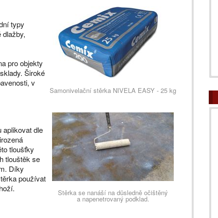
dní typy
 dlažby,
na pro objekty
 sklady. Široké
avenosti, v
Samonivelační stěrka NIVELA EASY - 25 kg
 aplikovat dle
řirozená
to tloušťky
h tlouštěk se
em. Díky
těrka používat
hoží.
Stěrka se nanáší na důsledně očištěný
a napenetrovaný podklad.