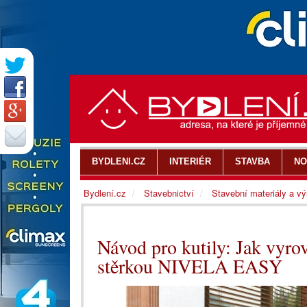
BYDLENI.CZ
INTERIÉR
STAVBA
NO
Bydlení.cz
Stavebnictví
Stavební materiály a v
Návod pro kutily: Jak vyro
stěrkou NIVELA EASY