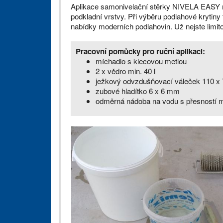
Aplikace samonivelační stěrky NIVELA EASY ne
podkladní vrstvy. Při výběru podlahové krytiny 
nabídky moderních podlahovin. Už nejste limi
Pracovní pomůcky pro ruční aplikaci:
míchadlo s klecovou metlou
2 x vědro min. 40 l
ježkový odvzdušňovací váleček 110 
zubové hladítko 6 x 6 mm
odměrná nádoba na vodu s přesností m