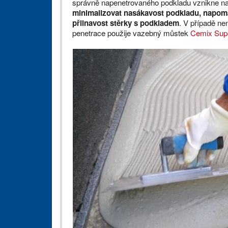
správně napenetrovaného podkladu vznikne na
minimalizovat nasákavost podkladu, napomáh
přilnavost stěrky s podkladem
. V případě ne
penetrace použije vazebný můstek
Cemix Sup