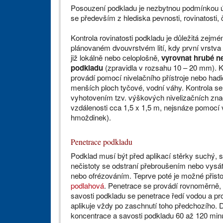
Posouzení podkladu je nezbytnou podmínkou ú
se především z hlediska pevnosti, rovinatosti, č
Kontrola rovinatosti podkladu je důležitá zejmén
plánovaném dvouvrstvém lití, kdy první vrstva 
již lokálně nebo celoplošně,
vyrovnat hrubé n
podkladu
(zpravidla v rozsahu 10 – 20 mm). K
provádí pomocí nivelačního přístroje nebo hadi
menších ploch tyčové, vodní váhy. Kontrola se 
vyhotovením tzv. výškových nivelizačních zna
vzdálenosti cca 1,5 x 1,5 m, nejsnáze pomocí 
hmoždinek).
Penetrace podkladu
Podklad musí být před aplikací stěrky suchý,
nečistoty se odstraní přebroušením nebo vysát
nebo ofrézováním. Teprve poté je možné přist
podlahová
. Penetrace se provádí rovnoměrně,
savosti podkladu se penetrace ředí vodou a pro
aplikuje vždy po zaschnutí toho předchozího.
koncentrace a savosti podkladu 60 až 120 minu