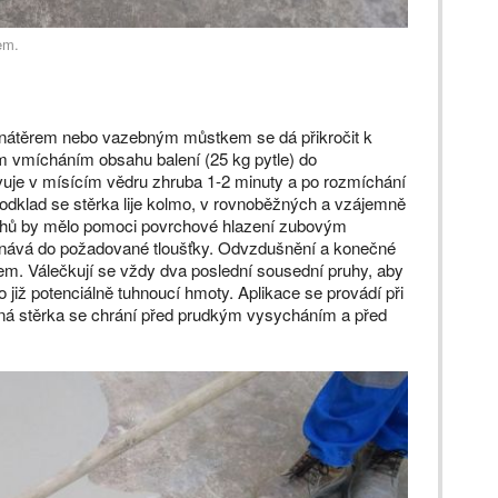
em.
 nátěrem nebo vazebným můstkem se dá přikročit k
m vmícháním obsahu balení (25 kg pytle) do
uje v mísícím vědru zhruba 1-2 minuty a po rozmíchání
odklad se stěrka lije kolmo, v rovnoběžných a vzájemně
pruhů by mělo pomoci povrchové hlazení zubovým
vnává do požadované tloušťky. Odvzdušnění a konečné
m. Válečkují se vždy dva poslední sousední pruhy, aby
již potenciálně tuhnoucí hmoty. Aplikace se provádí při
ená stěrka se chrání před prudkým vysycháním a před