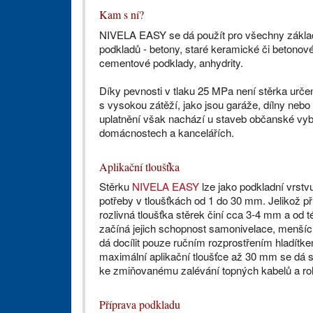
Kam s ní?
NIVELA EASY se dá použít pro všechny zákla
podkladů - betony, staré keramické či betonové
cementové podklady, anhydrity.
Díky pevnosti v tlaku 25 MPa není stěrka urče
s vysokou zátěží, jako jsou garáže, dílny nebo
uplatnění však nachází u staveb občanské vyb
domácnostech a kancelářích.
Aplikační tloušťka
Stěrku
NIVELA EASY
lze jako podkladní vrstvu
potřeby v tloušťkách od 1 do 30 mm. Jelikož p
rozlivná tloušťka stěrek činí cca 3-4 mm a od té
začíná jejich schopnost samonivelace, menšíc
dá docílit pouze ručním rozprostřením hladítk
maximální aplikační tloušťce až 30 mm se dá s
ke zmiňovanému zalévání topných kabelů a ro
Příprava podkladu