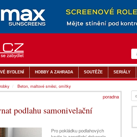
VÉ BYDLENÍ
HOBBY A ZAHRADA
SOUTĚŽE
SERIÁLY
ýrobky
Beton, maltové směsi, omítky
poradna
vnat podlahu samonivelační
Pro pokládku podlahových
krytin je zapotřebí dokonale