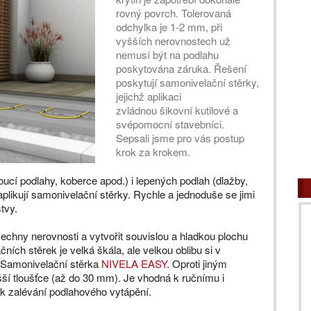
rovný povrch. Tolerovaná
odchylka je 1-2 mm, při
vyšších nerovnostech už
nemusí být na podlahu
poskytována záruka. Řešení
poskytují samonivelační stěrky,
jejichž aplikaci
zvládnou šikovní kutilové a
svépomocní stavebníci.
Sepsali jsme pro vás postup
krok za krokem.
ucí podlahy, koberce apod.) i lepených podlah (dlažby,
aplikují samonivelační stěrky. Rychle a jednoduše se jimi
tvy.
echny nerovnosti a vytvořit souvislou a hladkou plochu
ích stěrek je velká škála, ale velkou oblibu si v
 Samonivelační stěrka
NIVELA EASY
. Oproti jiným
ší tloušťce (až do 30 mm). Je vhodná k ručnímu i
 k zalévání podlahového vytápění.