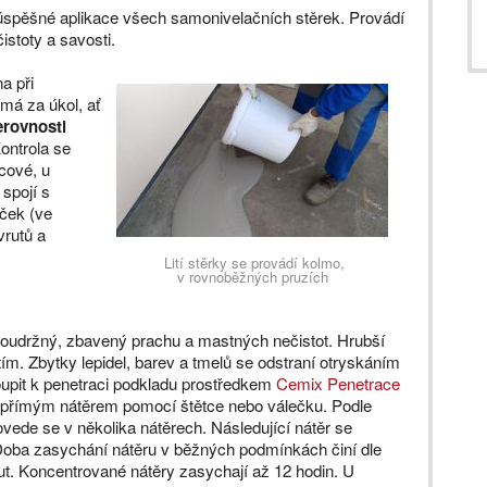
spěšné aplikace všech samonivelačních stěrek. Provádí
istoty a savosti.
a při
má za úkol, ať
erovnosti
ontrola se
cové, u
spojí s
ček (ve
vrutů a
Lití stěrky se provádí kolmo,
v rovnoběžných pruzích
 soudržný, zbavený prachu a mastných nečistot. Hrubší
ím. Zbytky lepidel, barev a tmelů se odstraní otryskáním
oupit k penetraci podkladu prostředkem
Cemix Penetrace
 přímým nátěrem pomocí štětce nebo válečku. Podle
vede se v několika nátěrech. Následující nátěr se
 Doba zasychání nátěru v běžných podmínkách činí dle
t. Koncentrované nátěry zasychají až 12 hodin. U