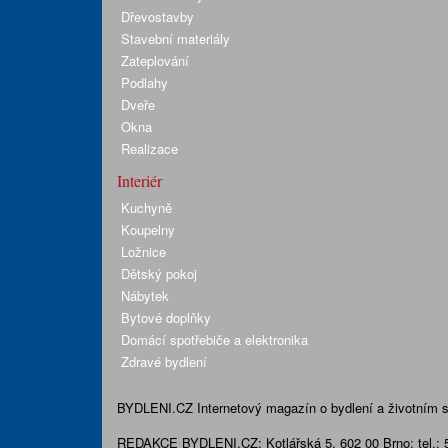
Dřevostavby
Stavební materiály
Zateplování
Podlahy
Dveře
Okna
Realizace
Interiér
Kuchyně
Koupelny
Ložnice
Dětský pokoj
Nábytek
Bytové doplňky
Domácí spotřebiče a elektronika
Zdravé bydlení
BYDLENI.CZ
Internetový magazín o bydlení a životním sty
REDAKCE BYDLENI.CZ:
Kotlářská 5, 602 00 Brno;
tel.: