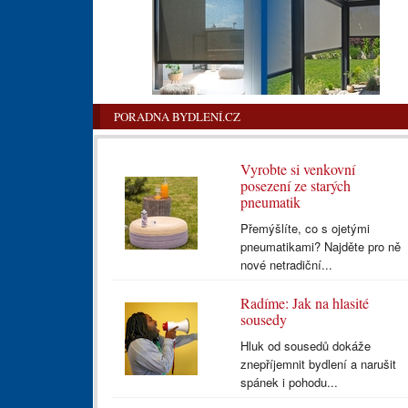
PORADNA BYDLENÍ.CZ
Vyrobte si venkovní
posezení ze starých
pneumatik
Přemýšlíte, co s ojetými
pneumatikami? Najděte pro ně
nové netradiční...
Radíme: Jak na hlasité
sousedy
Hluk od sousedů dokáže
znepříjemnit bydlení a narušit
spánek i pohodu...