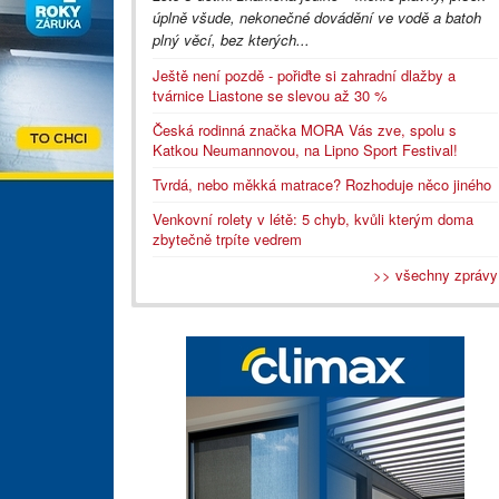
úplně všude, nekonečné dovádění ve vodě a batoh
plný věcí, bez kterých...
Ještě není pozdě - pořiďte si zahradní dlažby a
tvárnice Liastone se slevou až 30 %
Česká rodinná značka MORA Vás zve, spolu s
Katkou Neumannovou, na Lipno Sport Festival!
Tvrdá, nebo měkká matrace? Rozhoduje něco jiného
Venkovní rolety v létě: 5 chyb, kvůli kterým doma
zbytečně trpíte vedrem
>> všechny zprávy