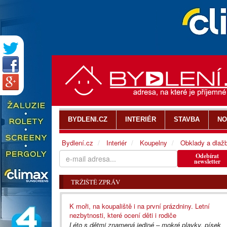
BYDLENI.CZ
INTERIÉR
STAVBA
NO
Bydlení.cz
Interiér
Koupelny
Obklady a dlaž
Odebírat
newsletter
TRŽIŠTĚ ZPRÁV
K moři, na koupaliště i na první prázdniny. Letní
nezbytnosti, které ocení děti i rodiče
Léto s dětmi znamená jediné – mokré plavky, písek