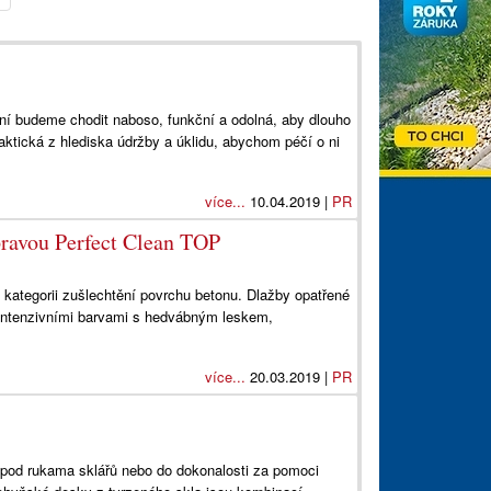
 ní budeme chodit naboso, funkční a odolná, aby dlouho
aktická z hlediska údržby a úklidu, abychom péčí o ni
více...
10.04.2019 |
PR
pravou Perfect Clean TOP
 kategorii zušlechtění povrchu betonu. Dlažby opatřené
 intenzivními barvami s hedvábným leskem,
více...
20.03.2019 |
PR
y pod rukama sklářů nebo do dokonalosti za pomoci