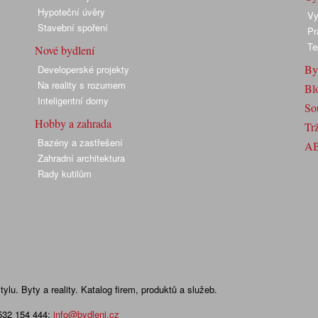
Hypoteční úvěry
Vy
Stavební spoření
Pr
Te
Nové bydlení
By
Developerské projekty
Na reality s rozumem
Bl
Inteligentní domy
So
Hobby a zahrada
Trž
Bazény a zastřešení
A
Zahradní architektura
Rady kutilům
lu. Byty a reality. Katalog firem, produktů a služeb.
 532 154 444
;
info@bydleni.cz