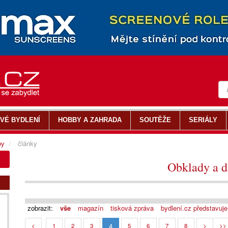
VÉ BYDLENÍ
HOBBY A ZAHRADA
SOUTĚŽE
SERIÁLY
by
články
Obklady a d
zobrazit:
vše
magazín
tisková zpráva
bydlení.cz představuje
4
<
1
2
3
5
6
7
8
>
>>