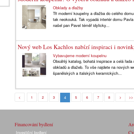
Obklady a dlažby
Tři moderní koupelny a dlažba do celého domu
tak neokouká. Tak vypadá interiér domu Pavla
našel pan Pavel téměř idylicky...
Nový web Los Kachlos nabízí inspiraci i novink
Vybavujeme moderní koupelnu
Obsáhlý katalog, bohatá inspirace a celá řada
obkladů a dlažeb. To vše najdete na nových 
španělských a italských keramických...
4
<
1
2
3
5
6
7
8
>
>>
Financování bydlení
Arc
Cyk
Investiční bydlení