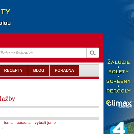
RECEPTY
BLOG
PORADNA
lažby
téma
poradna
vybrali jsme