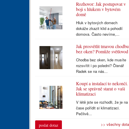
Rozhovor: Jak postupovat v
boji s hlukem v bytovém
domě
Hluk v bytových domech
dokáže zkazit klid a pohodlí
domova. Často nevíme,...
Jak prosvětlit tmavou chodbu
bez oken? Pomůže světlovod
Chodba bez oken, kde musíte
rozsvítit i po poledni? Čtenář
Radek se na nás...
Koupí a instalací to nekončí.
Jak se správně starat o vaši
klimatizaci
V létě jste se rozhodli, že je na
čase pořídit si klimatizaci.
Pečlivě...
>> všechny dot
poslat dotaz