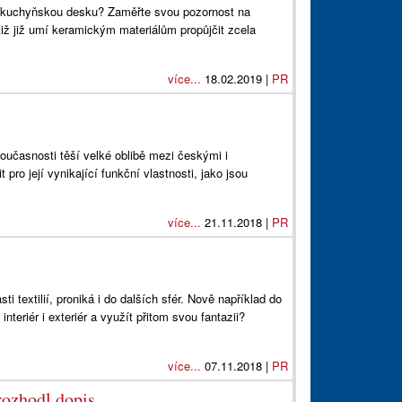
aši kuchyňskou desku? Zaměřte svou pozornost na
iž již umí keramickým materiálům propůjčit zcela
více...
18.02.2019 |
PR
 současnosti těší velké oblibě mezi českými i
t pro její vynikající funkční vlastnosti, jako jsou
více...
21.11.2018 |
PR
i textilií, proniká i do dalších sfér. Nově například do
nteriér i exteriér a využít přitom svou fantazii?
více...
07.11.2018 |
PR
rozhodl dopis