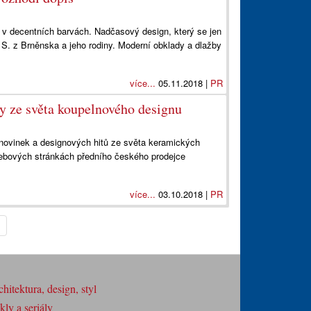
 v decentních barvách. Nadčasový design, který se jen
 S. z Brněnska a jeho rodiny. Moderní obklady a dlažby
více...
05.11.2018 |
PR
y ze světa koupelnového designu
 novinek a designových hitů ze světa keramických
webových stránkách předního českého prodejce
více...
03.10.2018 |
PR
hitektura, design, styl
ly a seriály