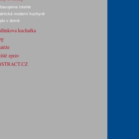
bavujeme interiér
aktická moderní kuchyně
plo v domě
dlínkova kuchařka
og
utěže
iště zpráv
BSTRACT.CZ