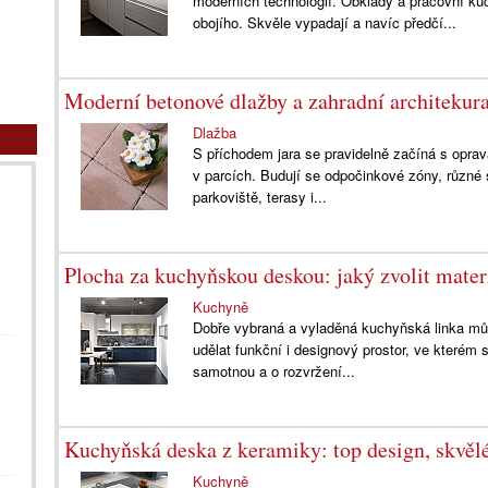
moderních technologií. Obklady a pracovní ku
obojího. Skvěle vypadají a navíc předčí...
Moderní betonové dlažby a zahradní architekur
Dlažba
S příchodem jara se pravidelně začíná s opra
v parcích. Budují se odpočinkové zóny, různé s
parkoviště, terasy i...
Plocha za kuchyňskou deskou: jaký zvolit mater
Kuchyně
Dobře vybraná a vyladěná kuchyňská linka mů
udělat funkční i designový prostor, ve kterém s
samotnou a o rozvržení...
Kuchyňská deska z keramiky: top design, skvělé
Kuchyně