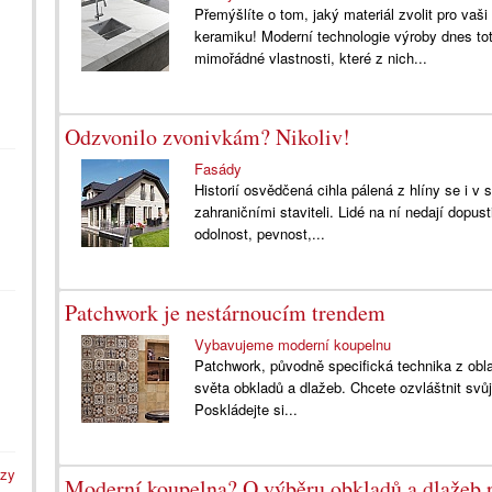
Přemýšlíte o tom, jaký materiál zvolit pro v
keramiku! Moderní technologie výroby dnes tot
mimořádné vlastnosti, které z nich...
Odzvonilo zvonivkám? Nikoliv!
Fasády
Historií osvědčená cihla pálená z hlíny se i v
zahraničními staviteli. Lidé na ní nedají dopusti
odolnost, pevnost,...
Patchwork je nestárnoucím trendem
Vybavujeme moderní koupelnu
Patchwork, původně specifická technika z oblast
světa obkladů a dlažeb. Chcete ozvláštnit svůj i
Poskládejte si...
azy
Moderní koupelna? O výběru obkladů a dlažeb 