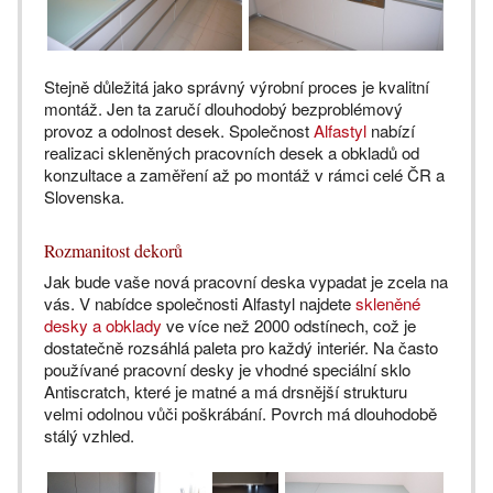
Stejně důležitá jako správný výrobní proces je kvalitní
montáž. Jen ta zaručí dlouhodobý bezproblémový
provoz a odolnost desek. Společnost
Alfastyl
nabízí
realizaci skleněných pracovních desek a obkladů od
konzultace a zaměření až po montáž v rámci celé ČR a
Slovenska.
Rozmanitost dekorů
Jak bude vaše nová pracovní deska vypadat je zcela na
vás. V nabídce společnosti Alfastyl najdete
skleněné
desky a obklady
ve více než 2000 odstínech, což je
dostatečně rozsáhlá paleta pro každý interiér. Na často
používané pracovní desky je vhodné speciální sklo
Antiscratch, které je matné a má drsnější strukturu
velmi odolnou vůči poškrábání. Povrch má dlouhodobě
stálý vzhled.