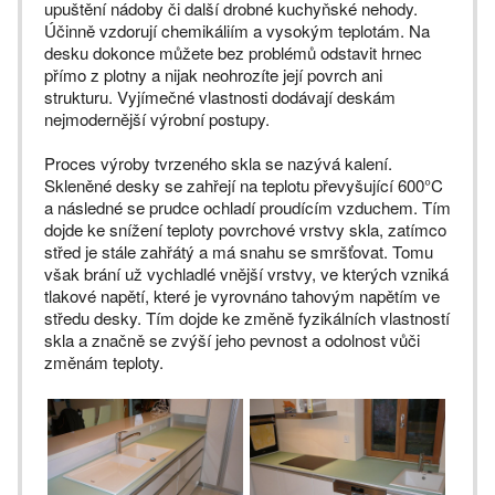
upuštění nádoby či další drobné kuchyňské nehody.
Účinně vzdorují chemikáliím a vysokým teplotám. Na
desku dokonce můžete bez problémů odstavit hrnec
přímo z plotny a nijak neohrozíte její povrch ani
strukturu. Vyjímečné vlastnosti dodávají deskám
nejmodernější výrobní postupy.
Proces výroby tvrzeného skla se nazývá kalení.
Skleněné desky se zahřejí na teplotu převyšující 600°C
a následné se prudce ochladí proudícím vzduchem. Tím
dojde ke snížení teploty povrchové vrstvy skla, zatímco
střed je stále zahřátý a má snahu se smršťovat. Tomu
však brání už vychladlé vnější vrstvy, ve kterých vzniká
tlakové napětí, které je vyrovnáno tahovým napětím ve
středu desky. Tím dojde ke změně fyzikálních vlastností
skla a značně se zvýší jeho pevnost a odolnost vůči
změnám teploty.