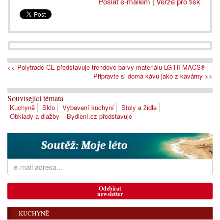
Poslat e-mailem
|
Verze pro tisk
<< Polytrade CE představuje trendové barvy materiálu LG HI-MACS®
Připravte si doma kávu jako z kavárny >>
Související témata
Kuchyně
Sklo
Vybavení kuchyní
Stoly a židle
Obklady a dlažby
Bydlení.cz představuje
Odebírat
newsletter
KUCHYNĚ