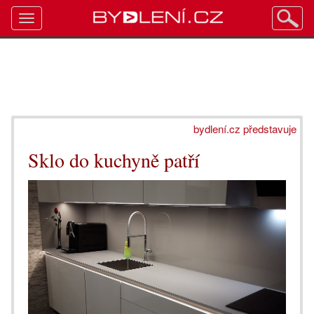
Toggle
navigation
bydlení.cz představuje
Sklo do kuchyně patří