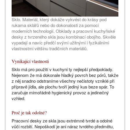
Sklo. Materiál, který dokáže vykvést do krásy pod
rukama sklářů nebo do dokonalosti za pomoci
moderních technologií. Obklady a pracovní kuchyňské
desky z tvrzeného skla jsou kombinací obojího. Skvěle
vypadají a navíc předčí svými užitnými i fyzikálními
vlastnostmi většinu tradičních materiálů.
Vynikající vlastnosti
Sklo má pro použití v kuchyni ty nejlepší předpoklady.
Nejenom že má dokonale hladký povrch bez pórů, takže
z něj snadno odstraníme všechny nečistoty vzniklé při
přípravě jídla, ale plochu tvoří jediný kus beze spár. To
zaručuje mimořádně hygienický provoz a jedinečný
vzhled.
Proč je tak odolné?
Pracovní desky ze skla jsou extrémně tvrdé a odolné
vůči rozbití. Nepoškodí je ani náraz tvrdého předmětu,