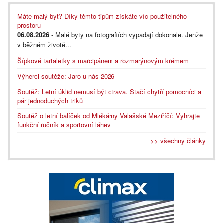
Máte malý byt? Díky těmto tipům získáte víc použitelného
prostoru
06.08.2026
- Malé byty na fotografiích vypadají dokonale. Jenže
v běžném životě...
Šípkové tartaletky s marcipánem a rozmarýnovým krémem
Výherci soutěže: Jaro u nás 2026
Soutěž: Letní úklid nemusí být otrava. Stačí chytří pomocníci a
pár jednoduchých triků
Soutěž o letní balíček od Mlékárny Valašské Meziříčí: Vyhrajte
funkční ručník a sportovní láhev
>> všechny články