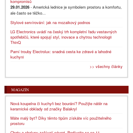
kompromisů
29.01.2026
- Americká lednice je symbolem prostoru a komfortu,
ale často se těžko...
Stylové servírování: jak na mozaikový podnos
LG Electronics uvádí na český trh kompletní řadu vestavných
spotřebičů, které spojují styl, inovace a chytrou technologii
ThinQ
Parní trouby Electrolux: snadná cesta ke zdravé a lahodné
kuchyni
>> všechny články
MAGAZÍN
Nová koupelna či kuchyň bez bourání? Použijte nátěr na
keramické obklady od značky Balakryl
Máte malý byt? Díky těmto tipům získáte víc použitelného
prostoru
Chaty a chalupy zažívají návrat. Podívejte se na 11