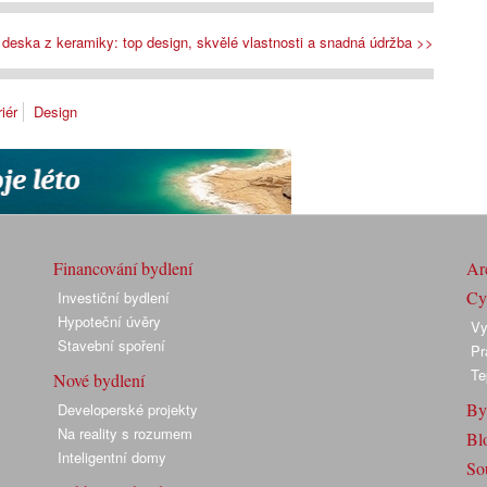
deska z keramiky: top design, skvělé vlastnosti a snadná údržba >>
riér
Design
Financování bydlení
Arc
Cyk
Investiční bydlení
Hypoteční úvěry
Vy
Stavební spoření
Pr
Te
Nové bydlení
By
Developerské projekty
Na reality s rozumem
Bl
Inteligentní domy
So