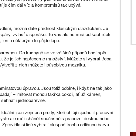
í je čím dál víc a kompromisů tak ubývá.
 bydlení, možná dáte přednost klasickým dlaždičkám. Je
t spáry, zvlášť u sporáku. To vás ale nemusí od kachliček
, jen u některých to půjde lépe.
arevnou. Do kuchyně se ve většině případů hodí spíš
, že je jich nepřeberné množství. Můžete si vybrat třeba
. Vytvořit z nich můžete i působivou mozaiku.
minátovou úpravou. Jsou totiž odolné, i když ne tak jako
adají – imitovat mohou takřka cokoli, ať už kámen,
 sehnat i jednobarevné.
eální jsou zejména pro ty, kteří chtějí sjednotit pracovní
byste ale měli shánět současně s pracovní deskou nebo
Zpravidla si lidé vybírají alespoň trochu odlišnou barvu