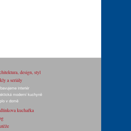
hitektura, design, styl
ly a seriály
bavujeme interiér
aktická moderní kuchyně
plo v domě
dlínkova kuchařka
og
utěže