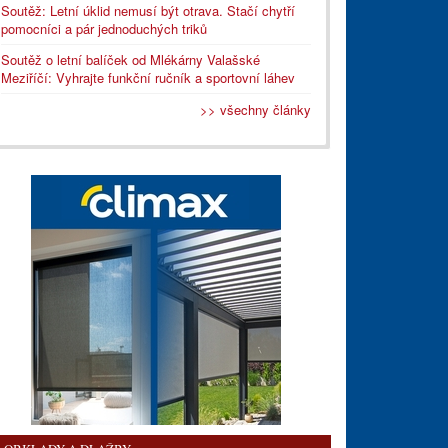
Soutěž: Letní úklid nemusí být otrava. Stačí chytří
pomocníci a pár jednoduchých triků
Soutěž o letní balíček od Mlékárny Valašské
Meziříčí: Vyhrajte funkční ručník a sportovní láhev
>> všechny články