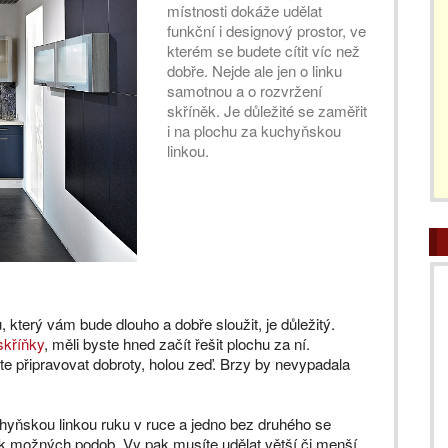
místnosti dokáže udělat
funkční i designový prostor, ve
kterém se budete cítit víc než
dobře. Nejde ale jen o linku
samotnou a o rozvržení
skříněk. Je důležité se zaměřit
i na plochu za kuchyňskou
linkou.
který vám bude dlouho a dobře sloužit, je důležitý.
skříňky
, měli byste hned začít řešit plochu za ní.
te připravovat dobroty, holou zeď. Brzy by nevypadala
chyňskou linkou ruku v ruce a jedno bez druhého se
ik možných podob. Vy pak musíte udělat větší či menší