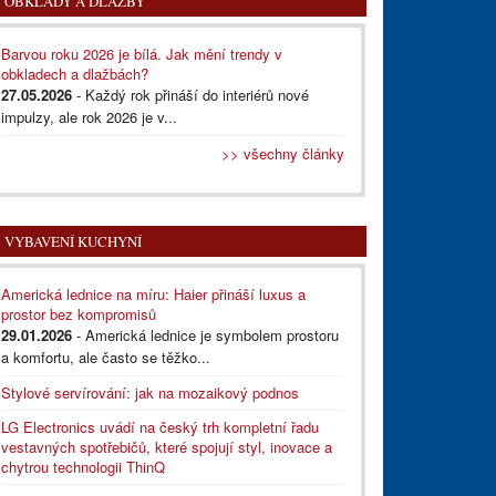
OBKLADY A DLAŽBY
Barvou roku 2026 je bílá. Jak mění trendy v
obkladech a dlažbách?
27.05.2026
- Každý rok přináší do interiérů nové
impulzy, ale rok 2026 je v...
>> všechny články
VYBAVENÍ KUCHYNÍ
Americká lednice na míru: Haier přináší luxus a
prostor bez kompromisů
29.01.2026
- Americká lednice je symbolem prostoru
a komfortu, ale často se těžko...
Stylové servírování: jak na mozaikový podnos
LG Electronics uvádí na český trh kompletní řadu
vestavných spotřebičů, které spojují styl, inovace a
chytrou technologii ThinQ