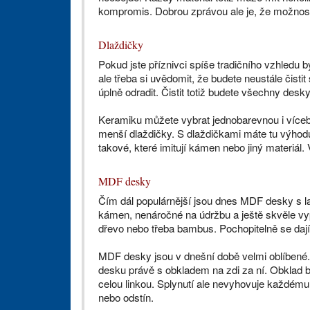
kompromis. Dobrou zprávou ale je, že možnost
Dlaždičky
Pokud jste příznivci spíše tradičního vzhledu
ale třeba si uvědomit, že budete neustále čisti
úplně odradit. Čistit totiž budete všechny desky
Keramiku můžete vybrat jednobarevnou i víceb
menší dlaždičky. S dlaždičkami máte tu výhodu
takové, které imitují kámen nebo jiný materiál
MDF desky
Čím dál populárnější jsou dnes MDF desky s la
kámen, nenáročné na údržbu a ještě skvěle vyp
dřevo nebo třeba bambus. Pochopitelně se dají
MDF desky jsou v dnešní době velmi oblíbené. Id
desku právě s obkladem na zdi za ní. Obklad 
celou linkou. Splynutí ale nevyhovuje každému. 
nebo odstín.