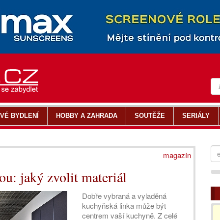
VÉ BYDLENÍ
HOBBY A ZAHRADA
SOUTĚŽE
SERIÁLY
magazín
u: jaký zvolit materiál
Dobře vybraná a vyladěná
kuchyňská linka může být
centrem vaší kuchyně. Z celé