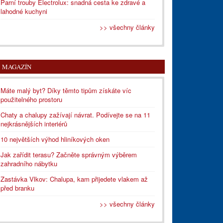
Parní trouby Electrolux: snadná cesta ke zdravé a
lahodné kuchyni
>> všechny články
MAGAZÍN
Máte malý byt? Díky těmto tipům získáte víc
použitelného prostoru
Chaty a chalupy zažívají návrat. Podívejte se na 11
nejkrásnějších interiérů
10 největších výhod hliníkových oken
Jak zařídit terasu? Začněte správným výběrem
zahradního nábytku
Zastávka Vlkov: Chalupa, kam přijedete vlakem až
před branku
>> všechny články