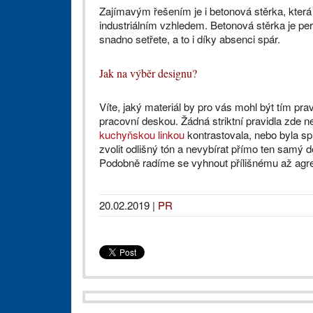
Zajímavým řešením je i betonová stěrka, kter
industriálním vzhledem. Betonová stěrka je per
snadno setřete, a to i díky absenci spár.
Jak na výběr designu?
Víte, jaký materiál by pro vás mohl být tím pr
pracovní deskou. Žádná striktní pravidla zde nep
kuchyňskou linkou
kontrastovala, nebo byla sp
zvolit odlišný tón a nevybírat přímo ten samý
Podobně radíme se vyhnout přílišnému až agre
20.02.2019
|
PR