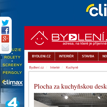
BYDLENI.CZ
INTERIÉR
STAVBA
NO
Bydlení.cz
Interiér
Kuchyně
Plocha za kuchyňskou desko