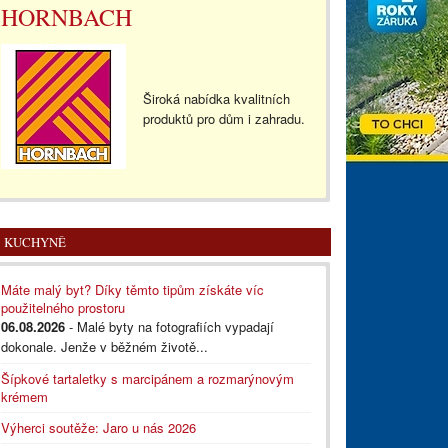
HORNBACH
Široká nabídka kvalitních
produktů pro dům i zahradu.
KUCHYNĚ
Máte malý byt? Díky těmto tipům získáte víc
použitelného prostoru
06.08.2026
- Malé byty na fotografiích vypadají
dokonale. Jenže v běžném životě...
Šípkové tartaletky s marcipánem a rozmarýnovým
krémem
Výherci soutěže: Jaro u nás 2026