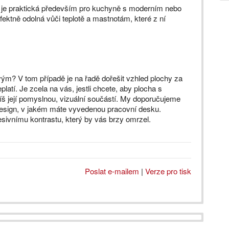
á je praktická především pro kuchyně s moderním nebo
fektně odolná vůči teplotě a mastnotám, které z ní
avým? V tom případě je na řadě dořešit vzhled plochy za
latí. Je zcela na vás, jestli chcete, aby plocha s
íš její pomyslnou, vizuální součástí. My doporučujeme
 design, v jakém máte vyvedenou pracovní desku.
sivnímu kontrastu, který by vás brzy omrzel.
Poslat e-mailem
|
Verze pro tisk