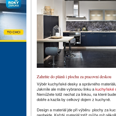
Zahrňte do plánů i plochu za pracovní deskou
Výběr kuchyňské desky a správného materiálu, 
Jakmile ale máte vybranou linku a
kuchyňské 
Nemůžete totiž nechat za linkou, na které bude
dobře a kazila by celkový dojem z kuchyně.
Design a materiál jde při výběru plochy za ku
neobejde. Každý materiál totiž může mít někol