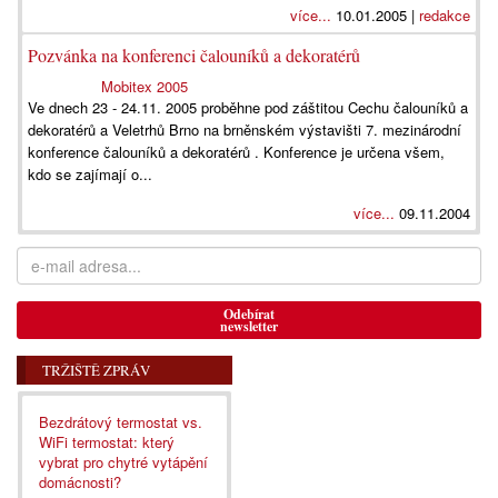
více...
10.01.2005 |
redakce
Pozvánka na konferenci čalouníků a dekoratérů
Mobitex 2005
Ve dnech 23 - 24.11. 2005 proběhne pod záštitou Cechu čalouníků a
dekoratérů a Veletrhů Brno na brněnském výstavišti 7. mezinárodní
konference čalouníků a dekoratérů . Konference je určena všem,
kdo se zajímají o...
více...
09.11.2004
Odebírat
newsletter
TRŽIŠTĚ ZPRÁV
Bezdrátový termostat vs.
WiFi termostat: který
vybrat pro chytré vytápění
domácnosti?