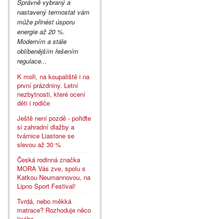
Správně vybraný a
nastavený termostat vám
může přinést úsporu
energie až 20 %.
Moderním a stále
oblíbenějším řešením
regulace...
K moři, na koupaliště i na
první prázdniny. Letní
nezbytnosti, které ocení
děti i rodiče
Ještě není pozdě - pořiďte
si zahradní dlažby a
tvárnice Liastone se
slevou až 30 %
Česká rodinná značka
MORA Vás zve, spolu s
Katkou Neumannovou, na
Lipno Sport Festival!
Tvrdá, nebo měkká
matrace? Rozhoduje něco
jiného