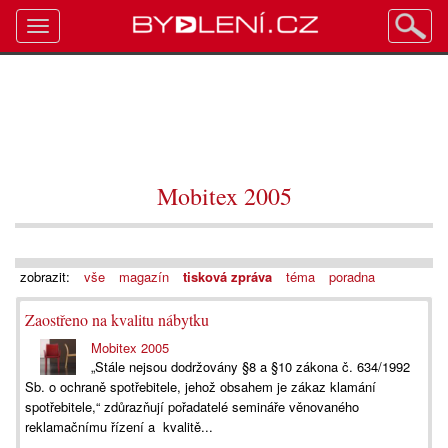
Toggle
navigation
Mobitex 2005
zobrazit:
vše
magazín
tisková zpráva
téma
poradna
Zaostřeno na kvalitu nábytku
Mobitex 2005
„Stále nejsou dodržovány §8 a §10 zákona č. 634/1992
Sb. o ochraně spotřebitele, jehož obsahem je zákaz klamání
spotřebitele,“ zdůrazňují pořadatelé semináře věnovaného
reklamačnímu řízení a kvalitě...