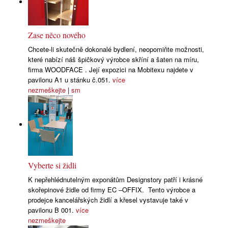
Zase něco nového
Chcete-li skutečně dokonalé bydlení, neopomiňte možnosti,
které nabízí náš špičkový výrobce skříní a šaten na míru,
firma WOODFACE . Její expozici na Mobitexu najdete v
pavilonu A1 u stánku č.051.
více
nezmeškejte
|
sm
Vyberte si židli
K nepřehlédnutelným exponátům Designstory patří i krásné
skořepinové židle od firmy EC –OFFIX. Tento výrobce a
prodejce kancelářských židlí a křesel vystavuje také v
pavilonu B 001.
více
nezmeškejte