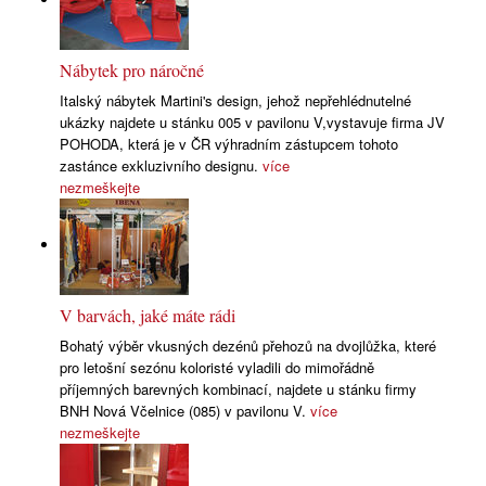
Nábytek pro náročné
Italský nábytek Martini's design, jehož nepřehlédnutelné
ukázky najdete u stánku 005 v pavilonu V,vystavuje firma JV
POHODA, která je v ČR výhradním zástupcem tohoto
zastánce exkluzivního designu.
více
nezmeškejte
V barvách, jaké máte rádi
Bohatý výběr vkusných dezénů přehozů na dvojlůžka, které
pro letošní sezónu koloristé vyladili do mimořádně
příjemných barevných kombinací, najdete u stánku firmy
BNH Nová Včelnice (085) v pavilonu V.
více
nezmeškejte