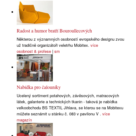
Radost a humor bratří Bouroullecových
Některou z významných osobností evropského designu zvou
už tradičně organizátoři veletrhu Mobitex.
více
osobnost & profese
|
sm
Nabídka pro čalouníky
Ucelený sortiment potahových, závěsových, matracových
látek, galanterie a technických tkanin - taková je nabídka
velkoobchodu BS TEXTIL Jihlava, se kterou se na Mobitexu
můžete seznámit u stánku č. 083 v pavilonu V .
více
magazín