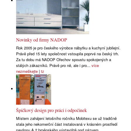
Novinky od firmy NADOP
Rok 2005 je pro českého výrobce nábytku a kuchyní jubilejní.
Právě před 15 lety společnost vstoupila poprvé na český trh.
Za tu dobu má NADOP Ořechov spoustu spokojených a
stálých zákazníků. Právě pro ně, ale i pro...
více
nezmeškejte
|
tz
Špičkový design pro práci i odpočinek
Místem zahájení letošního ročníku Mobitexu se už tradičně
stala jeho nekomerční část instalovaná v krásném prostředí
pavilonu A 2 brněnského výstaviště pod názvem