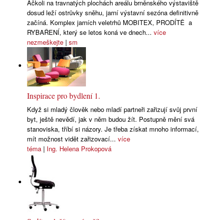
Ačkoli na travnatých plochách areálu brněnského výstaviště
dosud leží ostrůvky sněhu, jarní výstavní sezóna definitivně
začíná. Komplex jarních veletrhů MOBITEX, PRODÍTĚ a
RYBAŘENÍ, který se letos koná ve dnech...
více
nezmeškejte
|
sm
Inspirace pro bydlení 1.
Když si mladý člověk nebo mladí partneři zařizují svůj první
byt, ještě nevědí, jak v něm budou žít. Postupně mění svá
stanoviska, tříbí si názory. Je třeba získat mnoho informací,
mít možnost vidět zařizovací...
více
téma
|
Ing. Helena Prokopová