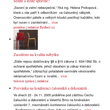
Sedíte a ležíte správně?
„Sezení je velmi nebezpečné,“ říká ing. Helena Prokopová ,
která u nás patří k odborníkům na čalouněný nábytek.
Onemocnění páteře a velkých kloubů postihují každého, kdo
byl nucen v zaměstnání...
více
poradna
|
redakce Bydlení.cz
Zaostřeno na kvalitu nábytku
„Stále nejsou dodržovány §8 a §10 zákona č. 634/1992 Sb. o
ochraně spotřebitele, jehož obsahem je zákaz klamání
spotřebitele,“ zdůrazňují pořadatelé semináře věnovaného
reklamačnímu řízení a kvalitě...
více
tisková zpráva
|
redakce
Pozvánka na konferenci čalouníků a dekoratérů
Ve dnech 23 - 24.11. 2005 proběhne pod záštitou Cechu
čalouníků a dekoratérů a Veletrhů Brno na brněnském
výstavišti 7. mezinárodní konference čalouníků a dekoratérů
. Konference je určena všem, kdo se zajímají o...
více