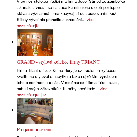
Více než stoletou tradici má firma Josef Strnad ze Žamberka
. Z malé živnosti se na začátku minulého století postupně
stávala významná firma zabývající se zpracováním kůží.
Slibný vývoj ale přerušilo znárodnění...
více
nezmeškejte
GRAND - stylová kolekce firmy TRIANT
Firma Triant s.r.o. z Kutné Hory je už tradičním výrobcem
kvalitního stylového nábytku a také největším výrobcem
tohoto sortimentu u nás. V současnosti firma Triant s.r.o.,
nabízí svým zákazníkům tří nábytkové řady...
více
nezmeškejte
|
tz
Pro jarní posezení