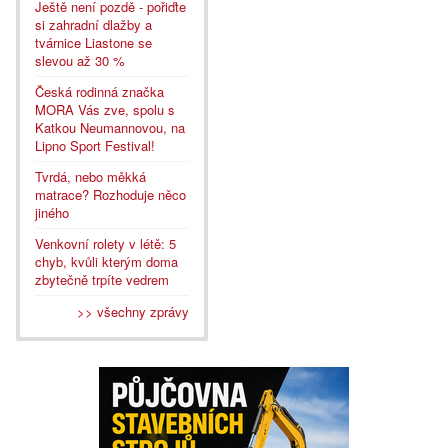
Ještě není pozdě - pořiďte
si zahradní dlažby a
tvárnice Liastone se
slevou až 30 %
Česká rodinná značka
MORA Vás zve, spolu s
Katkou Neumannovou, na
Lipno Sport Festival!
Tvrdá, nebo měkká
matrace? Rozhoduje něco
jiného
Venkovní rolety v létě: 5
chyb, kvůli kterým doma
zbytečně trpíte vedrem
>> všechny zprávy