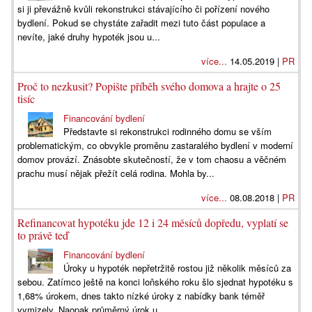
si ji převážně kvůli rekonstrukci stávajícího či pořízení nového
bydlení. Pokud se chystáte zařadit mezi tuto část populace a
nevíte, jaké druhy hypoték jsou u...
více...
14.05.2019 |
PR
Proč to nezkusit? Popište příběh svého domova a hrajte o 25
tisíc
Financování bydlení
Představte si rekonstrukci rodinného domu se vším
problematickým, co obvykle proměnu zastaralého bydlení v moderní
domov provází. Znásobte skutečností, že v tom chaosu a věčném
prachu musí nějak přežít celá rodina. Mohla by...
více...
08.08.2018 |
PR
Refinancovat hypotéku jde 12 i 24 měsíců dopředu, vyplatí se
to právě teď
Financování bydlení
Úroky u hypoték nepřetržitě rostou již několik měsíců za
sebou. Zatímco ještě na konci loňského roku šlo sjednat hypotéku s
1,68% úrokem, dnes takto nízké úroky z nabídky bank téměř
vymizely. Naopak průměrný úrok u...