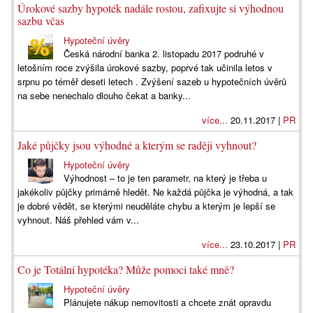
Úrokové sazby hypoték nadále rostou, zafixujte si výhodnou
sazbu včas
Hypoteční úvěry
Česká národní banka 2. listopadu 2017 podruhé v
letošním roce zvýšila úrokové sazby, poprvé tak učinila letos v
srpnu po téměř deseti letech . Zvýšení sazeb u hypotečních úvěrů
na sebe nenechalo dlouho čekat a banky...
více...
20.11.2017 |
PR
Jaké půjčky jsou výhodné a kterým se raději vyhnout?
Hypoteční úvěry
Výhodnost – to je ten parametr, na který je třeba u
jakékoliv půjčky primárně hledět. Ne každá půjčka je výhodná, a tak
je dobré vědět, se kterými neuděláte chybu a kterým je lepší se
vyhnout. Náš přehled vám v...
více...
23.10.2017 |
PR
Co je Totální hypotéka? Může pomoci také mně?
Hypoteční úvěry
Plánujete nákup nemovitosti a chcete znát opravdu