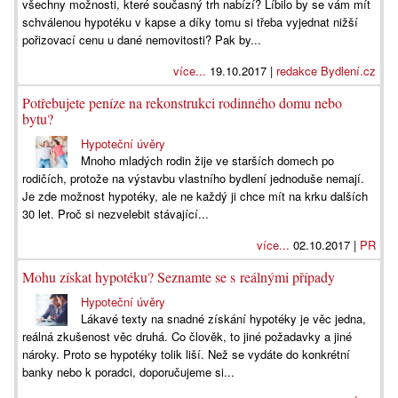
všechny možnosti, které současný trh nabízí? Líbilo by se vám mít
schválenou hypotéku v kapse a díky tomu si třeba vyjednat nižší
pořizovací cenu u dané nemovitosti? Pak by...
více...
19.10.2017 |
redakce Bydlení.cz
Potřebujete peníze na rekonstrukci rodinného domu nebo
bytu?
Hypoteční úvěry
Mnoho mladých rodin žije ve starších domech po
rodičích, protože na výstavbu vlastního bydlení jednoduše nemají.
Je zde možnost hypotéky, ale ne každý ji chce mít na krku dalších
30 let. Proč si nezvelebit stávající...
více...
02.10.2017 |
PR
Mohu získat hypotéku? Seznamte se s reálnými případy
Hypoteční úvěry
Lákavé texty na snadné získání hypotéky je věc jedna,
reálná zkušenost věc druhá. Co člověk, to jiné požadavky a jiné
nároky. Proto se hypotéky tolik liší. Než se vydáte do konkrétní
banky nebo k poradci, doporučujeme si...