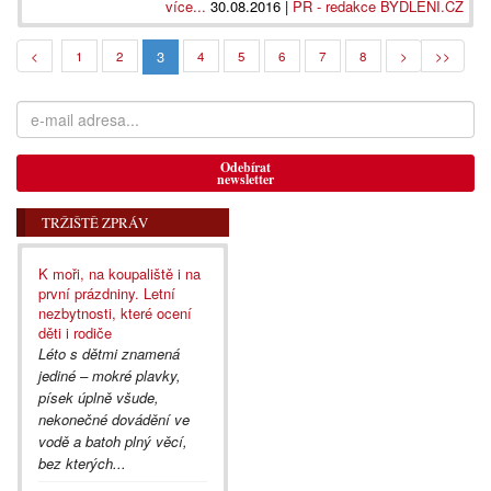
více...
30.08.2016 |
PR - redakce BYDLENÍ.CZ
3
<
1
2
4
5
6
7
8
>
>>
Odebírat
newsletter
TRŽIŠTĚ ZPRÁV
K moři, na koupaliště i na
první prázdniny. Letní
nezbytnosti, které ocení
děti i rodiče
Léto s dětmi znamená
jediné – mokré plavky,
písek úplně všude,
nekonečné dovádění ve
vodě a batoh plný věcí,
bez kterých...