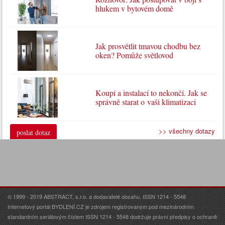
hlukem v bytovém domě
Jak prosvětlit tmavou chodbu bez
oken? Pomůže světlovod
Koupí a instalací to nekončí. Jak se
správně starat o vaši klimatizaci
>> všechny dotazy
poslat dotaz
© 1999 - 2019 ABSTRACT, s.r.o. a dodavatelé obsahu. ISSN 1214 - 5548
Internetový portál BYDLENÍ.CZ je zdrojem registrovaným pod mezinárodním
standardním seriálovým číslem ISSN 1214 - 5548 dodržuje právní předpisy o ochraně