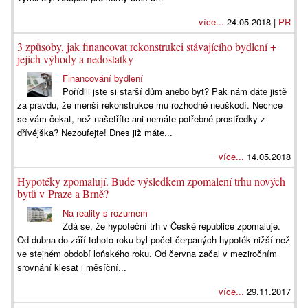
více...
24.05.2018 |
PR
3 způsoby, jak financovat rekonstrukci stávajícího bydlení +
jejich výhody a nedostatky
Financování bydlení
Pořídili jste si starší dům anebo byt? Pak nám dáte jistě
za pravdu, že menší rekonstrukce mu rozhodně neuškodí. Nechce
se vám čekat, než našetříte ani nemáte potřebné prostředky z
dřívějška? Nezoufejte! Dnes již máte...
více...
14.05.2018
Hypotéky zpomalují. Bude výsledkem zpomalení trhu nových
bytů v Praze a Brně?
Na reality s rozumem
Zdá se, že hypoteční trh v České republice zpomaluje.
Od dubna do září tohoto roku byl počet čerpaných hypoték nižší než
ve stejném období loňského roku. Od června začal v meziročním
srovnání klesat i měsíční...
více...
29.11.2017