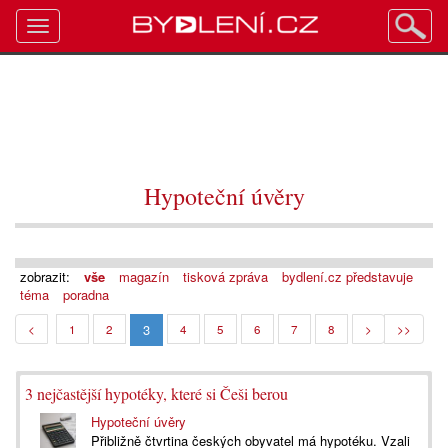
Toggle
navigation
Hypoteční úvěry
zobrazit:
vše
magazín
tisková zpráva
bydlení.cz představuje
téma
poradna
3
<
1
2
4
5
6
7
8
>
>>
3 nejčastější hypotéky, které si Češi berou
Hypoteční úvěry
Přibližně čtvrtina českých obyvatel má hypotéku. Vzali