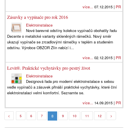
více...
07.12.2015 |
PR
Zásuvky a vypínače pro rok 2016
Elektroinstalace
Nové barevné odstíny kolekce vypínačů obohatily řadu
Decente o metalické varianty skleněných rámečků. Nový směr
ukazují vypínače se zrcadlovými rámečky v teplém a studeném
odstínu. Výrobce OBZOR Zlín nabízí i...
více...
02.12.2015 |
PR
Levit®. Praktické vychytávky pro pestrý život
Elektroinstalace
Designová řada pro moderní elektroinstalace s sebou
vedle vypínačů a zásuvek přináší praktické vychytávky, které činí
elektroinstalaci velmi komfortní. Seznamte se.
více...
14.09.2015 |
PR
8
<
5
6
7
9
10
11
12
>