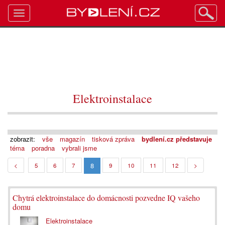
Toggle
navigation
Elektroinstalace
zobrazit:
vše
magazín
tisková zpráva
bydlení.cz představuje
téma
poradna
vybrali jsme
8
<
5
6
7
9
10
11
12
>
Chytrá elektroinstalace do domácnosti pozvedne IQ vašeho
domu
Elektroinstalace