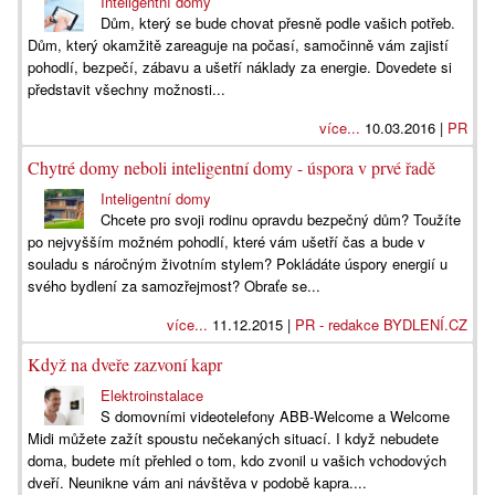
Inteligentní domy
Dům, který se bude chovat přesně podle vašich potřeb.
Dům, který okamžitě zareaguje na počasí, samočinně vám zajistí
pohodlí, bezpečí, zábavu a ušetří náklady za energie. Dovedete si
představit všechny možnosti...
více...
10.03.2016 |
PR
Chytré domy neboli inteligentní domy - úspora v prvé řadě
Inteligentní domy
Chcete pro svoji rodinu opravdu bezpečný dům? Toužíte
po nejvyšším možném pohodlí, které vám ušetří čas a bude v
souladu s náročným životním stylem? Pokládáte úspory energií u
svého bydlení za samozřejmost? Obraťe se...
více...
11.12.2015 |
PR - redakce BYDLENÍ.CZ
Když na dveře zazvoní kapr
Elektroinstalace
S domovními videotelefony ABB-Welcome a Welcome
Midi můžete zažít spoustu nečekaných situací. I když nebudete
doma, budete mít přehled o tom, kdo zvonil u vašich vchodových
dveří. Neunikne vám ani návštěva v podobě kapra....