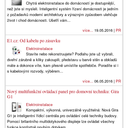
Chytrá elektroinstalace do domácností je dostupnější,
než jste si mysleli. Inteligentní systém řízení domácnosti je jedním
z požadavků moderní architektury a výrazným způsobem ulehčuje
život i chod domácnosti. Ušetří vám...
více...
19.05.2016 |
PR
E1.cz: Od kabelu po zásuvku
Elektroinstalace
Stavíte nebo rekonstruujete? Podlahu jste už vybrali,
dveřní zárubně a kliky zakoupili, představu u barvě stěn a obkladů
máte a dokonce víte, kam přesně umístíte spotřebiče. Poradíte si i
s kabelovými rozvody, výběrem...
více...
06.05.2016 |
PR
Nový multifunkční ovládací panel pro domovní techniku: Gira
G1
Elektroinstalace
Kompaktní, výkonná, univerzálně využitelná: Nová Gira
G1 je inteligentní řídicí centrála pro ovládání celé techniky budovy.
Pomocí brilantního multidotykového displeje lze ovládat všechny
funkce komfortně pouhým dotykem...