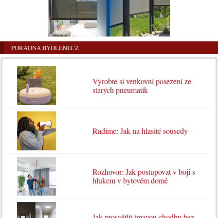
PORADNA BYDLENÍ.CZ
Vyrobte si venkovní posezení ze
starých pneumatik
Radíme: Jak na hlasité sousedy
Rozhovor: Jak postupovat v boji s
hlukem v bytovém domě
Jak prosvětlit tmavou chodbu bez