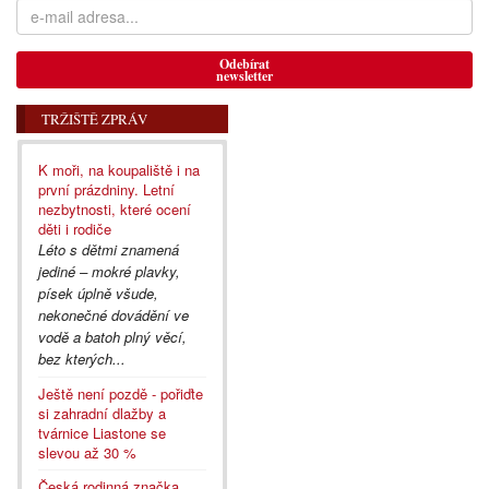
Odebírat
newsletter
TRŽIŠTĚ ZPRÁV
K moři, na koupaliště i na
první prázdniny. Letní
nezbytnosti, které ocení
děti i rodiče
Léto s dětmi znamená
jediné – mokré plavky,
písek úplně všude,
nekonečné dovádění ve
vodě a batoh plný věcí,
bez kterých...
Ještě není pozdě - pořiďte
si zahradní dlažby a
tvárnice Liastone se
slevou až 30 %
Česká rodinná značka