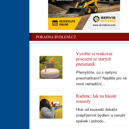
PORADNA BYDLENÍ.CZ
Vyrobte si venkovní
posezení ze starých
pneumatik
Přemýšlíte, co s ojetými
pneumatikami? Najděte pro ně
nové netradiční...
Radíme: Jak na hlasité
sousedy
Hluk od sousedů dokáže
znepříjemnit bydlení a narušit
spánek i pohodu...