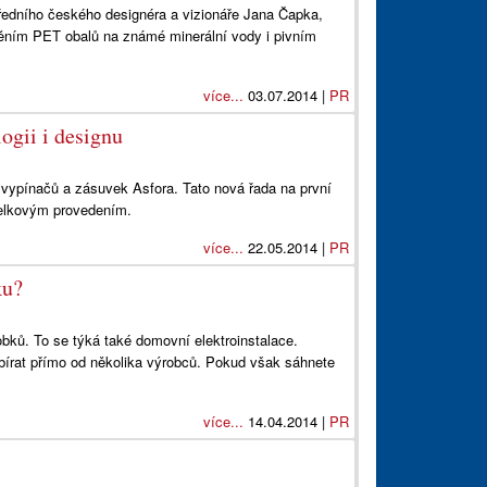
ředního českého designéra a vizionáře Jana Čapka,
něním PET obalů na známé minerální vody i pivním
více...
03.07.2014 |
PR
ogii i designu
h vypínačů a zásuvek Asfora. Tato nová řada na první
elkovým provedením.
více...
22.05.2014 |
PR
ku?
obků. To se týká také domovní elektroinstalace.
írat přímo od několika výrobců. Pokud však sáhnete
více...
14.04.2014 |
PR