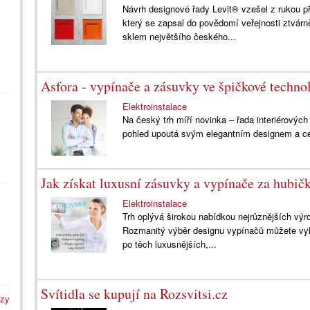
Návrh designové řady Levit® vzešel z rukou p
který se zapsal do povědomí veřejnosti ztvár
sklem největšího českého...
Asfora - vypínače a zásuvky ve špičkové technol
Elektroinstalace
Na český trh míří novinka – řada interiérovýc
pohled upoutá svým elegantním designem a c
Jak získat luxusní zásuvky a vypínače za hubič
Elektroinstalace
Trh oplývá širokou nabídkou nejrůznějších výr
Rozmanitý výběr designu vypínačů můžete vyb
po těch luxusnějších,...
Svítidla se kupují na Rozsvitsi.cz
azy