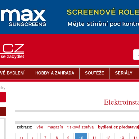
VÉ BYDLENÍ
HOBBY A ZAHRADA
SOUTĚŽE
SERIÁLY
nky
Elektroinst
zobrazit:
vše
magazín
tisková zpráva
bydlení.cz představu
10
<<
<
7
8
9
11
12
13
14