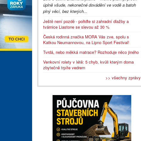
úplně všude, nekonečné dovádění ve vodě a batoh
plný věcí, bez kterých...
Ještě není pozdě - pořiďte si zahradní dlažby a
tvárnice Liastone se slevou až 30 %
Česká rodinná značka MORA Vás zve, spolu s
Katkou Neumannovou, na Lipno Sport Festival!
Tvrdá, nebo měkká matrace? Rozhoduje něco jiného
Venkovní rolety v létě: 5 chyb, kvůli kterým doma
zbytečně trpíte vedrem
>> všechny zprávy