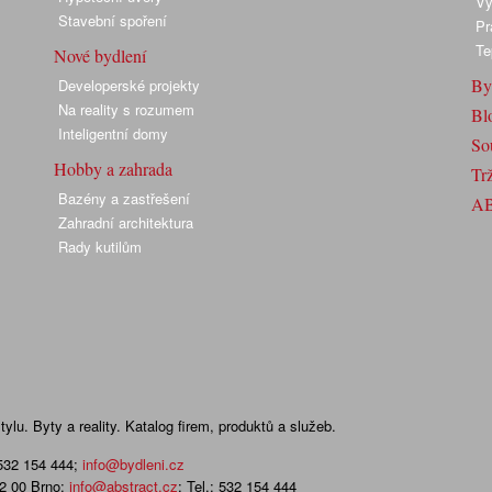
Vy
Stavební spoření
Pr
Te
Nové bydlení
By
Developerské projekty
Na reality s rozumem
Bl
Inteligentní domy
So
Hobby a zahrada
Trž
Bazény a zastřešení
A
Zahradní architektura
Rady kutilům
lu. Byty a reality. Katalog firem, produktů a služeb.
 532 154 444
;
info@bydleni.cz
02 00 Brno;
info@abstract.cz
; Tel.: 532 154 444