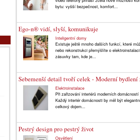
video telefony přináší zcela nové možnosti k
bytu: vyšší bezpečnost, komfort...
Ego-n® vidí, slyší, komunikuje
Inteligentní domy
Existuje ještě mnoho dalších funkcí, které mů
nebo rekonstrukci přemýšlíte o elektroinstal
zásuvky tam, kde je...
Sebemenší detail tvoří celek - Moderní bydlení
Elektroinstalace
Při zařizování interiérů moderních domácností 
Každý interiér domácnosti by měl být elegantn
celkový dojem...
Pestrý design pro pestrý život
Osvětlení