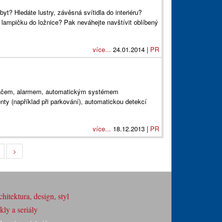
yt? Hledáte lustry, závěsná svítidla do interiéru?
 lampičku do ložnice? Pak neváhejte navštívit oblíbený
více...
24.01.2014 |
PR
ítačem, alarmem, automatickým systémem
ty (například při parkování), automatickou detekcí
více...
18.12.2013 |
PR
>
hitektura, design, styl
ly a seriály