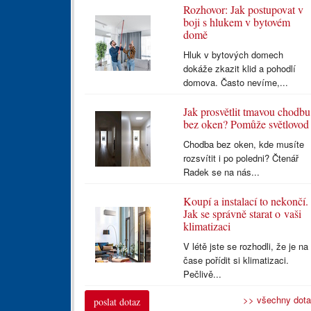
Rozhovor: Jak postupovat v
boji s hlukem v bytovém
domě
Hluk v bytových domech
dokáže zkazit klid a pohodlí
domova. Často nevíme,...
Jak prosvětlit tmavou chodbu
bez oken? Pomůže světlovod
Chodba bez oken, kde musíte
rozsvítit i po poledni? Čtenář
Radek se na nás...
Koupí a instalací to nekončí.
Jak se správně starat o vaši
klimatizaci
V létě jste se rozhodli, že je na
čase pořídit si klimatizaci.
Pečlivě...
>> všechny dot
poslat dotaz