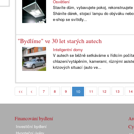
Osvětlení
Stavíte dům, vybavujete pokoj, rekonstruujete b
Sháníte dárek, stojací lampu do obýváku nebo
e-shop se svítidly...
"Bydlíme" ve 30 let starých autech
Inteligentní domy
V autech se běžně setkáváme s řídicím poč
chlazení/vytápěním, kamerami, různými asisten
krizových situací (auto ve...
10
<<
<
7
8
9
11
12
13
14
Financování bydlení
Arc
Cyk
Investiční bydlení
Hypoteční úvěry