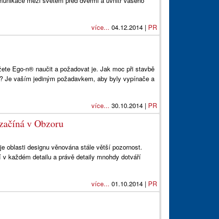
omunikace mezi světem před dveřmi a uvnitř vašeho
více...
04.12.2014 |
PR
žete Ego-n® naučit a požadovat je. Jak moc při stavbě
aci? Je vaším jediným požadavkem, aby byly vypínače a
více...
30.10.2014 |
PR
 začíná v Obzoru
je oblasti designu věnována stále větší pozornost.
í v každém detailu a právě detaily mnohdy dotváří
více...
01.10.2014 |
PR