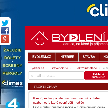
BYDLENI.CZ
INTERIÉR
STAVBA
NO
Bydlení.cz
Stavebnictví
Elektroinstalace
člá
Odebírat
newsletter
TRŽIŠTĚ ZPRÁV
K moři, na koupaliště i na první prázdniny. Letní
nezbytnosti, které ocení děti i rodiče
Léto s dětmi znamená jediné – mokré plavky, písek