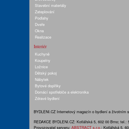
Stavební materiály
Zateplování
Podlahy
Dveře
Okna
Realizace
Interiér
Kuchyně
Koupelny
Ložnice
Dětský pokoj
Nábytek
Bytové doplňky
Domácí spotřebiče a elektronika
Zdravé bydlení
BYDLENI.CZ
Internetový magazín o bydlení a životním sty
REDAKCE BYDLENI.CZ:
Kotlářská 5, 602 00 Brno;
tel.:
Provozovatel serveru:
ABSTRACT s.r.o.
; Kotlářská 5, 6