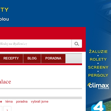
RECEPTY
BLOG
PORADNA
alace
je
téma
poradna
vybrali jsme
>