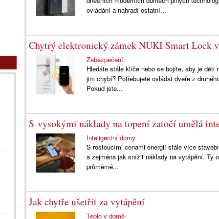
dnešních moderních domech plných technolog
ovládání a nahradí ostatní...
Chytrý elektronický zámek NUKI Smart Lock v
Zabezpečení
Hledáte stále klíče nebo se bojíte, aby je děti
jim chybí? Potřebujete ovládat dveře z druhého
Pokud jste...
S vysokými náklady na topení zatočí umělá int
Inteligentní domy
S rostoucími cenami energií stále více stavební
a zejména jak snížit náklady na vytápění. Ty o
průměrné...
Jak chytře ušetřit za vytápění
Teplo v domě