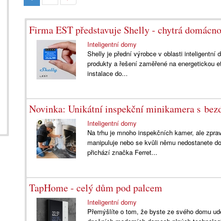
Firma EST představuje Shelly - chytrá domácno
Inteligentní domy
Shelly je přední výrobce v oblasti inteligentn
produkty a řešení zaměřené na energetickou ef
instalace do...
Novinka: Unikátní inspekční minikamera s be
Inteligentní domy
Na trhu je mnoho inspekčních kamer, ale zpra
manipuluje nebo se kvůli němu nedostanete do
přichází značka Ferret...
TapHome - celý dům pod palcem
Inteligentní domy
Přemýšlíte o tom, že byste ze svého domu udě