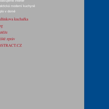
bavujeme interiér
aktická moderní kuchyně
plo v domě
dlínkova kuchařka
og
utěže
iště zpráv
BSTRACT.CZ