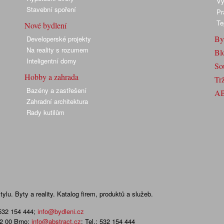
Vy
Stavební spoření
Pr
Te
Nové bydlení
By
Developerské projekty
Na reality s rozumem
Bl
Inteligentní domy
So
Hobby a zahrada
Trž
Bazény a zastřešení
A
Zahradní architektura
Rady kutilům
lu. Byty a reality. Katalog firem, produktů a služeb.
 532 154 444
;
info@bydleni.cz
02 00 Brno;
info@abstract.cz
; Tel.: 532 154 444