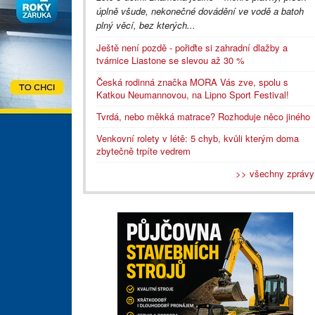
úplně všude, nekonečné dovádění ve vodě a batoh
plný věcí, bez kterých...
Ještě není pozdě - pořiďte si zahradní dlažby a
tvárnice Liastone se slevou až 30 %
Česká rodinná značka MORA Vás zve, spolu s
Katkou Neumannovou, na Lipno Sport Festival!
Tvrdá, nebo měkká matrace? Rozhoduje něco jiného
Venkovní rolety v létě: 5 chyb, kvůli kterým doma
zbytečně trpíte vedrem
>> všechny zprávy