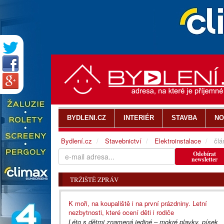
BYDLENI.CZ
INTERIÉR
STAVBA
NO
Bydlení.cz
Stavebnictví
Elektroinstalace
člá
Odebírat
newsletter
TRŽIŠTĚ ZPRÁV
K moři, na koupaliště i na první prázdniny. Letní
nezbytnosti, které ocení děti i rodiče
Léto s dětmi znamená jediné – mokré plavky, písek