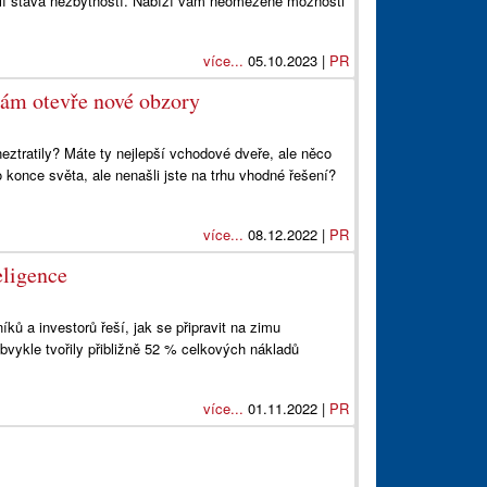
ií stává nezbytností. Nabízí vám neomezené možnosti
více...
05.10.2023 |
PR
ám otevře nové obzory
 neztratily? Máte ty nejlepší vchodové dveře, ale něco
 konce světa, ale nenašli jste na trhu vhodné řešení?
více...
08.12.2022 |
PR
eligence
ků a investorů řeší, jak se připravit na zimu
bvykle tvořily přibližně 52 % celkových nákladů
více...
01.11.2022 |
PR