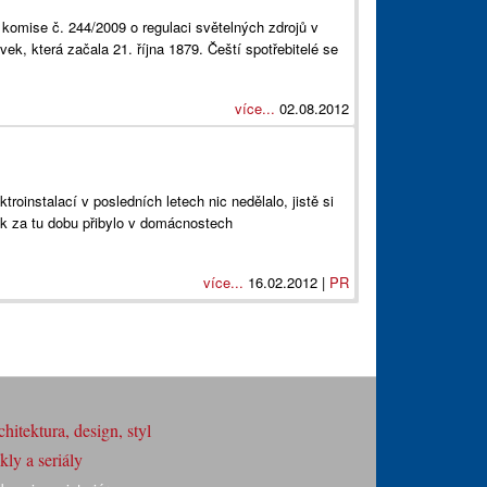
 komise č. 244/2009 o regulaci světelných zdrojů v
vek, která začala 21. října 1879. Čeští spotřebitelé se
více...
02.08.2012
roinstalací v posledních letech nic nedělalo, jistě si
lik za tu dobu přibylo v domácnostech
více...
16.02.2012 |
PR
hitektura, design, styl
ly a seriály