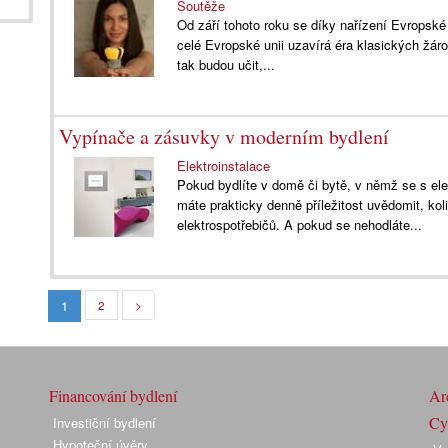
Soutěže
Od září tohoto roku se díky nařízení Evropské
celé Evropské unii uzavírá éra klasických žáro
tak budou učit,...
Vypínače a zásuvky v moderním bydlení
Elektroinstalace
Pokud bydlíte v domě či bytě, v němž se s elekt
máte prakticky denně příležitost uvědomit, ko
elektrospotřebičů. A pokud se nehodláte...
1
2
>
Financování bydlení
Arc
Cyk
Investiční bydlení
Hypoteční úvěry