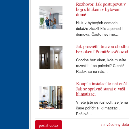
Rozhovor: Jak postupovat v
boji s hlukem v bytovém
domě
Hluk v bytových domech
dokáže zkazit klid a pohodlí
domova. Často nevíme,...
Jak prosvětlit tmavou chodbu
bez oken? Pomůže světlovod
Chodba bez oken, kde musíte
rozsvítit i po poledni? Čtenář
Radek se na nás...
Koupí a instalací to nekončí.
Jak se správně starat o vaši
klimatizaci
V létě jste se rozhodli, že je na
čase pořídit si klimatizaci.
Pečlivě...
>> všechny dot
poslat dotaz