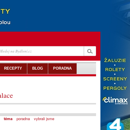
RECEPTY
BLOG
PORADNA
alace
téma
poradna
vybrali jsme