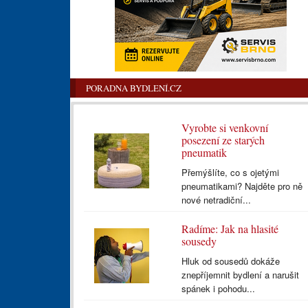
PORADNA BYDLENÍ.CZ
Vyrobte si venkovní
posezení ze starých
pneumatik
Přemýšlíte, co s ojetými
pneumatikami? Najděte pro ně
nové netradiční...
Radíme: Jak na hlasité
sousedy
Hluk od sousedů dokáže
znepříjemnit bydlení a narušit
spánek i pohodu...