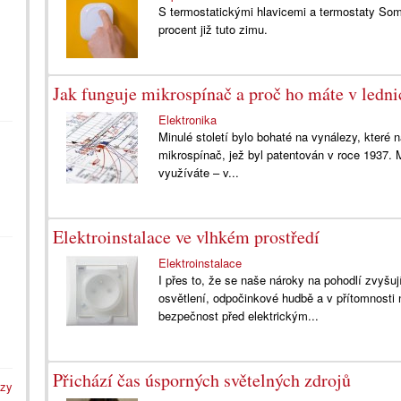
S termostatickými hlavicemi a termostaty Som
procent již tuto zimu.
Jak funguje mikrospínač a proč ho máte v ledni
Elektronika
Minulé století bylo bohaté na vynálezy, které 
mikrospínač, jež byl patentován v roce 1937.
využíváte – v...
Elektroinstalace ve vlhkém prostředí
Elektroinstalace
I přes to, že se naše nároky na pohodlí zvyšuj
osvětlení, odpočinkové hudbě a v přítomnosti
bezpečnost před elektrickým...
Přichází čas úsporných světelných zdrojů
azy