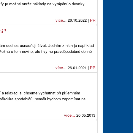
fy je možné snížit náklady na vytápění o desítky
více...
26.10.2022 |
PR
ci?
nám dodnes usnadňují život. Jedním z nich je například
 Možná o tom nevíte, ale i vy ho pravděpodobně denně
více...
26.01.2021 |
PR
í a relaxaci si chceme vychutnat při příjemném
 několika spotřebičů, neměli bychom zapomínat na
více...
20.05.2013