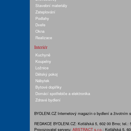
Stavební materiály
Zateplování
Podlahy
Dveře
Okna
Realizace
Interiér
Kuchyně
Koupelny
Ložnice
Dětský pokoj
Nábytek
Bytové doplňky
Domácí spotřebiče a elektronika
Zdravé bydlení
BYDLENI.CZ
Internetový magazín o bydlení a životním sty
REDAKCE BYDLENI.CZ:
Kotlářská 5, 602 00 Brno;
tel.:
Provozovatel serveru:
ABSTRACT s.r.o.
; Kotlářská 5, 6