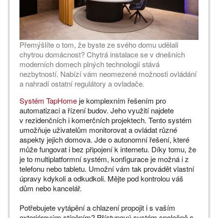
Přemýšlíte o tom, že byste ze svého domu udělali
chytrou domácnost? Chytrá instalace se v dnešních
moderních domech plných technologií stává
nezbytností. Nabízí vám neomezené možnosti ovládání
a nahradí ostatní regulátory a ovladače.
Systém TapHome
je komplexním řešením pro
automatizaci a řízení budov. Jeho využití najdete
v rezidenčních i komerčních projektech. Tento systém
umožňuje uživatelům monitorovat a ovládat různé
aspekty jejich domova. Jde o autonomní řešení, které
může fungovat i bez připojení k internetu. Díky tomu, že
je to multiplatformní systém, konfigurace je možná i z
telefonu nebo tabletu. Umožní vám tak provádět vlastní
úpravy kdykoli a odkudkoli. Mějte pod kontrolou váš
dům nebo kancelář.
Potřebujete vytápění a chlazení propojit i s vaším
exteriérovým stíněním? Přístupový systém společně s