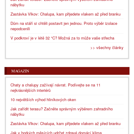
nábytku
Zastávka Vlkov: Chalupa, kam přijedete vlakem až před branku
Dům na stáří si chtěli postavit jen jednou. Proto výběr izolace
nepodcenili
V podkroví je v létě 32 °C? Možná za to může vaše střecha
>> všechny články
MAGAZÍN
Chaty a chalupy zažívají návrat. Podívejte se na 11
nejkrásnějších interiérů
10 největších výhod hliníkových oken
Jak zařídit terasu? Začněte správným výběrem zahradního
nábytku
Zastávka Vlkov: Chalupa, kam přijedete vlakem až před branku
Jak v horkých měsících udržet zdravé domácí klima