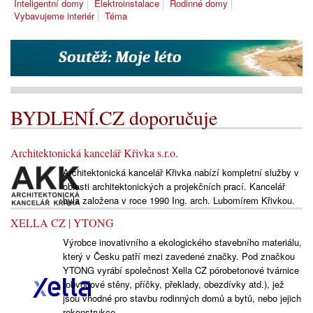
Inteligentní domy
Elektroinstalace
Rodinné domy
Vybavujeme interiér
Téma
BYDLENÍ.CZ doporučuje
Architektonická kancelář Křivka s.r.o.
Architektonická kancelář Křivka nabízí kompletní služby v
oblasti architektonických a projekčních prací. Kancelář
byla založena v roce 1990 Ing. arch. Lubomírem Křivkou.
XELLA CZ | YTONG
Výrobce inovativního a ekologického stavebního materiálu,
který v Česku patří mezi zavedené značky. Pod značkou
YTONG vyrábí společnost Xella CZ pórobetonové tvárnice
(obvodové stěny, příčky, překlady, obezdívky atd.), jež
jsou vhodné pro stavbu rodinných domů a bytů, nebo jejich
rekonstrukce.