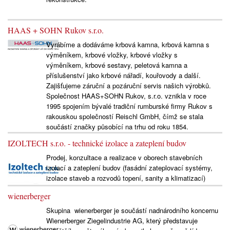
HAAS + SOHN Rukov s.r.o.
Vyrábíme a dodáváme krbová kamna, krbová kamna s
výměníkem, krbové vložky, krbové vložky s
výměníkem, krbové sestavy, peletová kamna a
příslušenství jako krbové nářadí, kouřovody a další.
Zajišťujeme záruční a pozáruční servis našich výrobků.
Společnost HAAS+SOHN Rukov, s.r.o. vznikla v roce
1995 spojením bývalé tradiční rumburské firmy Rukov s
rakouskou společností Reischl GmbH, čímž se stala
součástí značky působící na trhu od roku 1854.
IZOLTECH s.r.o. - technické izolace a zateplení budov
Prodej, konzultace a realizace v oborech stavebních
izolací a zateplení budov (fasádní zateplovací systémy,
izolace staveb a rozvodů topení, sanity a klimatizací)
wienerberger
Skupina wienerberger je součástí nadnárodního koncernu
Wienerberger Ziegelindustrie AG, který představuje