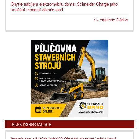
Chytré nabíjení elektromobilu doma: Schneider Charge jako
součást moderní domácnosti
>> všechny články
ELEKTROINSTALACE
Interiér bez rušivých kabelů? Objevte elegantní zásuvkové