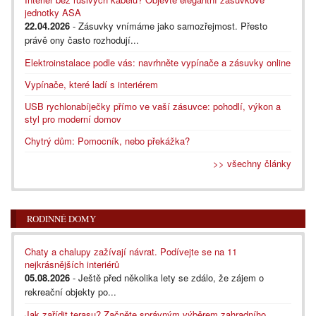
jednotky ASA
22.04.2026
- Zásuvky vnímáme jako samozřejmost. Přesto
právě ony často rozhodují...
Elektroinstalace podle vás: navrhněte vypínače a zásuvky online
Vypínače, které ladí s interiérem
USB rychlonabíječky přímo ve vaší zásuvce: pohodlí, výkon a
styl pro moderní domov
Chytrý dům: Pomocník, nebo překážka?
>> všechny články
RODINNÉ DOMY
Chaty a chalupy zažívají návrat. Podívejte se na 11
nejkrásnějších interiérů
05.08.2026
- Ještě před několika lety se zdálo, že zájem o
rekreační objekty po...
Jak zařídit terasu? Začněte správným výběrem zahradního