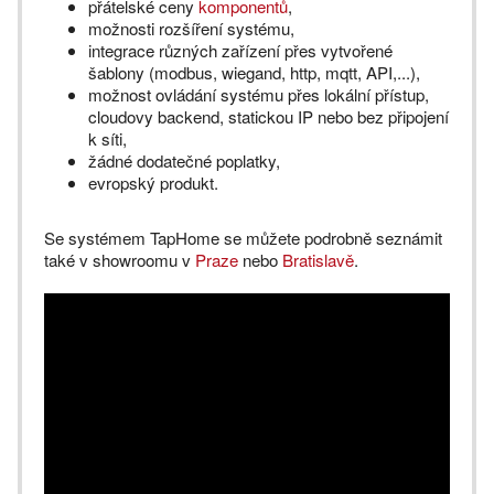
přátelské ceny
komponentů
,
možnosti rozšíření systému,
integrace různých zařízení přes vytvořené
šablony (modbus, wiegand, http, mqtt, API,...),
možnost ovládání systému přes lokální přístup,
cloudovy backend, statickou IP nebo bez připojení
k síti,
žádné dodatečné poplatky,
evropský produkt.
Se systémem TapHome se můžete podrobně seznámit
také v showroomu v
Praze
nebo
Bratislavě
.