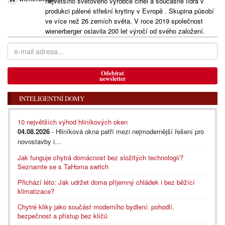
největšího světového výrobce cihel a současně lídra v
produkci pálené střešní krytiny v Evropě . Skupina působí
ve více než 26 zemích světa. V roce 2019 společnost
wienerberger oslavila 200 let výročí od svého založení.
Odebírat
newsletter
INTELIGENTNÍ DOMY
10 největších výhod hliníkových oken
04.08.2026
- Hliníková okna patří mezi nejmodernější řešení pro
novostavby i...
Jak funguje chytrá domácnost bez složitých technologií?
Seznamte se s TaHoma switch
Přichází léto: Jak udržet doma příjemný chládek i bez běžící
klimatizace?
Chytré kliky jako součást moderního bydlení: pohodlí,
bezpečnost a přístup bez klíčů