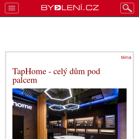
Toggle
navigation
téma
TapHome - celý dům pod
palcem