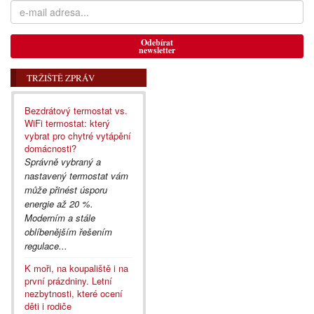
Odebírat
newsletter
TRŽIŠTĚ ZPRÁV
Bezdrátový termostat vs.
WiFi termostat: který
vybrat pro chytré vytápění
domácnosti?
Správně vybraný a
nastavený termostat vám
může přinést úsporu
energie až 20 %.
Moderním a stále
oblíbenějším řešením
regulace...
K moři, na koupaliště i na
první prázdniny. Letní
nezbytnosti, které ocení
děti i rodiče