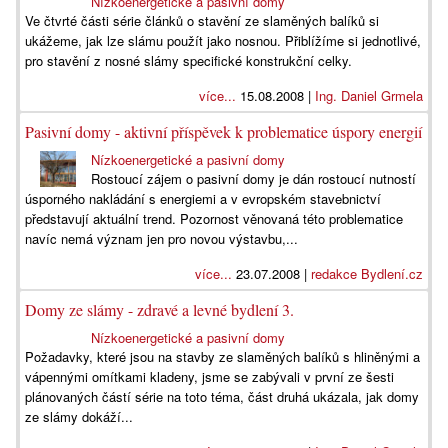
Nízkoenergetické a pasivní domy
Ve čtvrté části série článků o stavění ze slaměných balíků si
ukážeme, jak lze slámu použít jako nosnou. Přiblížíme si jednotlivé,
pro stavění z nosné slámy specifické konstrukční celky.
více...
15.08.2008 |
Ing. Daniel Grmela
Pasivní domy - aktivní příspěvek k problematice úspory energií
Nízkoenergetické a pasivní domy
Rostoucí zájem o pasivní domy je dán rostoucí nutností
úsporného nakládání s energiemi a v evropském stavebnictví
představují aktuální trend. Pozornost věnovaná této problematice
navíc nemá význam jen pro novou výstavbu,...
více...
23.07.2008 |
redakce Bydlení.cz
Domy ze slámy - zdravé a levné bydlení 3.
Nízkoenergetické a pasivní domy
Požadavky, které jsou na stavby ze slaměných balíků s hliněnými a
vápennými omítkami kladeny, jsme se zabývali v první ze šesti
plánovaných částí série na toto téma, část druhá ukázala, jak domy
ze slámy dokáží...