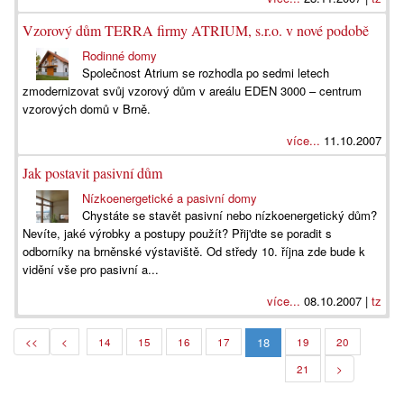
Vzorový dům TERRA firmy ATRIUM, s.r.o. v nové podobě
Rodinné domy
Společnost Atrium se rozhodla po sedmi letech
zmodernizovat svůj vzorový dům v areálu EDEN 3000 – centrum
vzorových domů v Brně.
více...
11.10.2007
Jak postavit pasivní dům
Nízkoenergetické a pasivní domy
Chystáte se stavět pasivní nebo nízkoenergetický dům?
Nevíte, jaké výrobky a postupy použít? Přij'dte se poradit s
odborníky na brněnské výstaviště. Od středy 10. října zde bude k
vidění vše pro pasivní a...
více...
08.10.2007 |
tz
18
<<
<
14
15
16
17
19
20
21
>