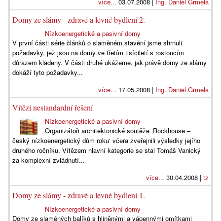
více...
03.07.2008 |
Ing. Daniel Grmela
Domy ze slámy - zdravé a levné bydlení 2.
Nízkoenergetické a pasivní domy
V první části série článků o slaměném stavění jsme shrnuli
požadavky, jež jsou na domy ve třetím tisíciletí s rostoucím
důrazem kladeny. V části druhé ukážeme, jak právě domy ze slámy
dokáží tyto požadavky...
více...
17.05.2008 |
Ing. Daniel Grmela
Vítězí nestandardní řešení
Nízkoenergetické a pasivní domy
Organizátoři architektonické soutěže ‚Rockhouse –
český nízkoenergetický dům roku‘ včera zveřejnili výsledky jejího
druhého ročníku. Vítězem hlavní kategorie se stal Tomáš Vanický
za komplexní zvládnutí...
více...
30.04.2008 |
tz
Domy ze slámy - zdravé a levné bydlení 1.
Nízkoenergetické a pasivní domy
Domy ze slaměných balíků s hliněnými a vápennými omítkami