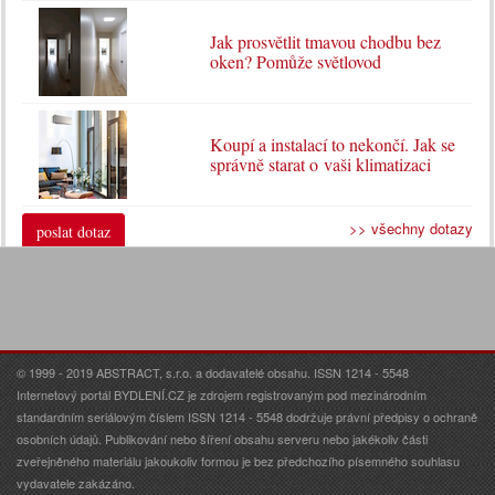
Jak prosvětlit tmavou chodbu bez
oken? Pomůže světlovod
Koupí a instalací to nekončí. Jak se
správně starat o vaši klimatizaci
>> všechny dotazy
poslat dotaz
© 1999 - 2019 ABSTRACT, s.r.o. a dodavatelé obsahu. ISSN 1214 - 5548
Internetový portál BYDLENÍ.CZ je zdrojem registrovaným pod mezinárodním
standardním seriálovým číslem ISSN 1214 - 5548 dodržuje právní předpisy o ochraně
osobních údajů. Publikování nebo šíření obsahu serveru nebo jakékoliv části
zveřejněného materiálu jakoukoliv formou je bez předchozího písemného souhlasu
vydavatele zakázáno.