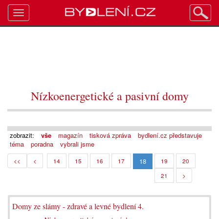
Toggle
navigation
Nízkoenergetické a pasivní domy
zobrazit:
vše
magazín
tisková zpráva
bydlení.cz představuje
téma
poradna
vybrali jsme
18
<<
<
14
15
16
17
19
20
21
>
Domy ze slámy - zdravé a levné bydlení 4.