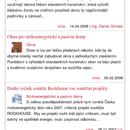
využívají taková řešení stavebních konstrukcí, která vytváří
lidskému životu ve vnitřním prostředí domu ty nejpříznivější
podmínky a zároveň...
více...
14.04.2008 |
Ing. Daniel Grmela
Okna pro nízkoenergetické a pasivní domy
Okna
Dnes si lze jen těžko představit někoho, kdo by do
obytné stavby nechal zabudovat okna s jednoduchým zasklením.
Povědomí o výhodách standardních konstrukcí oken na bázi plastů
s kvalitním izolačním dvojsklem se rozšířila nejen...
více...
05.02.2008
Druhý ročník soutěže Rockhouse zve soutěžní projekty
Nízkoenergetické a pasivní domy
S velkou pravděpodobností právě nyní vzniká Český
nízkoenergetický dům roku 2007, vítězný projekt soutěže
ROCKHOUSE. Aby se projekt mohl stát jejím vítězem, musí být
šetrný ve spotřebě energie, musí zaujmout odbornou...
více...
28.11.2007 |
tz