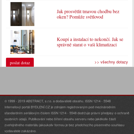
Jak prosvětlit tmavou chodbu bez
oken? Pomůže světlovod
Koupí a instalací to nekončí. Jak se
správně starat o vaši klimatizaci
>> všechny dotazy
poslat dotaz
© 1999 - 2019 ABSTRACT, s.r.o. a dodavatelé obsahu. ISSN 1214 - 5548
Internetový portál BYDLENÍ.CZ je zdrojem registrovaným pod mezinárodním
standardním seriálovým číslem ISSN 1214 - 5548 dodržuje právní předpisy o ochraně
osobních údajů. Publikování nebo šíření obsahu serveru nebo jakékoliv části
zveřejněného materiálu jakoukoliv formou je bez předchozího písemného souhlasu
vydavatele zakázáno.