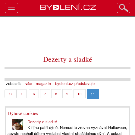
Toggle
navigation
Dezerty a sladké
zobrazit:
vše
magazín
bydlení.cz představuje
11
<<
<
6
7
8
9
10
Dýňové cookies
Dezerty a sladké
K říjnu patří dýně. Nemusíte zrovna vyznávat Halloween,
abyste nechali dětem vydlabat vlastní strašidelnou dýni. A pokud