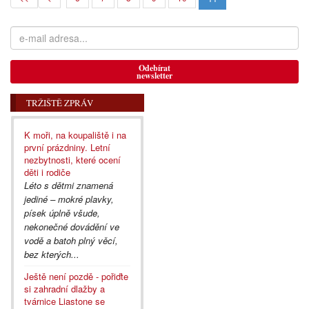
Odebírat
newsletter
TRŽIŠTĚ ZPRÁV
K moři, na koupaliště i na
první prázdniny. Letní
nezbytnosti, které ocení
děti i rodiče
Léto s dětmi znamená
jediné – mokré plavky,
písek úplně všude,
nekonečné dovádění ve
vodě a batoh plný věcí,
bez kterých...
Ještě není pozdě - pořiďte
si zahradní dlažby a
tvárnice Liastone se