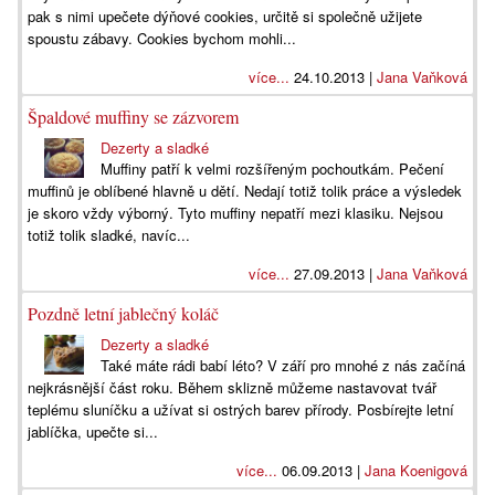
pak s nimi upečete dýňové cookies, určitě si společně užijete
spoustu zábavy. Cookies bychom mohli...
více...
24.10.2013 |
Jana Vaňková
Špaldové muffiny se zázvorem
Dezerty a sladké
Muffiny patří k velmi rozšířeným pochoutkám. Pečení
muffinů je oblíbené hlavně u dětí. Nedají totiž tolik práce a výsledek
je skoro vždy výborný. Tyto muffiny nepatří mezi klasiku. Nejsou
totiž tolik sladké, navíc...
více...
27.09.2013 |
Jana Vaňková
Pozdně letní jablečný koláč
Dezerty a sladké
Také máte rádi babí léto? V září pro mnohé z nás začíná
nejkrásnější část roku. Během sklizně můžeme nastavovat tvář
teplému sluníčku a užívat si ostrých barev přírody. Posbírejte letní
jablíčka, upečte si...
více...
06.09.2013 |
Jana Koenigová