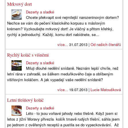
Mrkvový dort
Dezerty a sladké
Chcete překvapit své nejmilejší narozeninovým dortem?
Nechce se vám do pečení klasického korpusu s máslovým
krémem? Vyzkoušejte mrkvový dort! Je vláčný a přitom křehký,
rychlý a jednoduchý. Každý, komu dort nabídnete, se...
více...
31.07.2013 |
Od našich čtenářů
Rychlý koláč s višněmi
Dezerty a sladké
Miluji dlouhé nedělní snídaně. Neznám lepší chvíle, než
letní rána v zahradě, se šálkem meduňkového čaje a oblíbeným
višňovým koláčem. A jak vypadají vaše nedělní snídaně?
více...
19.07.2013 |
Lucie Matoušková
Letní třešňový koláč
Dezerty a sladké
Léto - to jsou voňavé jahody nebo třešně. Když jsem si
letos z jižní Moravy přivezla košík tmavě rudých třešní, sáhla jsem
po jednom z ověřených receptů a pustila se do vypeckovávání. Až