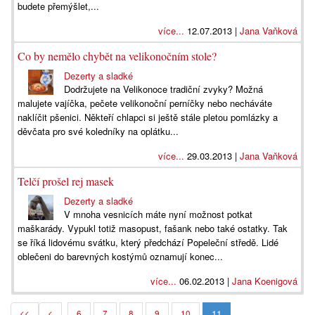
budete přemýšlet,...
více...
12.07.2013 |
Jana Vaňková
Co by nemělo chybět na velikonočním stole?
Dezerty a sladké
Dodržujete na Velikonoce tradiční zvyky? Možná
malujete vajíčka, pečete velikonoční perníčky nebo necháváte
naklíčit pšenici. Někteří chlapci si ještě stále pletou pomlázky a
děvčata pro své koledníky na oplátku...
více...
29.03.2013 |
Jana Vaňková
Telčí prošel rej masek
Dezerty a sladké
V mnoha vesnicích máte nyní možnost potkat
maškarády. Vypukl totiž masopust, fašank nebo také ostatky. Tak
se říká lidovému svátku, který předchází Popeleční středě. Lidé
oblečeni do barevných kostýmů oznamují konec...
více...
06.02.2013 |
Jana Koenigová
11
<<
<
6
7
8
9
10