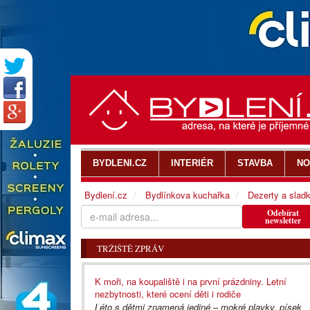
BYDLENI.CZ
INTERIÉR
STAVBA
NO
Bydlení.cz
Bydlínkova kuchařka
Dezerty a slad
Odebírat
newsletter
TRŽIŠTĚ ZPRÁV
K moři, na koupaliště i na první prázdniny. Letní
nezbytnosti, které ocení děti i rodiče
Léto s dětmi znamená jediné – mokré plavky, písek