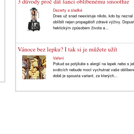
3 důvody proč dát šanci oblíbenému smoothie
Dezerty a sladké
Dnes už snad neexistuje nikdo, kdo by neznal
oblíbili nejen propagátoři zdravé výživy. Dopust
hektickým způsobem života a...
Vánoce bez lepku? I tak si je můžete užít
Vaření
Pokud se potýkáte s alergií na lepek nebo s je
svátcích nebude moct vychutnat vaše oblíbené
době je spousta variant, ze kterých...