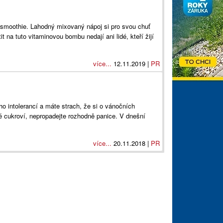
 smoothie. Lahodný mixovaný nápoj si pro svou chuť
it na tuto vitaminovou bombu nedají ani lidé, kteří žijí
více...
12.11.2019 |
PR
ho intolerancí a máte strach, že si o vánočních
 cukroví, nepropadejte rozhodně panice. V dnešní
více...
20.11.2018 |
PR