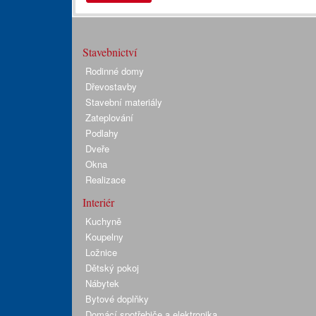
Stavebnictví
Rodinné domy
Dřevostavby
Stavební materiály
Zateplování
Podlahy
Dveře
Okna
Realizace
Interiér
Kuchyně
Koupelny
Ložnice
Dětský pokoj
Nábytek
Bytové doplňky
Domácí spotřebiče a elektronika