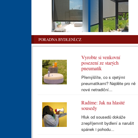
PORADNA BYDLENÍ.CZ
Vyrobte si venkovní
posezení ze starých
pneumatik
Přemýšlíte, co s ojetými
pneumatikami? Najděte pro ně
nové netradiční...
Radíme: Jak na hlasité
sousedy
Hluk od sousedů dokáže
znepříjemnit bydlení a narušit
spánek i pohodu...