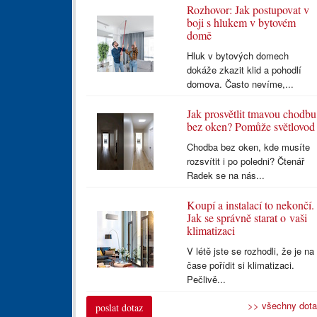
Rozhovor: Jak postupovat v
boji s hlukem v bytovém
domě
Hluk v bytových domech
dokáže zkazit klid a pohodlí
domova. Často nevíme,...
Jak prosvětlit tmavou chodbu
bez oken? Pomůže světlovod
Chodba bez oken, kde musíte
rozsvítit i po poledni? Čtenář
Radek se na nás...
Koupí a instalací to nekončí.
Jak se správně starat o vaši
klimatizaci
V létě jste se rozhodli, že je na
čase pořídit si klimatizaci.
Pečlivě...
>> všechny dot
poslat dotaz