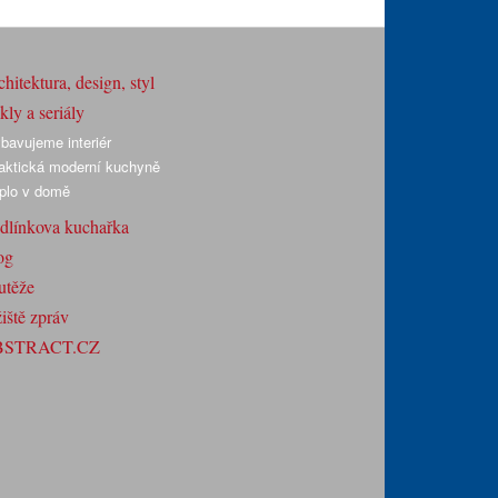
hitektura, design, styl
ly a seriály
bavujeme interiér
aktická moderní kuchyně
plo v domě
dlínkova kuchařka
og
utěže
iště zpráv
BSTRACT.CZ