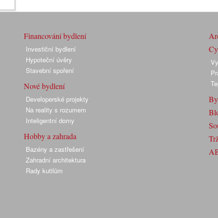
Financování bydlení
Arc
Cyk
Investiční bydlení
Hypoteční úvěry
Vy
Stavební spoření
Pr
Te
Nové bydlení
By
Developerské projekty
Na reality s rozumem
Bl
Inteligentní domy
So
Hobby a zahrada
Trž
Bazény a zastřešení
A
Zahradní architektura
Rady kutilům