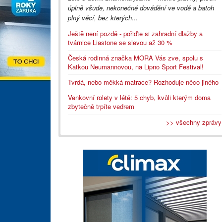
úplně všude, nekonečné dovádění ve vodě a batoh
plný věcí, bez kterých...
Ještě není pozdě - pořiďte si zahradní dlažby a
tvárnice Liastone se slevou až 30 %
Česká rodinná značka MORA Vás zve, spolu s
Katkou Neumannovou, na Lipno Sport Festival!
Tvrdá, nebo měkká matrace? Rozhoduje něco jiného
Venkovní rolety v létě: 5 chyb, kvůli kterým doma
zbytečně trpíte vedrem
>> všechny zprávy