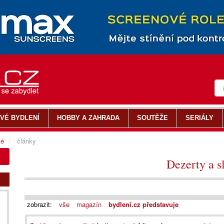
VÉ BYDLENÍ
HOBBY A ZAHRADA
SOUTĚŽE
SERIÁLY
ké
články
Dezerty a s
zobrazit:
vše
magazín
bydlení.cz představuje