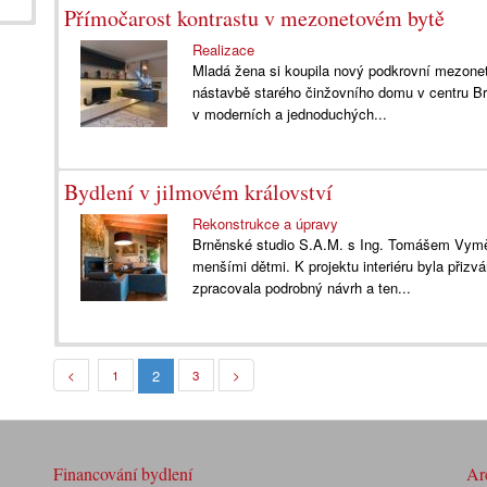
Přímočarost kontrastu v mezonetovém bytě
Realizace
Mladá žena si koupila nový podkrovní mezonet
nástavbě starého činžovního domu v centru Br
v moderních a jednoduchých...
Bydlení v jilmovém království
Rekonstrukce a úpravy
Brněnské studio S.A.M. s Ing. Tomášem Vymět
menšími dětmi. K projektu interiéru byla přizvá
zpracovala podrobný návrh a ten...
2
<
1
3
>
Financování bydlení
Arc