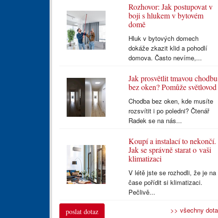
Rozhovor: Jak postupovat v
boji s hlukem v bytovém
domě
Hluk v bytových domech
dokáže zkazit klid a pohodlí
domova. Často nevíme,...
Jak prosvětlit tmavou chodbu
bez oken? Pomůže světlovod
Chodba bez oken, kde musíte
rozsvítit i po poledni? Čtenář
Radek se na nás...
Koupí a instalací to nekončí.
Jak se správně starat o vaši
klimatizaci
V létě jste se rozhodli, že je na
čase pořídit si klimatizaci.
Pečlivě...
>> všechny dot
poslat dotaz