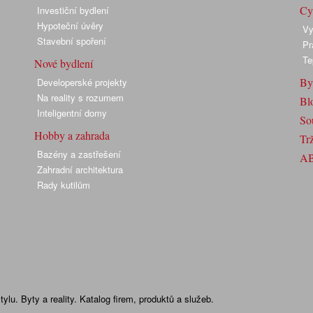
Cyk
Investiční bydlení
Hypoteční úvěry
Vy
Stavební spoření
Pr
Te
Nové bydlení
By
Developerské projekty
Na reality s rozumem
Bl
Inteligentní domy
So
Hobby a zahrada
Trž
Bazény a zastřešení
A
Zahradní architektura
Rady kutilům
lu. Byty a reality. Katalog firem, produktů a služeb.