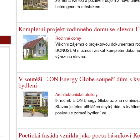
zejména vzhled a pozitivní dojem z nové unive
heterogenním městském...
Kompletní projekt rodinného domu se slevou 
Rodinné domy
Všichni zájemci o projektovou dokumentaci 
BONUSEM možnost získat kompletní dokument
výraznou slevou.
V soutěži E.ON Energy Globe soupeří dům s kv
bydlení
Architektonické ateliéry
9. ročník E.ON Energy Globe už zná nominované
Stavba je letos přihlášen chytrý dům s květin
poskytuje zdravé bydlení ve...
Poetická fasáda vznikla jako pocta básníkovi K