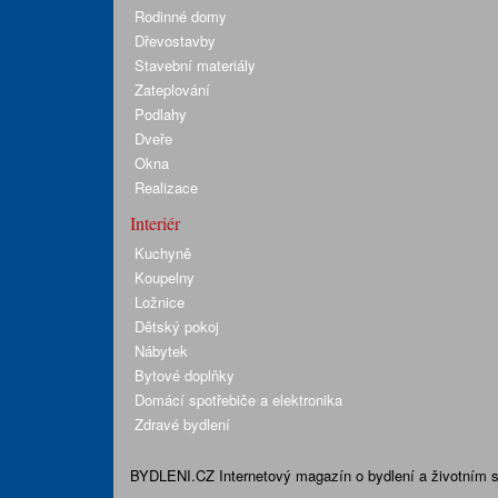
Rodinné domy
Dřevostavby
Stavební materiály
Zateplování
Podlahy
Dveře
Okna
Realizace
Interiér
Kuchyně
Koupelny
Ložnice
Dětský pokoj
Nábytek
Bytové doplňky
Domácí spotřebiče a elektronika
Zdravé bydlení
BYDLENI.CZ
Internetový magazín o bydlení a životním sty