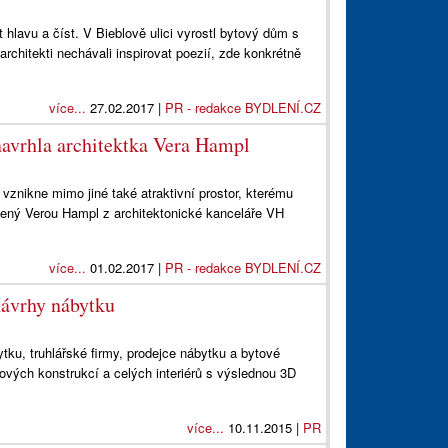
 hlavu a číst. V Bieblově ulici vyrostl bytový dům s
rchitekti nechávali inspirovat poezií, zde konkrétně
více...
27.02.2017 |
PR - redakce BYDLENÍ.CZ
avrhla architektka Vera Hampl
znikne mimo jiné také atraktivní prostor, kterému
ržený Verou Hampl z architektonické kanceláře VH
více...
01.02.2017 |
PR - redakce BYDLENÍ.CZ
návrhy nábytku
u, truhlářské firmy, prodejce nábytku a bytové
ových konstrukcí a celých interiérů s výslednou 3D
více...
10.11.2015 |
PR