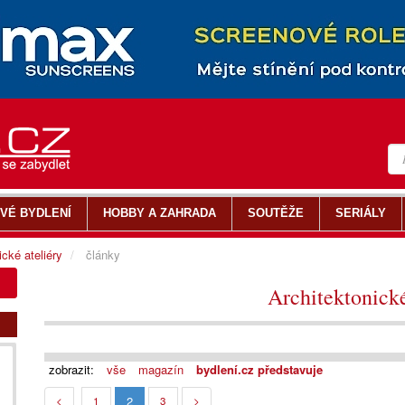
VÉ BYDLENÍ
HOBBY A ZAHRADA
SOUTĚŽE
SERIÁLY
ické ateliéry
články
Architektonické
zobrazit:
vše
magazín
bydlení.cz představuje
2
<
1
3
>