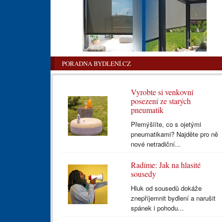
PORADNA BYDLENÍ.CZ
Vyrobte si venkovní
posezení ze starých
pneumatik
Přemýšlíte, co s ojetými
pneumatikami? Najděte pro ně
nové netradiční...
Radíme: Jak na hlasité
sousedy
Hluk od sousedů dokáže
znepříjemnit bydlení a narušit
spánek i pohodu...