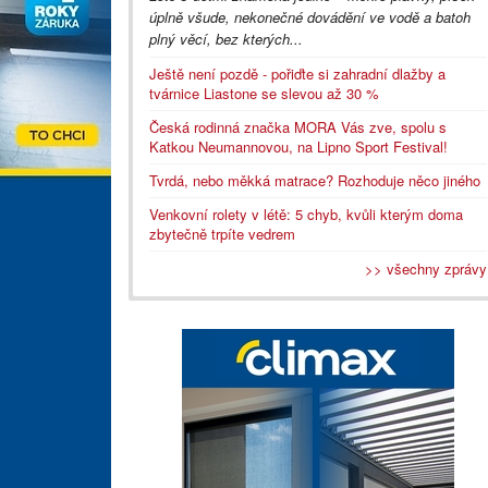
úplně všude, nekonečné dovádění ve vodě a batoh
plný věcí, bez kterých...
Ještě není pozdě - pořiďte si zahradní dlažby a
tvárnice Liastone se slevou až 30 %
Česká rodinná značka MORA Vás zve, spolu s
Katkou Neumannovou, na Lipno Sport Festival!
Tvrdá, nebo měkká matrace? Rozhoduje něco jiného
Venkovní rolety v létě: 5 chyb, kvůli kterým doma
zbytečně trpíte vedrem
>> všechny zprávy