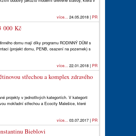
rzitní budovy jakožto moderní dřevěné stavby, která v
více...
24.05.2018 |
PR
13 000 Kč
rodinného domu mají díky programu RODINNÝ DŮM s
aci (projekt domu, PENB, osazení na pozemek) s
více...
22.01.2018 |
PR
ětinovou střechou a komplex zdravého
 projekty v jednotlivých kategoriích. V kategorii
ovou mokřadní střechou a Ecocity Malešice, které
více...
03.07.2017 |
PR
onstantinu Bieblovi