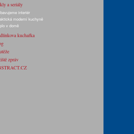
ly a seriály
bavujeme interiér
aktická moderní kuchyně
plo v domě
dlínkova kuchařka
og
utěže
iště zpráv
BSTRACT.CZ