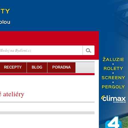
RECEPTY
BLOG
PORADNA
 ateliéry