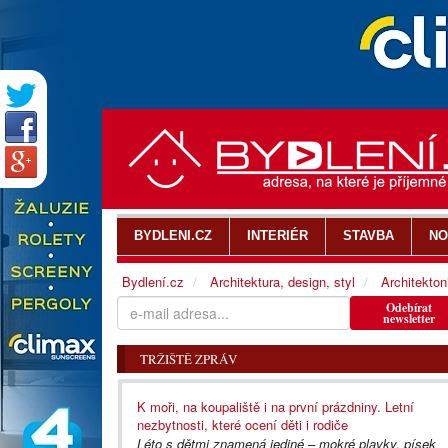
BYDLENI.CZ
INTERIÉR
STAVBA
NO
Bydlení.cz
Architektura, design, styl
Architekton
Odebírat
newsletter
TRŽIŠTĚ ZPRÁV
K moři, na koupaliště i na první prázdniny. Letní
nezbytnosti, které ocení děti i rodiče
Léto s dětmi znamená jediné – mokré plavky, písek