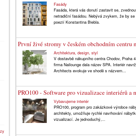
Fasády
Fasáda, která vás donutí zastavit se, zvednout
netradiční fasádou. Nebývá zvykem, že by se a
poezií Konstantina Biebla.
První živé stromy v českém obchodním centru n
Architektura, design, styl
V dostavbě nákupního centra Chodov, Praha 4 v
firma Nailounge dala název SPA. Interiér nav
Architects evokuje ve shodě s názvem...
PRO100 - Software pro vizualizace interiérů a 
Vybavujeme interiér
PRO100, program pro zakázkové výrobce nábytk
architekty, umožňuje rychlé navrhování nábytk
vizualizací. Je jednoduchý,...
azy