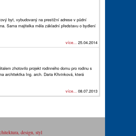
ový byt, vybudovaný na prestižní adrese v půdní
na. Sama majitelka měla základní představu o bydlení
více...
25.04.2014
alem zhotovilo projekt rodinného domu pro rodinu s
na architektka Ing. arch. Daria Křivinková, která
více...
08.07.2013
hitektura, design, styl