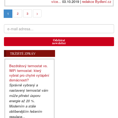
více...
03.10.2019 |
redakce Bydlení.cz
1
2
3
>
Odebírat
newsletter
TRŽIŠTĚ ZPRÁV
Bezdrátový termostat vs.
WiFi termostat: který
vybrat pro chytré vytápění
domácnosti?
Správně vybraný a
nastavený termostat vám
může přinést úsporu
energie až 20 %.
Moderním a stále
oblíbenějším řešením
regulace...