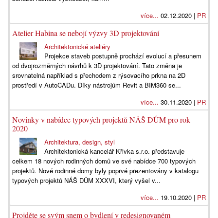
více...
02.12.2020 |
PR
Atelier Habina se nebojí výzvy 3D projektování
Architektonické ateliéry
Projekce staveb postupně prochází evolucí a přesunem
od dvojrozměrných návrhů k 3D projektování. Tato změna je
srovnatelná například s přechodem z rýsovacího prkna na 2D
prostředí v AutoCADu. Díky nástrojům Revit a BIM360 se...
více...
30.11.2020 |
PR
Novinky v nabídce typových projektů NÁŠ DŮM pro rok
2020
Architektura, design, styl
Architektonická kancelář Křivka s.r.o. představuje
celkem 18 nových rodinných domů ve své nabídce 700 typových
projektů. Nové rodinné domy byly poprvé prezentovány v katalogu
typových projektů NÁŠ DŮM XXXVI, který vyšel v...
více...
19.10.2020 |
PR
Projděte se svým snem o bydlení v redesignovaném