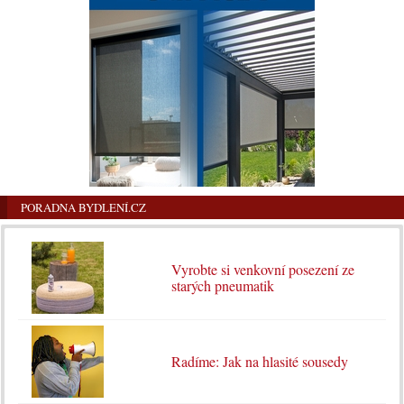
PORADNA BYDLENÍ.CZ
Vyrobte si venkovní posezení ze
starých pneumatik
Radíme: Jak na hlasité sousedy