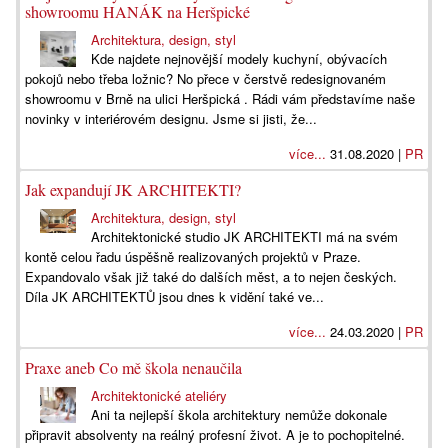
showroomu HANÁK na Heršpické
Architektura, design, styl
Kde najdete nejnovější modely kuchyní, obývacích
pokojů nebo třeba ložnic? No přece v čerstvě redesignovaném
showroomu v Brně na ulici Heršpická . Rádi vám představíme naše
novinky v interiérovém designu. Jsme si jisti, že...
více...
31.08.2020 |
PR
Jak expandují JK ARCHITEKTI?
Architektura, design, styl
Architektonické studio JK ARCHITEKTI má na svém
kontě celou řadu úspěšně realizovaných projektů v Praze.
Expandovalo však již také do dalších měst, a to nejen českých.
Díla JK ARCHITEKTŮ jsou dnes k vidění také ve...
více...
24.03.2020 |
PR
Praxe aneb Co mě škola nenaučila
Architektonické ateliéry
Ani ta nejlepší škola architektury nemůže dokonale
připravit absolventy na reálný profesní život. A je to pochopitelné.