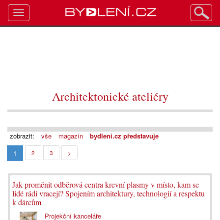
Toggle
navigation
Architektonické ateliéry
zobrazit:
vše
magazín
bydlení.cz představuje
1
2
3
>
Jak proměnit odběrová centra krevní plasmy v místo, kam se
lidé rádi vracejí? Spojením architektury, technologií a respektu
k dárcům
Projekční kanceláře