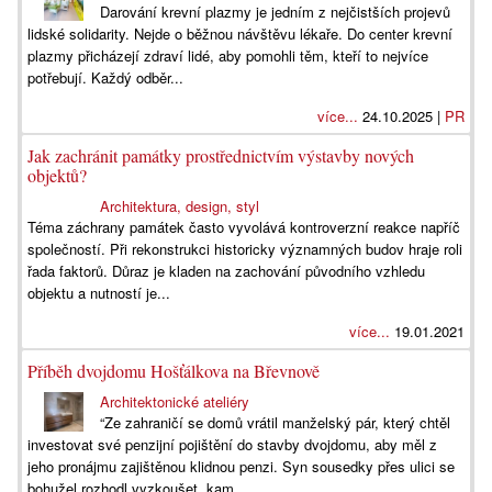
Darování krevní plazmy je jedním z nejčistších projevů
lidské solidarity. Nejde o běžnou návštěvu lékaře. Do center krevní
plazmy přicházejí zdraví lidé, aby pomohli těm, kteří to nejvíce
potřebují. Každý odběr...
více...
24.10.2025 |
PR
Jak zachránit památky prostřednictvím výstavby nových
objektů?
Architektura, design, styl
Téma záchrany památek často vyvolává kontroverzní reakce napříč
společností. Při rekonstrukci historicky významných budov hraje roli
řada faktorů. Důraz je kladen na zachování původního vzhledu
objektu a nutností je...
více...
19.01.2021
Příběh dvojdomu Hošťálkova na Břevnově
Architektonické ateliéry
“Ze zahraničí se domů vrátil manželský pár, který chtěl
investovat své penzijní pojištění do stavby dvojdomu, aby měl z
jeho pronájmu zajištěnou klidnou penzi. Syn sousedky přes ulici se
bohužel rozhodl vyzkoušet, kam...