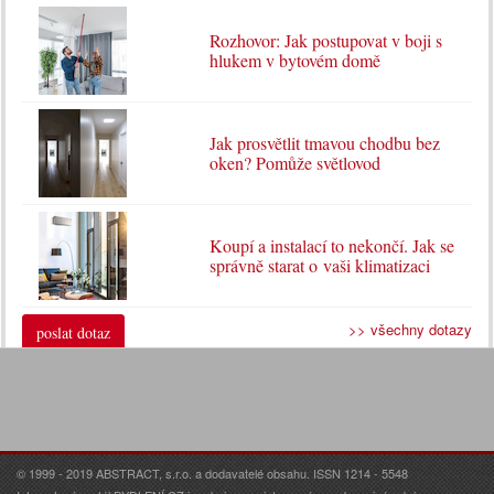
Rozhovor: Jak postupovat v boji s
hlukem v bytovém domě
Jak prosvětlit tmavou chodbu bez
oken? Pomůže světlovod
Koupí a instalací to nekončí. Jak se
správně starat o vaši klimatizaci
>> všechny dotazy
poslat dotaz
© 1999 - 2019 ABSTRACT, s.r.o. a dodavatelé obsahu. ISSN 1214 - 5548