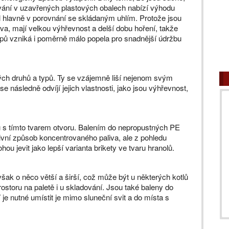
vání v uzavřených plastových obalech nabízí výhodu
íl hlavně v porovnání se skládaným uhlím. Protože jsou
va, mají velkou výhřevnost a delší dobu hoření, takže
 typů vzniká i poměrně málo popela pro snadnější údržbu
ných druhů a typů. Ty se vzájemně liší nejenom svým
se následně odvíjí jejich vlastnosti, jako jsou výhřevnost,
lů s tímto tvarem otvoru. Balením do nepropustných PE
ktivní způsob koncentrovaného paliva, ale z pohledu
hou jevit jako lepší varianta brikety ve tvaru hranolů.
však o něco větší a širší, což může být u některých kotlů
ostoru na paletě i u skladování. Jsou také baleny do
je nutné umístit je mimo sluneční svit a do místa s