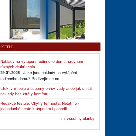
KOTLE
Náklady na vytápění rodinného domu: srovnání
různých druhů tepla
29.01.2026
- Jaké jsou náklady na vytápění
rodinného domu? Podívejte se na...
Efektivní teplo a úsporný ohřev vody aneb jak snížit
náklady bez ztráty komfortu
Redakce testuje: Chytrý termostat Netatmo -
jednoduchá cesta k úsporám i pohodlí
>> všechny články