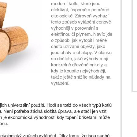
moderní kotle, které jsou
efektivní, úsporné a poměrně
ekologické. Zároveň vychází
tento způsob vytápění cenově
výhodněji v porovnání s
elektřinou či plynem. Navíc jde
o způsob, jak vytopit i méně
často užívané objekty, jako
jsou chaty a chalupy. V článku
se dočtete, jaké výhody mají
konkrétně dřevěné brikety a
kdy je koupíte nejvýhodněji,
takže ještě snížíte náklady na
vytápění.
ich univerzální použití. Hodí se totiž do všech typů kotlů
. Není potřeba žádná složitá úprava, ale stačí jen vzít
em je ekonomická výhodnost, kdy topení briketami může
zónu.
 ekologický způsob vytápění. Díky tomu, že jsou suché,