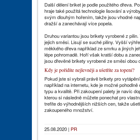
Další dělení briket je podle použitého dřeva. Po
hraje také použitá technologie lisování a výrob
svým dlouhým hořením, takže jsou vhodné např
dražší a zanechávají více popela.
Druhou variantou jsou brikety vyrobené z pilin
jejich směsi. Lisují se suché piliny. Vyšší výh
měkkého dřeva například ze smrku a jiných jeh
lépe pohromadě. Hoří však kratší dobu a zan
jsou dřevěné brikety vyrobené ze směsi obou 
Kdy je pořídíte nejlevněji a ušetříte za topení?
Pokud jste si vybrali právě brikety pro vytápění
například na internetu, kde je možné pohodlně
typu a kvalitě. Při zakoupení palety je navíc d
kterou si následně můžete ponechat pro vlastn
trefíte do výhodnějších nižších cen, takže ušetř
zakoupeného množství.
25.08.2020
|
PR