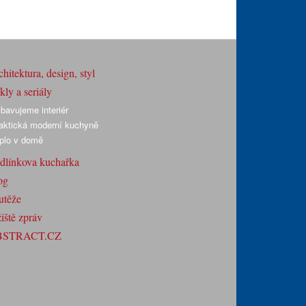
hitektura, design, styl
ly a seriály
bavujeme interiér
aktická moderní kuchyně
plo v domě
dlínkova kuchařka
og
utěže
iště zpráv
BSTRACT.CZ