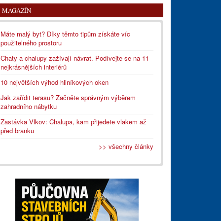
MAGAZÍN
Máte malý byt? Díky těmto tipům získáte víc
použitelného prostoru
Chaty a chalupy zažívají návrat. Podívejte se na 11
nejkrásnějších interiérů
10 největších výhod hliníkových oken
Jak zařídit terasu? Začněte správným výběrem
zahradního nábytku
Zastávka Vlkov: Chalupa, kam přijedete vlakem až
před branku
>> všechny články