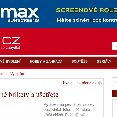
VÉ BYDLENÍ
HOBBY A ZAHRADA
SOUTĚŽE
SERIÁLY
tor
Vytápění
bydlení.cz představuje
né brikety a ušetřete
Vytápění na pevná paliva se v
posledních letech těší stále
větší oblibě. Existují totiž