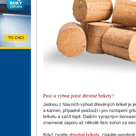
Proč si vybrat právě dřevěné brikety?
Jednou z hlavních výhod dřevěných briket je jej
a kamen, případně poslouží i pro roztopení grilu
briketu a začít topit. Dalším výrazným bonus
znamenat úsporu až několik tisíc korun za se
Když zvolíte
dřevěné brikety
, získáte poměrně