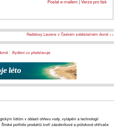
Poslat e-mailem
|
Verze pro tisk
Radiátory Laurens v Českém soběstačném domě >>
 domě
Bydlení.cz představuje
ckým lídrům v oblasti ohřevu vody, vytápění a technologií
. Široké portfolio produktů tvoří zásobníkové a průtokové ohřívače