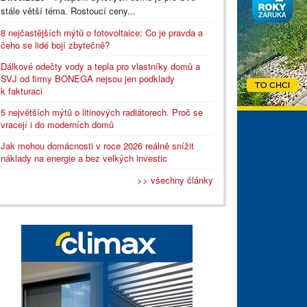
stále větší téma. Rostoucí ceny...
8 nejčastějších mýtů o fotovoltaice: Co je pravda a
čeho se lidé bojí zbytečně?
Dálkové odečty vody a tepla pro vlastníky domů a
SVJ od firmy BONEGA nejsou jen podklady
k fakturaci
5 největších mýtů o litinových radiátorech. Proč se
vracejí i do moderních domů
Jak mohou domácnosti v roce 2026 reálně snížit
náklady na energie a bez velkých investic
>> všechny články