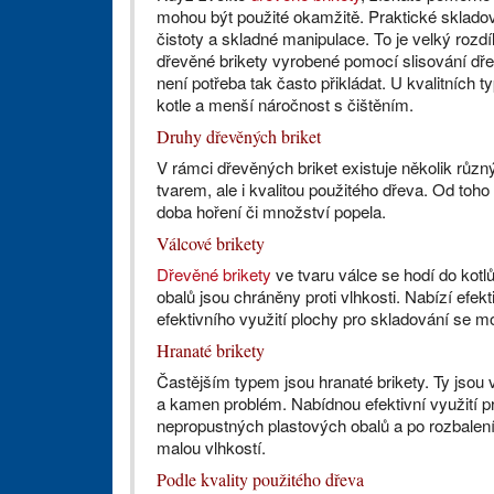
mohou být použité okamžitě. Praktické sklado
čistoty a skladné manipulace. To je velký rozd
dřevěné brikety vyrobené pomocí slisování dře
není potřeba tak často přikládat. U kvalitních
kotle a menší náročnost s čištěním.
Druhy dřevěných briket
V rámci dřevěných briket existuje několik růz
tvarem, ale i kvalitou použitého dřeva. Od toho 
doba hoření či množství popela.
Válcové brikety
Dřevěné brikety
ve tvaru válce se hodí do kot
obalů jsou chráněny proti vlhkosti. Nabízí efe
efektivního využití plochy pro skladování se mo
Hranaté brikety
Častějším typem jsou hranaté brikety. Ty jsou 
a kamen problém. Nabídnou efektivní využití pr
nepropustných plastových obalů a po rozbalení 
malou vlhkostí.
Podle kvality použitého dřeva