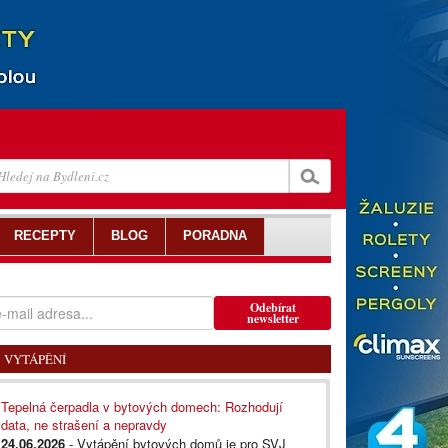
RECEPTY
BLOG
PORADNA
Odebírat
newsletter
VYTÁPĚNÍ
Tepelná čerpadla v bytových domech: Rozhodují
data, ne strašení a nepravdy
24.06.2026
- Vytápění bytových domů je pro SVJ