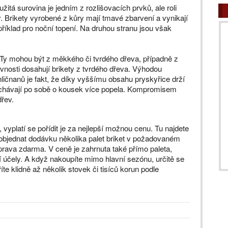
užitá surovina je jedním z rozlišovacích prvků, ale roli
y. Brikety vyrobené z kůry mají tmavé zbarvení a vynikají
íklad pro noční topení. Na druhou stranu jsou však
. Ty mohou být z měkkého či tvrdého dřeva, případně z
řevnosti dosahují brikety z tvrdého dřeva. Výhodou
ličnanů je fakt, že díky vyššímu obsahu pryskyřice drží
echávají po sobě o kousek více popela. Kompromisem
dřev.
, vyplatí se pořídit je za nejlepší možnou cenu. Tu najdete
 objednat dodávku několika palet briket v požadovaném
oprava zdarma. V ceně je zahrnuta také přímo paleta,
í účely. A když nakoupíte mimo hlavní sezónu, určitě se
íte klidně až několik stovek či tisíců korun podle