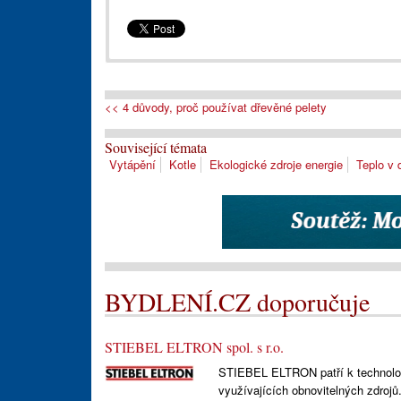
<< 4 důvody, proč používat dřevěné pelety
Související témata
Vytápění
Kotle
Ekologické zdroje energie
Teplo v
BYDLENÍ.CZ doporučuje
STIEBEL ELTRON spol. s r.o.
STIEBEL ELTRON patří k technologi
využívajících obnovitelných zdrojů