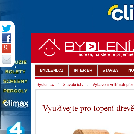
BYDLENI.CZ
INTERIÉR
STAVBA
NO
Bydlení.cz
Stavebnictví
Vybavení vnitřních pros
Využívejte pro topení dřevě