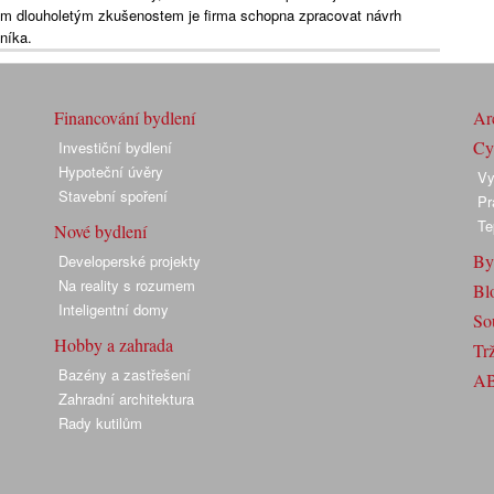
ým dlouholetým zkušenostem je firma schopna zpracovat návrh
zníka.
Financování bydlení
Arc
Cyk
Investiční bydlení
Hypoteční úvěry
Vy
Stavební spoření
Pr
Te
Nové bydlení
By
Developerské projekty
Na reality s rozumem
Bl
Inteligentní domy
So
Hobby a zahrada
Trž
Bazény a zastřešení
A
Zahradní architektura
Rady kutilům