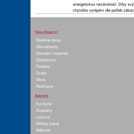
energetickou nezávislost. Díky sv
chytrého vytápění dle potřeb záka
Stavebnictví
Rodinné domy
Dřevostavby
Stavební materiály
Zateplování
Podlahy
Dveře
Okna
Realizace
Interiér
Kuchyně
Koupelny
Ložnice
Dětský pokoj
Nábytek