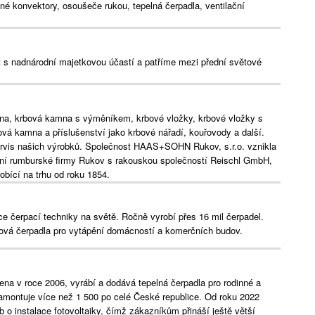
é konvektory, osoušeče rukou, tepelná čerpadla, ventilační
s nadnárodní majetkovou účastí a patříme mezi přední světové
a, krbová kamna s výměníkem, krbové vložky, krbové vložky s
vá kamna a příslušenství jako krbové nářadí, kouřovody a další.
ervis našich výrobků. Společnost HAAS+SOHN Rukov, s.r.o. vznikla
ční rumburské firmy Rukov s rakouskou společností Reischl GmbH,
bící na trhu od roku 1854.
ce čerpací techniky na světě. Ročně vyrobí přes 16 mil čerpadel.
hová čerpadla pro vytápění domácností a komerčních budov.
ena v roce 2006, vyrábí a dodává tepelná čerpadla pro rodinné a
amontuje více než 1 500 po celé České republice. Od roku 2022
eb o instalace fotovoltaiky, čímž zákazníkům přináší ještě větší