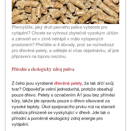
Přemýšlíte, jaký druh pevného paliva vyberete pro
vytápění? Chcete se vyhnout zbytečně vysokým účtům
a zároveň se v zimě netrápit v málo vytopených
prostorech? Přečtěte si 4 důvody, proč se rozhodnout
pro dřevěné pelety, a udělejte si včas objednávku, ať jste
připraveni na topnou sezónu.
Přírodní a ekologický zdroj paliva
Z čeho jsou vyrobené
dřevěné pelety
, že tak drží svůj
tvar? Odpověď je velmi jednoduchá, protože obsahují
pouze dřevo. Pelety s označením A1 jsou bez příměsi
kůry, takže jde opravdu pouze o dřevo slisované za
vysoké teploty. Úkol spojovacího prvku má na starosti
celulóza přirozeně se vyskytující v dřevě. Jde tak o
přírodní a poměrně ekologický zdroj energie pro
vytápění.