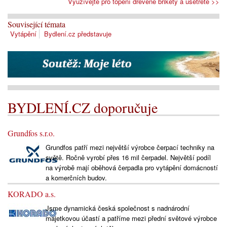
Využívejte pro topení dřevěné brikety a ušetřete >>
Související témata
Vytápění
Bydlení.cz představuje
BYDLENÍ.CZ doporučuje
Grundfos s.r.o.
Grundfos patří mezi největší výrobce čerpací techniky na
světě. Ročně vyrobí přes 16 mil čerpadel. Největší podíl
na výrobě mají oběhová čerpadla pro vytápění domácností
a komerčních budov.
KORADO a.s.
Jsme dynamická česká společnost s nadnárodní
majetkovou účastí a patříme mezi přední světové výrobce