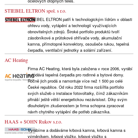
ocelových otopných těles.
STIEBEL ELTRON spol. s r.o.
STIEBEL ELTRON patří k technologickým lídrům v oblasti
ohřevu vody, vytápění a technologií využívajících
obnovitelných zdrojů. Široké portfolio produktů tvoří
zásobníkové a průtokové ohřívače vody, akumulační
kamna, přímotopné konvektory, osoušeče rukou, tepelná
čerpadla, ventilační jednotky a solární zařízení.
AC Heating
Firma AC Heating, která byla založena v roce 2006, vyrábí
a dodává tepelná čerpadla pro rodinné a bytové domy.
Ročně jich prodá a namontuje více než 1 500 po celé
České republice. Od roku 2022 firma rozšířila portfolio
svých služeb o instalace fotovoltaiky, čímž zákazníkům
přináší ještě větší energetickou nezávislost. Díky svým
dlouholetým zkušenostem je firma schopna zpracovat
návrh chytrého vytápění dle potřeb zákazníka.
HAAS + SOHN Rukov s.r.o.
Vyrábíme a dodáváme krbová kamna, krbová kamna s
výměníkem, krbové vložky, krbové vložky s