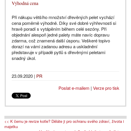
Výhodná cena
Při nákupu většího množství dřevěných pelet vychází
cena poměrně výhodně. Díky své dobré výhřevnosti si
hravě poradí s vytápěním během celé sezóny. Při
objednání alespoň jedné palety máte navíc dopravu
zdarma, což znamená další úsporu. Veškeré topivo
dorazí na vámi zadanou adresu a uskladnění
představuje v případě pytlů s dřevěnými peletami
snadný úkol.
23.09.2020
|
PR
Poslat e-mailem
|
Verze pro tisk
<< K čemu je revize kotle? Děláte ji pro ochranu svého zdraví, života i
majetku