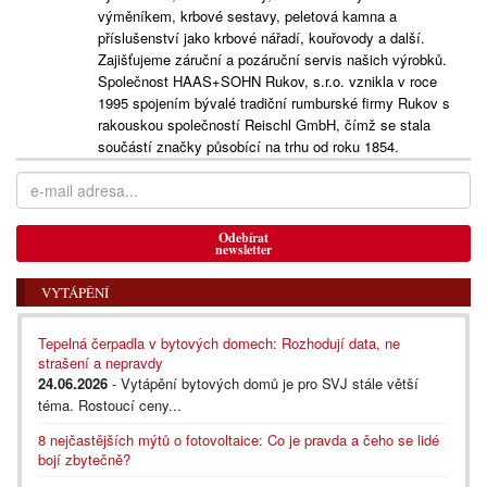
výměníkem, krbové sestavy, peletová kamna a
příslušenství jako krbové nářadí, kouřovody a další.
Zajišťujeme záruční a pozáruční servis našich výrobků.
Společnost HAAS+SOHN Rukov, s.r.o. vznikla v roce
1995 spojením bývalé tradiční rumburské firmy Rukov s
rakouskou společností Reischl GmbH, čímž se stala
součástí značky působící na trhu od roku 1854.
Odebírat
newsletter
VYTÁPĚNÍ
Tepelná čerpadla v bytových domech: Rozhodují data, ne
strašení a nepravdy
24.06.2026
- Vytápění bytových domů je pro SVJ stále větší
téma. Rostoucí ceny...
8 nejčastějších mýtů o fotovoltaice: Co je pravda a čeho se lidé
bojí zbytečně?