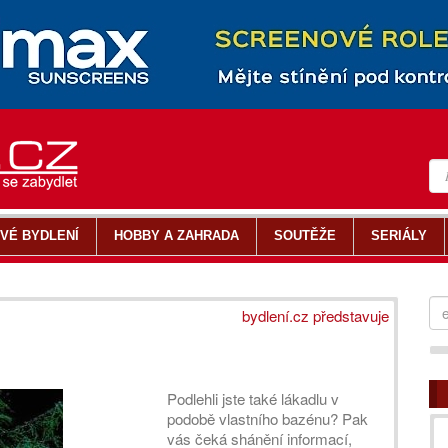
VÉ BYDLENÍ
HOBBY A ZAHRADA
SOUTĚŽE
SERIÁLY
bydlení.cz představuje
Podlehli jste také lákadlu v
podobě vlastního bazénu? Pak
vás čeká shánění informací,