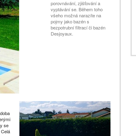
porovnávání, zjišťování a
vyptávání se. Během toho
všeho možná narazíte na
pojmy jako bazén s
bezpotrubní filtrací či bazén
Desjoyaux.
ádoba
terými
by se
. Celá