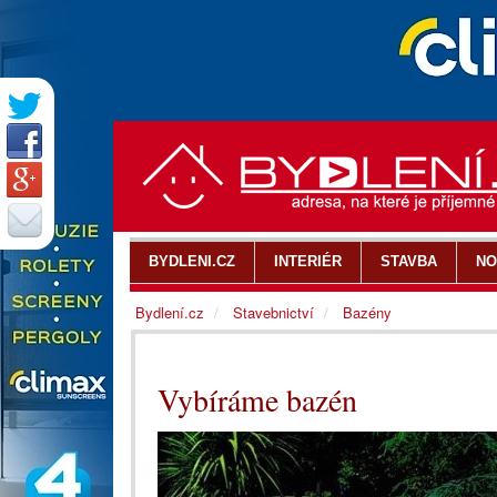
BYDLENI.CZ
INTERIÉR
STAVBA
NO
Bydlení.cz
Stavebnictví
Bazény
Vybíráme bazén