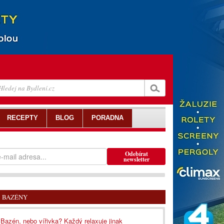
RECEPTY
BLOG
PORADNA
Odebírat
newsletter
BAZÉNY
Bazén, nebo vířivka? Každý relaxuje jinak