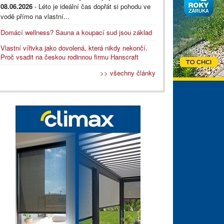
08.06.2026
- Léto je ideální čas dopřát si pohodu ve
vodě přímo na vlastní...
Domácí wellness? Sauna a koupací sud jsou základ
Vlastní vířivka jako dovolená, která nikdy nekončí.
Proč vsadit na českou rodinnou firmu Hanscraft
>> všechny články