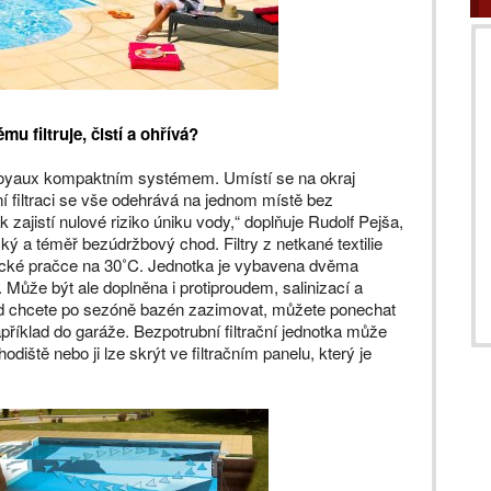
 filtruje, čistí a ohřívá?
sjoyaux kompaktním systémem. Umístí se na okraj
 filtraci se vše odehrává na jednom místě bez
zajistí nulové riziko úniku vody,“ doplňuje Rudolf Pejša,
ký a téměř bezúdržbový chod. Filtry z netkané textilie
tické pračce na 30˚C. Jednotka je vybavena dvěma
Může být ale doplněna i protiproudem, salinizací a
ud chcete po sezóně bazén zazimovat, můžete ponechat
apříklad do garáže. Bezpotrubní filtrační jednotka může
ště nebo ji lze skrýt ve filtračním panelu, který je