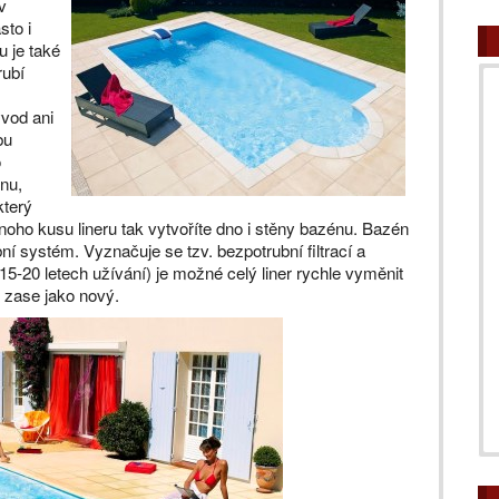
v
sto i
u je také
rubí
vod ani
bu
o
nu,
který
noho kusu lineru tak vytvoříte dno i stěny bazénu. Bazén
í systém. Vyznačuje se tzv. bezpotrubní filtrací a
 15-20 letech užívání) je možné celý liner rychle vyměnit
 zase jako nový.