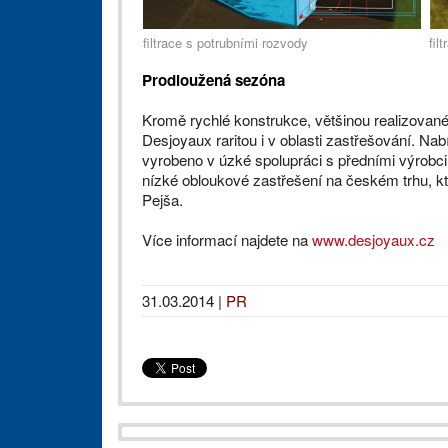
filtrace s potrubními rozvody
fil
Prodloužená sezóna
Kromě rychlé konstrukce, většinou realizované „
Desjoyaux raritou i v oblasti zastřešování. Nab
vyrobeno v úzké spolupráci s předními výrobci 
nízké obloukové zastřešení na českém trhu, kt
Pejša.
Více informací najdete na
www.desjoyaux.cz
31.03.2014
|
PR