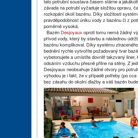
tato potrubní soustava časem stárne a jakákoli
závada na potrubí vyžaduje složitou opravu, ča
rozkopání okolí bazénu. Díky složitosti systém
pravděpodobnost úniku vody z bazénu či z pot
poměrně vysoká.
Bazén
Desjoyaux
oproti tomu nemá žádný vý
přívod vody, který by stavbu a následnou údrž
bazénu komplikoval. Díky systému ztracenéh
bednění rychle vytvoříte požadovaný tvar bazé
vybetonujete a umístíte dovnitř takzvaný liner, 
odsáním vzduchu přesně přilne na stěny. Z jed
Desjoyaux neobsahuje žádné otvory pro potrubn
výhodou je i fakt, že v případě potřeby (po cca
bez zásahu do okolní dlažby a váš bazén bude