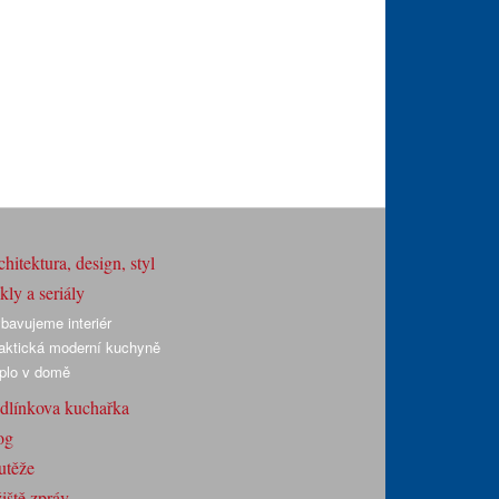
hitektura, design, styl
ly a seriály
bavujeme interiér
aktická moderní kuchyně
plo v domě
dlínkova kuchařka
og
utěže
iště zpráv