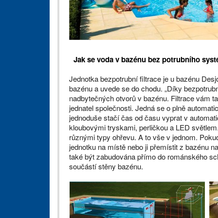
Jak se voda v bazénu bez potrubního systému
Jednotka bezpotrubní filtrace je u bazénu De
bazénu a uvede se do chodu. „Díky bezpotrubní
nadbytečných otvorů v bazénu. Filtrace vám tak 
jednatel společnosti. Jedná se o plně automatic
jednoduše stačí čas od času vyprat v automa
kloubovými tryskami, perličkou a LED světlem. 
různými typy ohřevu. A to vše v jednom. Pok
jednotku na místě nebo ji přemístit z bazénu n
také být zabudována přímo do románského schodi
součástí stěny bazénu.