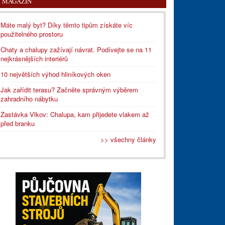
MAGAZÍN
Máte malý byt? Díky těmto tipům získáte víc
použitelného prostoru
Chaty a chalupy zažívají návrat. Podívejte se na 11
nejkrásnějších interiérů
10 největších výhod hliníkových oken
Jak zařídit terasu? Začněte správným výběrem
zahradního nábytku
Zastávka Vlkov: Chalupa, kam přijedete vlakem až
před branku
>> všechny články