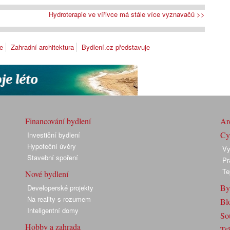
Hydroterapie ve vířivce má stále více vyznavačů >>
e
Zahradní architektura
Bydlení.cz představuje
Financování bydlení
Arc
Cyk
Investiční bydlení
Hypoteční úvěry
Vy
Stavební spoření
Pr
Te
Nové bydlení
By
Developerské projekty
Na reality s rozumem
Bl
Inteligentní domy
So
Hobby a zahrada
Trž