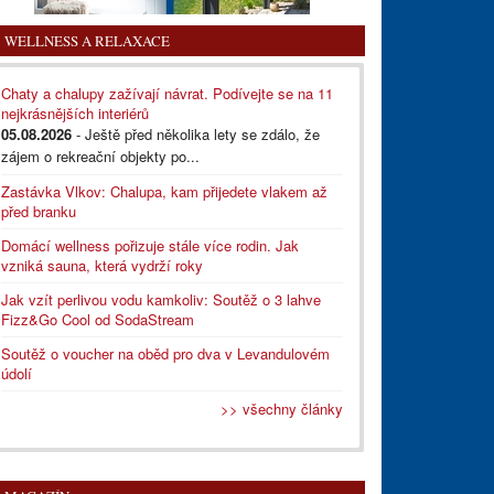
WELLNESS A RELAXACE
Chaty a chalupy zažívají návrat. Podívejte se na 11
nejkrásnějších interiérů
05.08.2026
- Ještě před několika lety se zdálo, že
zájem o rekreační objekty po...
Zastávka Vlkov: Chalupa, kam přijedete vlakem až
před branku
Domácí wellness pořizuje stále více rodin. Jak
vzniká sauna, která vydrží roky
Jak vzít perlivou vodu kamkoliv: Soutěž o 3 lahve
Fizz&Go Cool od SodaStream
Soutěž o voucher na oběd pro dva v Levandulovém
údolí
>> všechny články