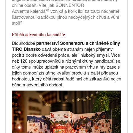
online obsah. Víte, jak SONNENTOR
®
Adventní kalendář
vzniká a kolik lidí za touto nádherně
ilustrovanou krabičkou plnou neobyčejných chutí a vůní
stojí?
Příběh adventního kalendáře
Dlouhodobé
partnerství Sonnentoru a chráněné dílny
TiRO Blansko
dává oběma stranám nejen příjemný
pocit z dobře odvedené práce, ale i hluboký smysl. Více
než 120 spolupracovníků s různými druhy handicapů se
díky tomu může uplatnit na pracovním trhu a my zase s
jejich pomocí získáme kvalitní produkt s další přidanou
hodnotou, který dělá radost řadě našich zákazníků nejen
během adventního období.