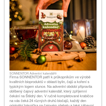
SONNENTOR Adventní kalendář®
Firma SONNENTOR patří k průkopníkům ve výrobě
kvalitních bioproduktů v oblasti bylin, čajů a koření s
typickým logem slunce. Na adventní období připravila
oblíbený čajový adventní kalendář, který zpříjemní
čekání na Štědrý den. V ručně kompletované krabičce
na vás čeká 24 různých druhů biočajů, každý den
originální básnička na čajovém přebalu a také zábavný