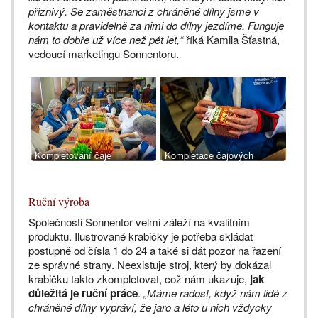
přiznivý. Se zaměstnanci z chráněné dílny jsme v
kontaktu a pravidelně za nimi do dílny jezdíme. Funguje
nám to dobře už více než pět let,“
říká Kamila Šťastná,
vedoucí marketingu Sonnentoru.
Kompletování čaje
Kompletace čajových
Sonnentor v chráněné dílně
adventních kalendářů
TiRO Blansko
Sonnentor
Ruční výroba
Společnosti Sonnentor velmi záleží na kvalitním
produktu. Ilustrované krabičky je potřeba skládat
postupně od čísla 1 do 24 a také si dát pozor na řazení
ze správné strany. Neexistuje stroj, který by dokázal
krabičku takto zkompletovat, což nám ukazuje,
jak
důležitá je ruční práce
.
„Máme radost, když nám lidé z
chráněné dílny vypráví, že jaro a léto u nich vždycky