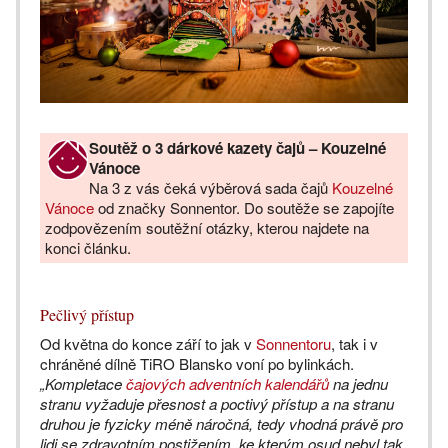
Soutěž o 3 dárkové kazety čajů – Kouzelné
Vánoce
Na 3 z vás čeká výběrová sada čajů
Kouzelné
Vánoce
od značky Sonnentor. Do soutěže se zapojíte
zodpovězením soutěžní otázky, kterou najdete na
konci článku.
Pečlivý přístup
Od května do konce září to jak v
Sonnentoru
, tak i v
chráněné dílně TiRO Blansko voní po bylinkách.
„Kompletace
čajových adventních kalendářů
na jednu
stranu vyžaduje přesnost a poctivý přístup a na stranu
druhou je fyzicky méně náročná, tedy vhodná právě pro
lidi se zdravotním postižením, ke kterým osud nebyl tak