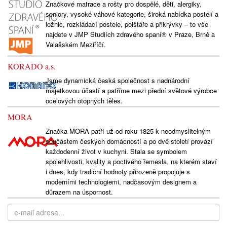
Značkové matrace a rošty pro dospělé, děti, alergiky,
seniory, vysoké váhové kategorie, široká nabídka postelí a
ložnic, rozkládací postele, polštáře a přikrývky – to vše
najdete v JMP Studiích zdravého spaní® v Praze, Brně a
Valašském Meziříčí.
KORADO a.s.
Jsme dynamická česká společnost s nadnárodní
majetkovou účastí a patříme mezi přední světové výrobce
ocelových otopných těles.
MORA
Značka MORA patří už od roku 1825 k neodmyslitelným
součástem českých domácností a po dvě století provází
každodenní život v kuchyni. Stala se symbolem
spolehlivosti, kvality a poctivého řemesla, na kterém staví
i dnes, kdy tradiční hodnoty přirozeně propojuje s
moderními technologiemi, nadčasovým designem a
důrazem na úspornost.