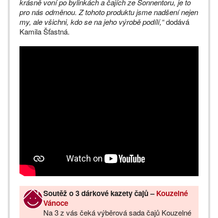
krásně voní po bylinkách a čajích ze Sonnentoru, je to
pro nás odměnou. Z tohoto produktu jsme nadšení nejen
my, ale všichni, kdo se na jeho výrobě podílí,“
dodává
Kamila Šťastná.
Soutěž o 3 dárkové kazety čajů –
Kouzelné
Vánoce
Na 3 z vás čeká výběrová sada čajů Kouzelné