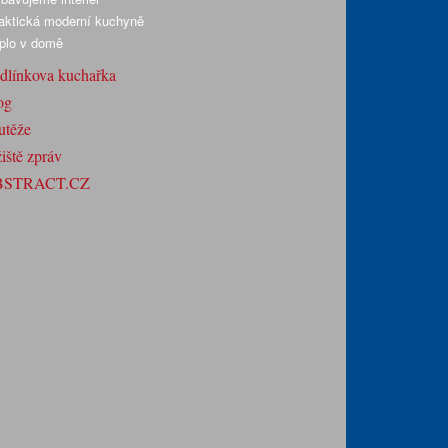
aktická moderní kuchyně
plo v domě
dlínkova kuchařka
og
utěže
iště zpráv
BSTRACT.CZ