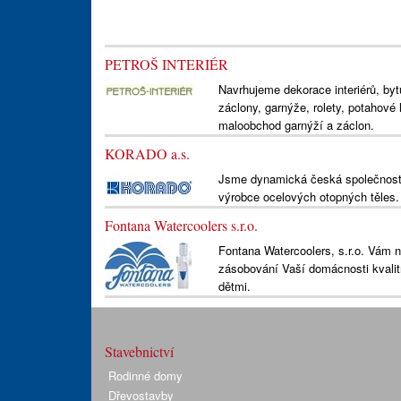
PETROŠ INTERIÉR
Navrhujeme dekorace interiérů, byt
záclony, garnýže, rolety, potahové
maloobchod garnýží a záclon.
KORADO a.s.
Jsme dynamická česká společnost 
výrobce ocelových otopných těles.
Fontana Watercoolers s.r.o.
Fontana Watercoolers, s.r.o. Vám 
zásobování Vaší domácnosti kvalitn
dětmi.
Stavebnictví
Rodinné domy
Dřevostavby