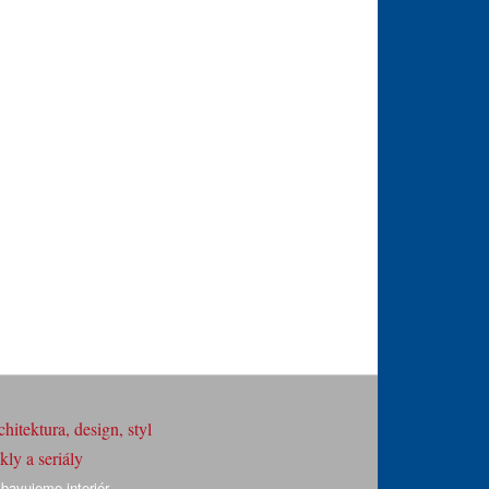
hitektura, design, styl
ly a seriály
bavujeme interiér