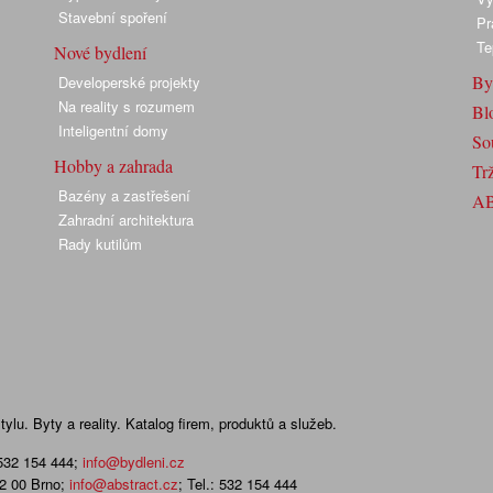
Stavební spoření
Pr
Te
Nové bydlení
By
Developerské projekty
Na reality s rozumem
Bl
Inteligentní domy
So
Hobby a zahrada
Trž
Bazény a zastřešení
A
Zahradní architektura
Rady kutilům
lu. Byty a reality. Katalog firem, produktů a služeb.
 532 154 444
;
info@bydleni.cz
02 00 Brno;
info@abstract.cz
; Tel.: 532 154 444