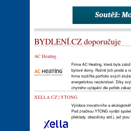
BYDLENÍ.CZ doporučuje
AC Heating
Firma AC Heating, která byla založ
bytové domy. Ročně jich prodá a n
firma rozšířila portfolio svých služ
energetickou nezávislost. Díky sv
chytrého vytápění dle potřeb záka
XELLA CZ | YTONG
Výrobce inovativního a ekologické
Pod značkou YTONG vyrábí společn
překlady, obezdívky atd.), jež jso