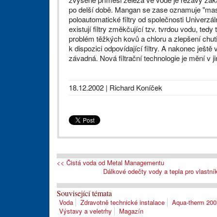
po delší době. Mangan se zase oznamuje "mas
poloautomatické filtry od společnosti Univerzál
existují filtry změkčující tzv. tvrdou vodu, te
problém těžkých kovů a chloru a zlepšení chuti 
k dispozici odpovídající filtry. A nakonec ješ
závadná. Nová filtrační technologie je mění v ji
18.12.2002
| Richard Koníček
<< Čistá voda od Metal Managementu
Dálkové odečty vody a tepla pro vlastn
Související témata
Voda
Zdravotně technické instalace
Aqua-therm 200
Výstavy a veletrhy
Magazín