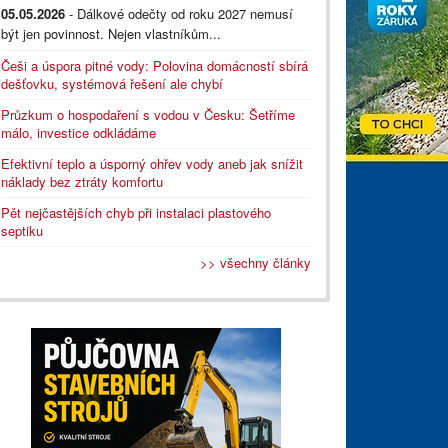
05.05.2026
- Dálkové odečty od roku 2027 nemusí
být jen povinnost. Nejen vlastníkům...
Češi a úspora pitné vody: Polovina domácností sbírá
dešťovku, systémová řešení ale chybí
Průzkum o hospodaření s vodou v Česku: Šetříme
málo, investice odkládáme
Efektivní teplo a úsporný ohřev vody aneb jak snížit
náklady bez ztráty komfortu
Pět nejčastějších chyb při instalaci plastového
septiku
>> všechny články