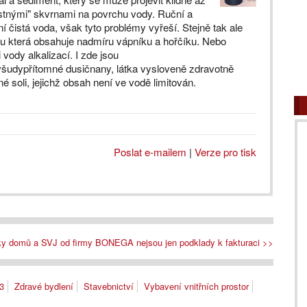
tnými" skvrnami na povrchu vody. Ruční a
ní čistá voda, však tyto problémy vyřeší. Stejně tak ale
dy tu která obsahuje nadmíru vápníku a hořčíku. Nebo
vody alkalizací. I zde jsou
tě všudypřítomné dusičnany, látka vysloveně zdravotně
né soli, jejichž obsah není ve vodě limitován.
Poslat e-mailem
|
Verze pro tisk
íky domů a SVJ od firmy BONEGA nejsou jen podklady k fakturaci >>
3
Zdravé bydlení
Stavebnictví
Vybavení vnitřních prostor