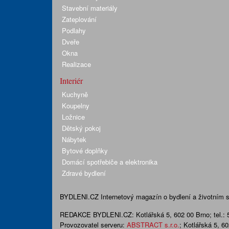
Stavební materiály
Zateplování
Podlahy
Dveře
Okna
Realizace
Interiér
Kuchyně
Koupelny
Ložnice
Dětský pokoj
Nábytek
Bytové doplňky
Domácí spotřebiče a elektronika
Zdravé bydlení
BYDLENI.CZ
Internetový magazín o bydlení a životním sty
REDAKCE BYDLENI.CZ:
Kotlářská 5, 602 00 Brno;
tel.:
Provozovatel serveru:
ABSTRACT s.r.o.
; Kotlářská 5, 6