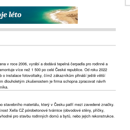
ena v roce 2006, vyrábí a dodává tepelná čerpadla pro rodinné a
amontuje více než 1 500 po celé České republice. Od roku 2022
eb o instalace fotovoltaiky, čímž zákazníkům přináší ještě větší
ým dlouholetým zkušenostem je firma schopna zpracovat návrh
zníka.
ho stavebního materiálu, který v Česku patří mezi zavedené značky.
ost Xella CZ pórobetonové tvárnice (obvodové stěny, příčky,
u vhodné pro stavbu rodinných domů a bytů, nebo jejich rekonstrukce.