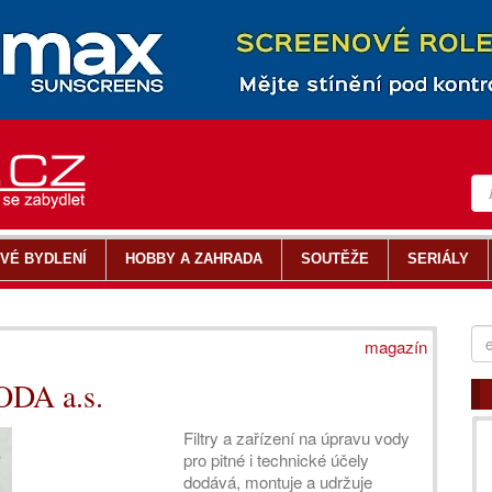
VÉ BYDLENÍ
HOBBY A ZAHRADA
SOUTĚŽE
SERIÁLY
magazín
DA a.s.
Filtry a zařízení na úpravu vody
pro pitné i technické účely
dodává, montuje a udržuje