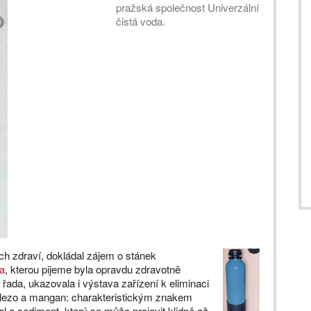
pražská společnost Univerzální
čistá voda.
ch zdraví, dokládal zájem o stánek
a
, kterou pijeme byla opravdu zdravotně
řada, ukazovala i výstava zařízení k eliminaci
elezo a mangan: charakteristickým znakem
l a sediment, který se může projevit klidně až