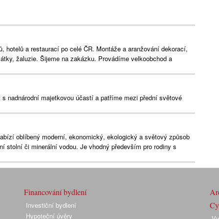
ů, hotelů a restaurací po celé ČR. Montáže a aranžování dekorací,
 látky, žaluzie. Šijeme na zakázku. Provádíme velkoobchod a
s nadnárodní majetkovou účastí a patříme mezi přední světové
nabízí oblíbený moderní, ekonomický, ekologický a světový způsob
í stolní či minerální vodou. Je vhodný především pro rodiny s
Financování bydlení
Arc
Cyk
Investiční bydlení
Hypoteční úvěry
Vy