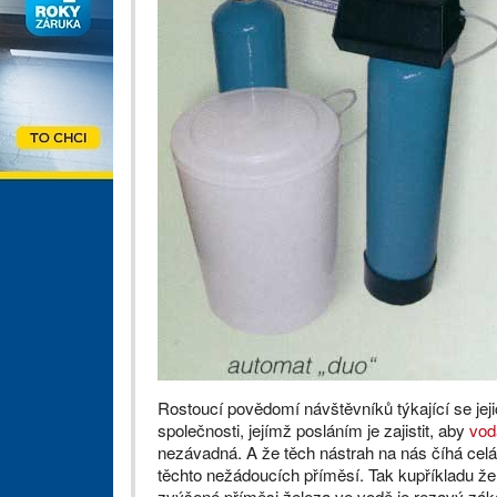
Rostoucí povědomí návštěvníků týkající se jeji
společnosti, jejímž posláním je zajistit, aby
vod
nezávadná. A že těch nástrah na nás číhá celá 
těchto nežádoucích příměsí. Tak kupříkladu ž
zvýšené příměsi železa ve vodě je rezavý záka