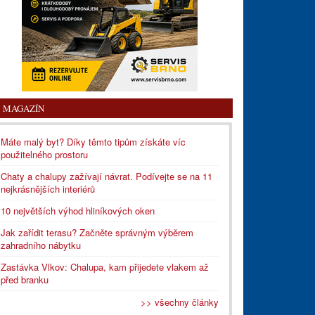
MAGAZÍN
Máte malý byt? Díky těmto tipům získáte víc
použitelného prostoru
Chaty a chalupy zažívají návrat. Podívejte se na 11
nejkrásnějších interiérů
10 největších výhod hliníkových oken
Jak zařídit terasu? Začněte správným výběrem
zahradního nábytku
Zastávka Vlkov: Chalupa, kam přijedete vlakem až
před branku
>> všechny články