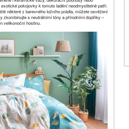
i exotické pokojovky k tomuto ladění neodmyslitelně patří.
eště některé z barevného ložního prádla, můžete osvěžení
vy zkombinujte s neutrálními tóny a přírodními doplňky –
n velikonoční hostinu.