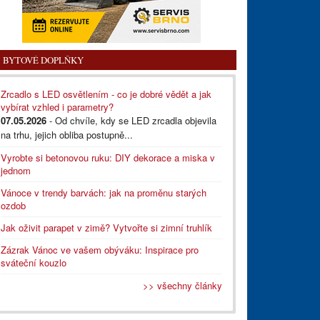
BYTOVÉ DOPLŇKY
Zrcadlo s LED osvětlením - co je dobré vědět a jak
vybírat vzhled i parametry?
07.05.2026
- Od chvíle, kdy se LED zrcadla objevila
na trhu, jejich obliba postupně...
Vyrobte si betonovou ruku: DIY dekorace a miska v
jednom
Vánoce v trendy barvách: jak na proměnu starých
ozdob
Jak oživit parapet v zimě? Vytvořte si zimní truhlík
Zázrak Vánoc ve vašem obýváku: Inspirace pro
sváteční kouzlo
>> všechny články