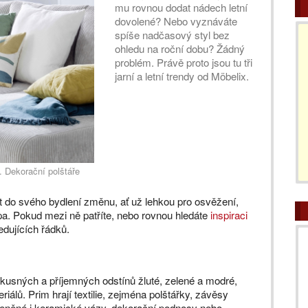
mu rovnou dodat nádech letní
dovolené? Nebo vyznáváte
spíše nadčasový styl bez
ohledu na roční dobu? Žádný
problém. Právě proto jsou tu tři
jarní a letní trendy od Möbelix.
 Dekorační polštáře
ést do svého bydlení změnu, ať už lehkou pro osvěžení,
apa. Pokud mezi ně patříte, nebo rovnou hledáte
inspiraci
edujících řádků.
vkusných a příjemných odstínů žluté, zelené a modré,
riálů. Prim hrají textilie, zejména polštářky, závěsy
kleněné i keramické vázy, dekorační podnosy nebo