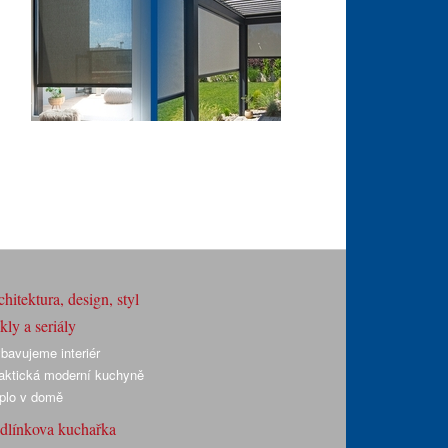
hitektura, design, styl
ly a seriály
bavujeme interiér
aktická moderní kuchyně
plo v domě
dlínkova kuchařka