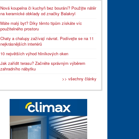
Nová koupelna či kuchyň bez bourání? Použijte nátěr
na keramické obklady od značky Balakryl
Máte malý byt? Díky těmto tipům získáte víc
použitelného prostoru
Chaty a chalupy zažívají návrat. Podívejte se na 11
nejkrásnějších interiérů
10 největších výhod hliníkových oken
Jak zařídit terasu? Začněte správným výběrem
zahradního nábytku
>> všechny články