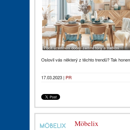
Pocit uzemnění dodají zemité tóny a tradiční
kamenina. Nádobí Sindri z kameniny, od 100 Kč/ks
Oslovil vás některý z těchto trendů? Tak honem
17.03.2023
|
PR
Möbelix