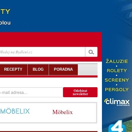
RECEPTY
BLOG
PORADNA
Odebírat
newsletter
Möbelix