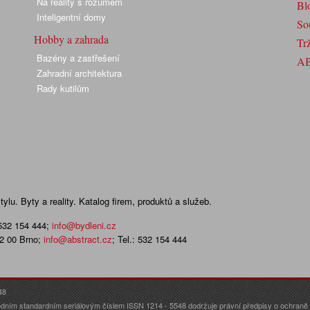
Na reality s rozumem
Bl
Inteligentní domy
So
Hobby a zahrada
Trž
Bazény a zastřešení
A
Zahradní architektura
Rady kutilům
lu. Byty a reality. Katalog firem, produktů a služeb.
 532 154 444
;
info@bydleni.cz
02 00 Brno;
info@abstract.cz
; Tel.: 532 154 444
48
dním standardním seriálovým číslem ISSN 1214 - 5548 dodržuje právní předpisy o ochraně o