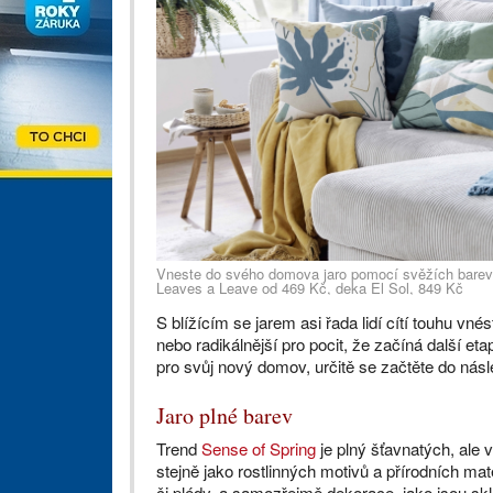
Vneste do svého domova jaro pomocí svěžích barev.
Leaves a Leave od 469 Kč, deka El Sol, 849 Kč
S blížícím se jarem asi řada lidí cítí touhu vn
nebo radikálnější pro pocit, že začíná další et
pro svůj nový domov, určitě se začtěte do násl
Jaro plné barev
Trend
Sense of Spring
je plný šťavnatých, ale 
stejně jako rostlinných motivů a přírodních mate
či plédy, a samozřejmě dekorace, jako jsou s