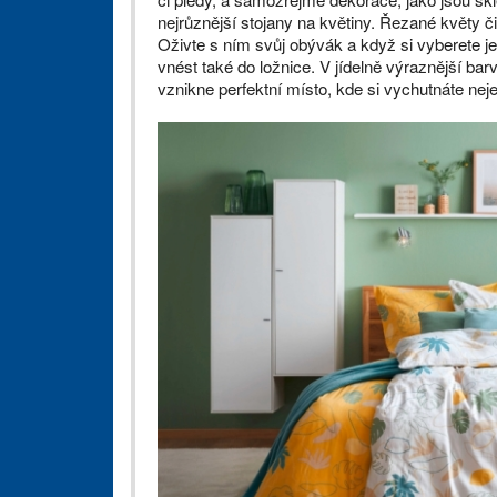
nejrůznější stojany na květiny. Řezané květy č
Oživte s ním svůj obývák a když si vyberete j
vnést také do ložnice. V jídelně výraznější bar
vznikne perfektní místo, kde si vychutnáte neje