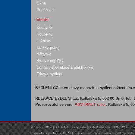
Okna
Realizace
Interiér
Kuchyně
Koupelny
Ložnice
Dětský pokoj
Nábytek
Bytové doplňky
Domácí spotřebiče a elektronika
Zdravé bydlení
BYDLENI.CZ
Internetový magazín o bydlení a životním sty
REDAKCE BYDLENI.CZ:
Kotlářská 5, 602 00 Brno;
tel.:
Provozovatel serveru:
ABSTRACT s.r.o.
; Kotlářská 5, 6
© 1999 - 2019 ABSTRACT, s.r.o. a dodavatelé obsahu. ISSN 1214 - 55
Internetový portál BYDLENÍ.CZ je zdrojem registrovaným pod mezináro