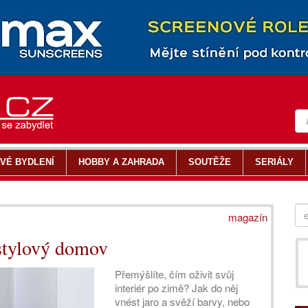
VÉ BYDLENÍ
HOBBY A ZAHRADA
SOUTĚŽE
SERIÁLY
magazín
o stylový domov
Přemýšlíte, čím oživit svůj
interiér po zimě? Jak do něj
vnést jaro a svěží barvy, nebo