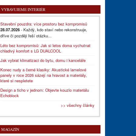
VYBAVUJEME INTERIÉR
Stavební pouzdra: více prostoru bez kompromisů
28.07.2026
- Každý, kdo staví nebo rekonstruuje,
dříve či později řeší otázku...
Léto bez kompromisů: Jak si letos doma vychutnat
chladivý komfort s LG DUALCOOL
Jak vybrat klimatizaci do bytu, domu i kanceláře
Konec nudy a černé klasiky: Akustické lamelové
panely v roce 2026 sázejí na hravost a materiály,
které si nespletete
Design a ticho v jednom: Objevte kouzlo materiálu
Echoblock
>> všechny články
MAGAZÍN