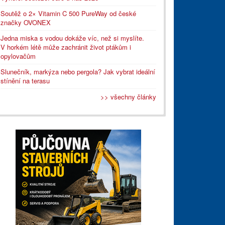
Soutěž o 2× Vitamin C 500 PureWay od české
značky OVONEX
Jedna miska s vodou dokáže víc, než si myslíte.
V horkém létě může zachránit život ptákům i
opylovačům
Slunečník, markýza nebo pergola? Jak vybrat ideální
stínění na terasu
>> všechny články