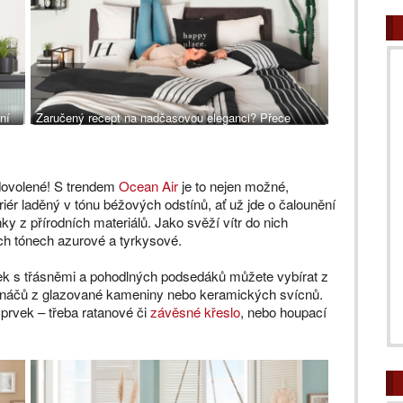
ní
Zaručený recept na nadčasovou eleganci? Přece
jedinečná černobílá a pruhy! Povlečení Stripes, 549 Kč
 dovolené! S trendem
Ocean Air
je to nejen možné,
iér laděný v tónu béžových odstínů, ať už jde o čalounění
y z přírodních materiálů. Jako svěží vítr do nich
ích tónech azurové a tyrkysové.
ek s třásněmi a pohodlných podsedáků můžete vybírat z
ináčů z glazované kameniny nebo keramických svícnů.
prvek – třeba ratanové či
závěsné křeslo
, nebo houpací