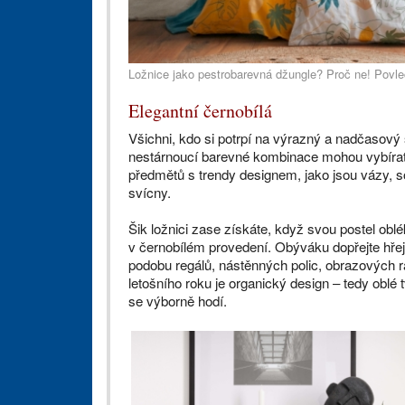
Ložnice jako pestrobarevná džungle? Proč ne! Povle
Elegantní černobílá
Všichni, kdo si potrpí na výrazný a nadčasový st
nestárnoucí barevné kombinace mohou vybíra
předmětů s trendy designem, jako jsou vázy, 
svícny.
Šik ložnici zase získáte, když svou postel obl
v černobílém provedení. Obýváku dopřejte hřej
podobu regálů, nástěnných polic, obrazových
letošního roku je organický design – tedy oblé 
se výborně hodí.