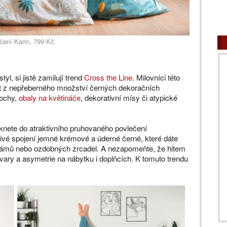
čení Karin, 799 Kč
yl, si jistě zamilují trend
Cross the Line
. Milovníci této
t z nepřeberného množství černých dekoračních
sochy,
obaly na květináče
, dekorativní mísy či atypické
éknete do atraktivního pruhovaného povlečení
ivé spojení jemné krémové a úderné černé, které dáte
 rámů nebo ozdobných zrcadel. A nezapomeňte, že hitem
tvary a asymetrie na nábytku i doplňcích. K tomuto trendu