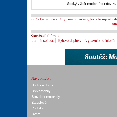
Široký výběr moderního nábytku 
<< Odborníci radí: Když novou terasu, tak z kompozitní
Atr
Související témata
Jarní inspirace
Bytové doplňky
Vybavujeme interiér
Stavebnictví
Rodinné domy
Dřevostavby
Stavební materiály
Zateplování
Podlahy
Dveře