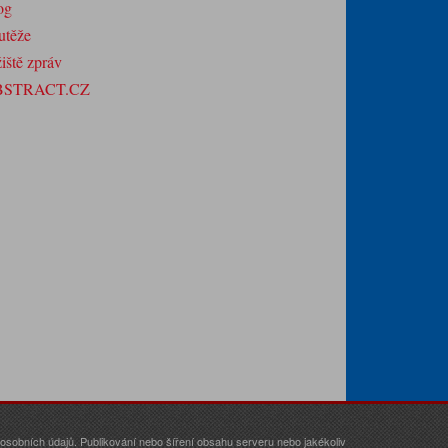
og
utěže
iště zpráv
BSTRACT.CZ
sobních údajů. Publikování nebo šíření obsahu serveru nebo jakékoliv