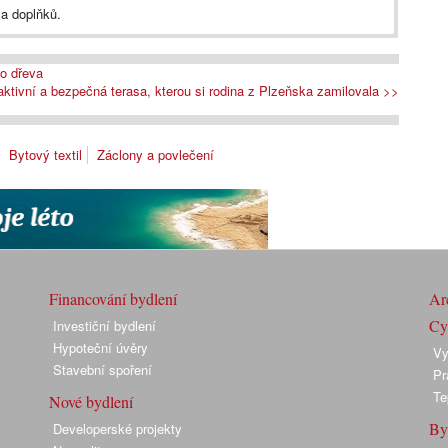
a doplňků.
ho dřeva
aktivní a bezpečná terasa, kterou si rodina z Plzeňska zamilovala >>
Bytový textil
Záclony a povlečení
Financování bydlení
Arc
Cyk
Investiční bydlení
Hypoteční úvěry
Vy
Stavební spoření
Pr
Te
Nové bydlení
By
Developerské projekty