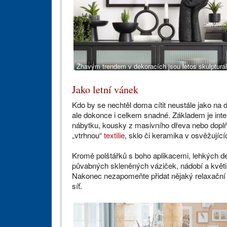
Žhavým trendem v dekoracích jsou letos skulpturál
vázy a svícny. Stojan na svíčku Valongo, 229 Kč
Jako letní vánek
Kdo by se nechtěl doma cítit neustále jako na
ale dokonce i celkem snadné. Základem je inter
nábytku, kousky z masivního dřeva nebo doplňk
„vtrhnou“
textilie
, sklo či keramika v osvěžujíc
Kromě polštářků s boho aplikacemi, lehkých d
půvabných skleněných váziček, nádobí a květ
Nakonec nezapomeňte přidat nějaký relaxační 
síť.