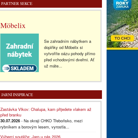
PARTNER SEKCE
Möbelix
Se zahradním nábytkem a
doplňky od Möbelix si
vytvoříte oázu pohody přímo
před vchodovými dveřmi. Ať
už máte...
JARNÍ INSPIRACE
Zastávka Vlkov: Chalupa, kam přijedete vlakem až
před branku
30.07.2026
- Na okraji CHKO Třeboňsko, mezi
rybníkem a borovým lesem, vyrostla...
Výherci soutěže: Jaro u nás 2026