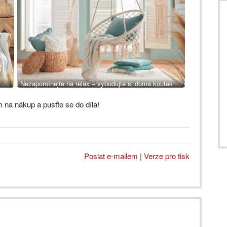
Nezapomínejte na relax – vybudujte si doma koutek
určený výhradně k lenošení. Závěsné křeslo Valencia,
 na nákup a pusťte se do díla!
1199 Kč
Poslat e-mailem
|
Verze pro tisk