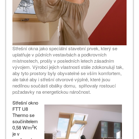
Střešní okna jako speciální stavební prvek, který se
uplatňuje v půdních vestavbách a podkrovních
místnostech, prošly v posledních letech zásadním
vývojem. Výrobci jejich vlastnosti stále zdokonulují tak,
aby tyto prostory byly obyvatelné se vším komfortem,
ale také aby i střešní otvorové výplně, které jsou
nedílnou součásti obálky domu, splňovaly rostoucí
požadavky na energetickou náročnost.
Střešní okno
FTT U8
Thermo se
součinitelem
2
0,58 W/m
K
je v