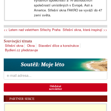
výrobních společností a 14 distribučních
společností umístěných v Evropě, Asii a
Americe. Střešní okna FAKRO se vyváží do 47
zemí světa.
<< Letem nad veletrhem Střechy Praha
Střešní okna, která inspirují >>
Související témata
Střešní okna
Okna
Stavební dílce a konstrukce
Bydlení.cz představuje
Odebírat
newsletter
PARTNER SEKCE