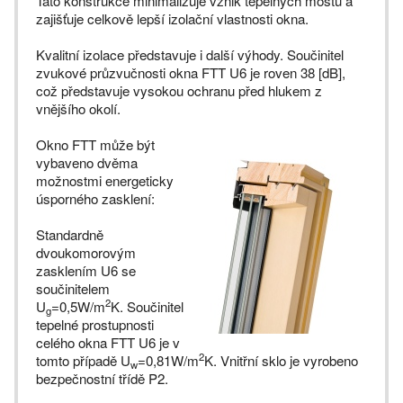
Tato konstrukce minimalizuje vznik tepelných mostů a
zajišťuje celkově lepší izolační vlastnosti okna.
Kvalitní izolace představuje i další výhody. Součinitel
zvukové průzvučnosti okna FTT U6 je roven 38 [dB],
což představuje vysokou ochranu před hlukem z
vnějšího okolí.
Okno FTT může být
vybaveno dvěma
možnostmi energeticky
úsporného zasklení:
Standardně
dvoukomorovým
zasklením U6 se
součinitelem
2
U
=0,5W/m
K. Součinitel
g
tepelné prostupnosti
celého okna FTT U6 je v
2
tomto případě U
=0,81W/m
K. Vnitřní sklo je vyrobeno
w
bezpečnostní třídě P2.