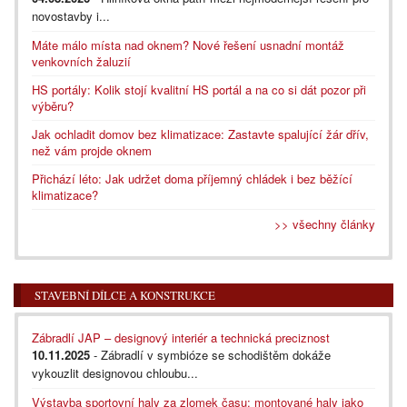
novostavby i...
Máte málo místa nad oknem? Nové řešení usnadní montáž
venkovních žaluzií
HS portály: Kolik stojí kvalitní HS portál a na co si dát pozor při
výběru?
Jak ochladit domov bez klimatizace: Zastavte spalující žár dřív,
než vám projde oknem
Přichází léto: Jak udržet doma příjemný chládek i bez běžící
klimatizace?
>> všechny články
STAVEBNÍ DÍLCE A KONSTRUKCE
Zábradlí JAP – designový interiér a technická preciznost
10.11.2025
- Zábradlí v symbióze se schodištěm dokáže
vykouzlit designovou chloubu...
Výstavba sportovní haly za zlomek času: montované haly jako