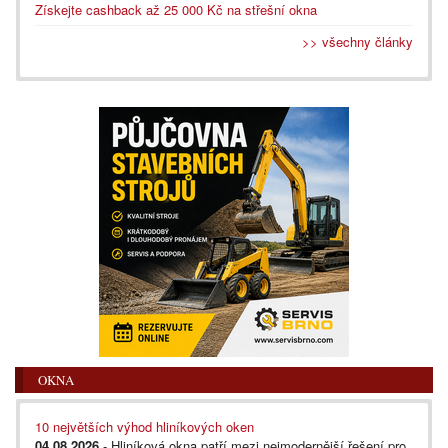
Získejte cashback až 25 000 Kč na střešní okna
>> všechny články
OKNA
10 největších výhod hliníkových oken
04.08.2026
- Hliníková okna patří mezi nejmodernější řešení pro