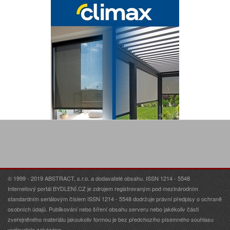
© 1999 - 2019 ABSTRACT, s.r.o. a dodavatelé obsahu. ISSN 1214 - 5548
Internetový portál BYDLENÍ.CZ je zdrojem registrovaným pod mezinárodním
standardním seriálovým číslem ISSN 1214 - 5548 dodržuje právní předpisy o ochraně
osobních údajů. Publikování nebo šíření obsahu serveru nebo jakékoliv části
zveřejněného materiálu jakoukoliv formou je bez předchozího písemného souhlasu
vydavatele zakázáno.