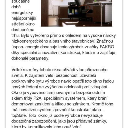
současné
době
energeticky
nejúspornější
střešní okno
dostupné na
trhu. Bylo vytvořeno přímo s ohledem na vysoké nároky
nízkoenergetického a pasivního stavebnictví. Značnou
úsporu energie dosahuje tento výrobek značky FAKRO
díky speciální a inovativní konstrukci, která mu zajišťuje
dokonalé parametry.
Velké rozměry tohoto okna přivádí více přirozeného
světla. K zajištění větší bezpečnosti uživatelů
podkrovního bytu výrobce navíc opatřil toto okno řadou
nových řešení se zvýšenou odolností proti vloupání.
Okno je vybaveno laminovaným a bezpečnostním
sklem třídy P2A, speciálním systémem, který brání
demontovat zasklení a klikou se zámkem. Kromě toho
má inovativní systém zpevnění konstrukcí okna -
topSafe. Toto okno již podle výrobce nevyžaduje
dodatečná zabezpečení, jako jsou přídavné zámky,
které by komplikovaly jeho používání.