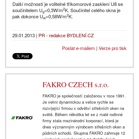
Další možností je volitelné tříkomorové zasklení U8 se
2
součinitelem U
=0,3W/m
K. Součinitel celého okna je
g
2
pak dokonce U
=0,58W/m
K.
w
29.01.2013
|
PR - redakce BYDLENÍ.CZ
Poslat e-mailem
|
Verze pro tisk
FAKRO CZECH s.r.o.
FAKRO je společností založenou v roce 1991.
Je velmi dynamickou a velice rychle se
rozvíjející firmou v odvětví střešních oken na
světě. Během několika let se z malé rodinné
firmy stala mezinárodní korporací, která je
dnes významným výrobcem střešních oken a
půdních schodů. Skupina FAKRO zahrnuje 12