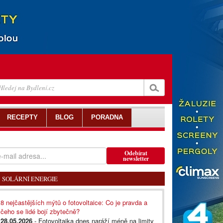
RECEPTY
BLOG
PORADNA
Odebírat
newsletter
SOLÁRNÍ ENERGIE
8 nejčastějších mýtů o fotovoltaice: Co je pravda a
čeho se lidé bojí zbytečně?
28.05.2026
- Fotovoltaika dnes naráží méně na limity