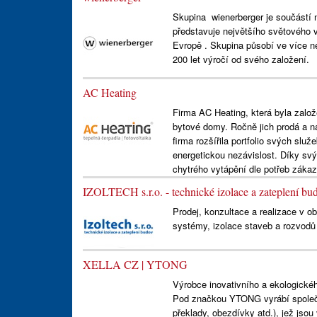
Skupina wienerberger je součástí 
představuje největšího světového v
Evropě . Skupina působí ve více n
200 let výročí od svého založení.
AC Heating
Firma AC Heating, která byla založ
bytové domy. Ročně jich prodá a n
firma rozšířila portfolio svých služ
energetickou nezávislost. Díky sv
chytrého vytápění dle potřeb záka
IZOLTECH s.r.o. - technické izolace a zateplení bu
Prodej, konzultace a realizace v o
systémy, izolace staveb a rozvodů t
XELLA CZ | YTONG
Výrobce inovativního a ekologické
Pod značkou YTONG vyrábí společn
překlady, obezdívky atd.), jež jso