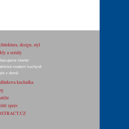
hitektura, design, styl
ly a seriály
bavujeme interiér
aktická moderní kuchyně
plo v domě
dlínkova kuchařka
og
utěže
iště zpráv
BSTRACT.CZ