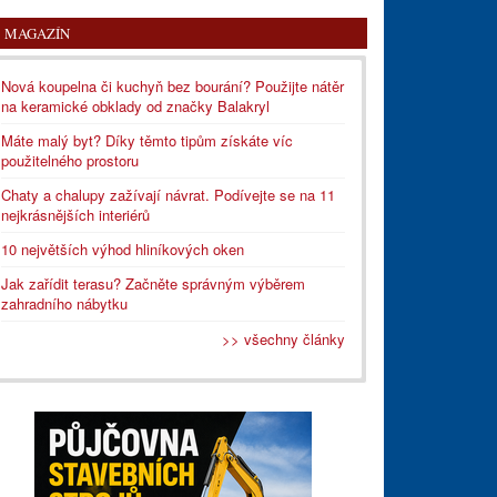
MAGAZÍN
Nová koupelna či kuchyň bez bourání? Použijte nátěr
na keramické obklady od značky Balakryl
Máte malý byt? Díky těmto tipům získáte víc
použitelného prostoru
Chaty a chalupy zažívají návrat. Podívejte se na 11
nejkrásnějších interiérů
10 největších výhod hliníkových oken
Jak zařídit terasu? Začněte správným výběrem
zahradního nábytku
>> všechny články