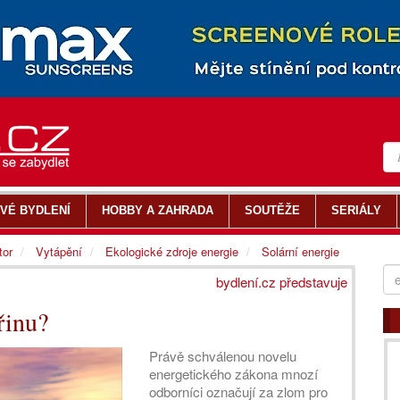
VÉ BYDLENÍ
HOBBY A ZAHRADA
SOUTĚŽE
SERIÁLY
tor
Vytápění
Ekologické zdroje energie
Solární energie
bydlení.cz představuje
řinu?
Právě schválenou novelu
energetického zákona mnozí
odborníci označují za zlom pro