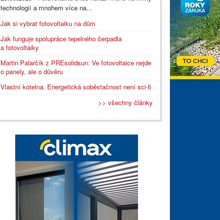
technologií a mnohem více na...
Jak si vybrat fotovoltaiku na dům
Jak funguje spolupráce tepelného čerpadla
a fotovoltaiky
Martin Palarčík z PREsolidsun: Ve fotovoltaice nejde
o panely, ale o důvěru
Vlastní kotelna. Energetická soběstačnost není sci-fi
>> všechny články