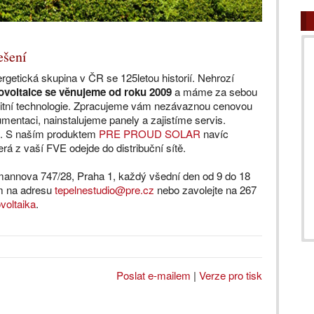
ešení
ergetická skupina v ČR se 125letou historií. Nehrozí
voltaice se věnujeme od roku 2009
a máme za sebou
alitní technologie. Zpracujeme vám nezávaznou cenovou
entaci, nainstalujeme panely a zajistíme servis.
k. S naším produktem
PRE PROUD SOLAR
navíc
á z vaší FVE odejde do distribuční sítě.
annova 747/28, Praha 1, každý všední den od 9 do 18
ám na adresu
tepelnestudio@pre.cz
nebo zavolejte na 267
ovoltaika
.
Poslat e-mailem
|
Verze pro tisk