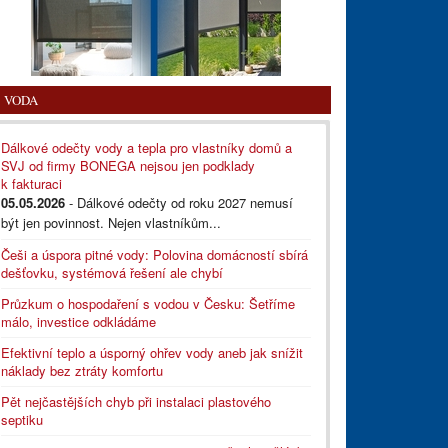
VODA
Dálkové odečty vody a tepla pro vlastníky domů a
SVJ od firmy BONEGA nejsou jen podklady
k fakturaci
05.05.2026
- Dálkové odečty od roku 2027 nemusí
být jen povinnost. Nejen vlastníkům...
Češi a úspora pitné vody: Polovina domácností sbírá
dešťovku, systémová řešení ale chybí
Průzkum o hospodaření s vodou v Česku: Šetříme
málo, investice odkládáme
Efektivní teplo a úsporný ohřev vody aneb jak snížit
náklady bez ztráty komfortu
Pět nejčastějších chyb při instalaci plastového
septiku