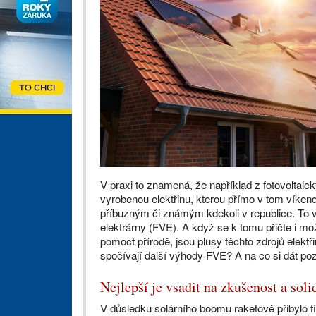
V praxi to znamená, že například z fotovoltai
vyrobenou elektřinu, kterou přímo v tom víken
příbuzným či známým kdekoli v republice. To v
elektrárny (FVE). A když se k tomu přičte i možn
pomoct přírodě, jsou plusy těchto zdrojů elekt
spočívají další výhody FVE? A na co si dát po
Nejlepší je vsadit na zkušenost a soli
V důsledku solárního boomu raketově přibylo f