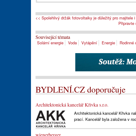
<< Spolehlivý držák fotovoltaiky je důležitý pro majitele i
Připravte
Související témata
Solární energie
Voda
Vytápění
Energie
Rodinné
BYDLENÍ.CZ doporučuje
Architektonická kancelář Křivka s.r.o.
Architektonická kancelář Křivka na
prací. Kancelář byla založena v ro
wienerberger