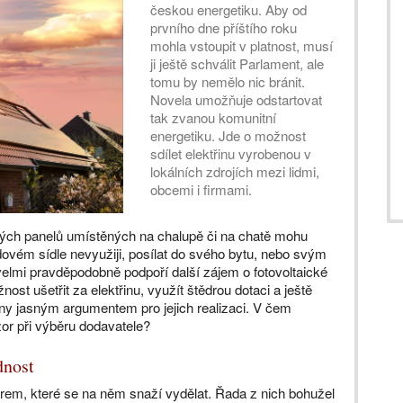
českou energetiku. Aby od
prvního dne příštího roku
mohla vstoupit v platnost, musí
ji ještě schválit Parlament, ale
tomu by nemělo nic bránit.
Novela umožňuje odstartovat
tak zvanou komunitní
energetiku. Jde o možnost
sdílet elektřinu vyrobenou v
lokálních zdrojích mezi lidmi,
obcemi i firmami.
ckých panelů umístěných na chalupě či na chatě mohu
dovém sídle nevyužiji, posílat do svého bytu, nebo svým
elmi pravděpodobně podpoří další zájem o fotovoltaické
ost ušetřit za elektřinu, využít štědrou dotaci a ještě
řiny jasným argumentem pro jejich realizaci. V čem
zor při výběru dodavatele?
dnost
irem, které se na něm snaží vydělat. Řada z nich bohužel