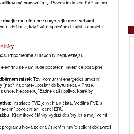
alifikované pracovní síly. Proces instalace FVE se pak
e dívejte na reference a vybírejte mezi většími,
ebou. Ideální je, když vám společnost zajistí kompletní
ogicky
ada. Připomeňme si aspoň ty nejdůležitější.
elektřinu se vám bude počáteční investice postupně
odběrném místě:
Tzv. komunitní energetika umožní
 (např. na chatě) „poslat“ do bytu třeba v Praze.
slunce. Nepotřebují žádné další palivo, které by
ativa:
Instalace FVE je rychlá a čistá. Většina FVE s
avební povolení ani licenci ERÚ.
držbu:
Křemíkové články vydrží desítky let a mají velmi
z programu Nová zelená úsporám navíc solidní dodavatel