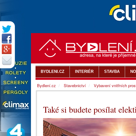
BYDLENI.CZ
INTERIÉR
STAVBA
NO
Bydlení.cz
Stavebnictví
Vybavení vnitřních pros
Také si budete posílat elekt