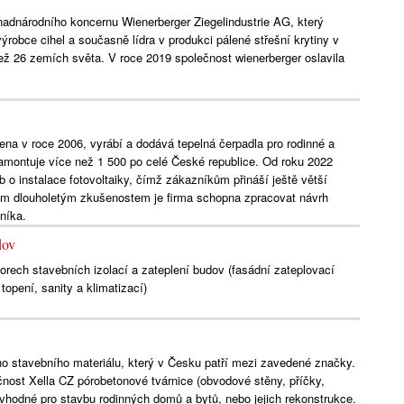
nadnárodního koncernu Wienerberger Ziegelindustrie AG, který
ýrobce cihel a současně lídra v produkci pálené střešní krytiny v
ež 26 zemích světa. V roce 2019 společnost wienerberger oslavila
ena v roce 2006, vyrábí a dodává tepelná čerpadla pro rodinné a
amontuje více než 1 500 po celé České republice. Od roku 2022
eb o instalace fotovoltaiky, čímž zákazníkům přináší ještě větší
ým dlouholetým zkušenostem je firma schopna zpracovat návrh
zníka.
dov
borech stavebních izolací a zateplení budov (fasádní zateplovací
opení, sanity a klimatizací)
ho stavebního materiálu, který v Česku patří mezi zavedené značky.
ost Xella CZ pórobetonové tvárnice (obvodové stěny, příčky,
u vhodné pro stavbu rodinných domů a bytů, nebo jejich rekonstrukce.