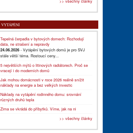
>> všechny články
VYTÁPĚNÍ
Tepelná čerpadla v bytových domech: Rozhodují
data, ne strašení a nepravdy
24.06.2026
- Vytápění bytových domů je pro SVJ
stále větší téma. Rostoucí ceny...
5 největších mýtů o litinových radiátorech. Proč se
vracejí i do moderních domů
Jak mohou domácnosti v roce 2026 reálně snížit
náklady na energie a bez velkých investic
Náklady na vytápění rodinného domu: srovnání
různých druhů tepla
Zima se vkrádá do příbytků. Víme, jak na ni
>> všechny články