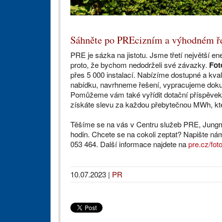
Sáhněte po PREcizním a výhodném ř
PRE je sázka na jistotu. Jsme třetí největší en
proto, že bychom nedodrželi své závazky.
Foto
přes 5 000 instalací. Nabízíme dostupné a kv
nabídku, navrhneme řešení, vypracujeme dokum
Pomůžeme vám také vyřídit dotační příspěve
získáte slevu za každou přebytečnou MWh, kter
Těšíme se na vás v Centru služeb PRE, Jungm
hodin. Chcete se na cokoli zeptat? Napište n
053 464. Další informace najdete na
pre.cz/fot
10.07.2023
|
PR