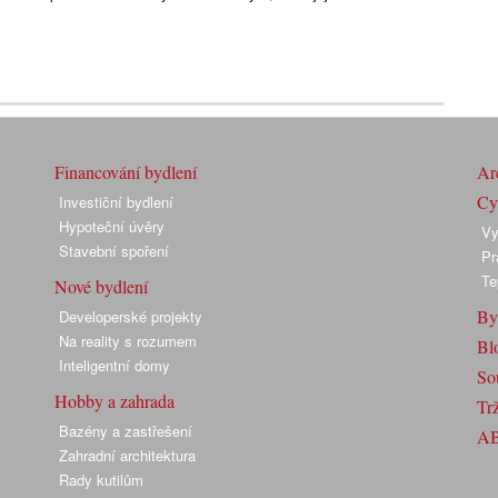
Financování bydlení
Arc
Cyk
Investiční bydlení
Hypoteční úvěry
Vy
Stavební spoření
Pr
Te
Nové bydlení
By
Developerské projekty
Na reality s rozumem
Bl
Inteligentní domy
So
Hobby a zahrada
Trž
Bazény a zastřešení
A
Zahradní architektura
Rady kutilům