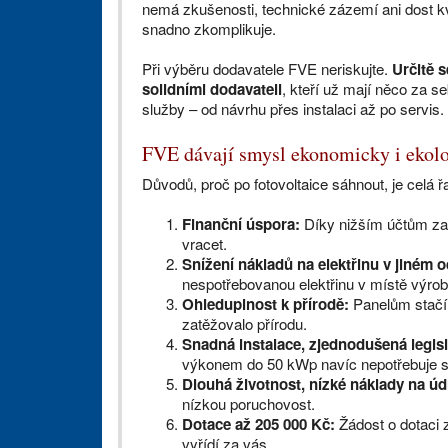
nemá zkušenosti, technické zázemí ani dost kv
snadno zkomplikuje.
Při výběru dodavatele FVE neriskujte.
Určitě s
solidními dodavateli
, kteří už mají něco za s
služby – od návrhu přes instalaci až po servis.
FVE dávají smysl ekonomicky i ekol
Důvodů, proč po fotovoltaice sáhnout, je celá ř
Finanční úspora:
Díky nižším účtům za 
vracet.
Snížení nákladů na elektřinu v jiném 
nespotřebovanou elektřinu v místě výroby
Ohleduplnost k přírodě:
Panelům stačí 
zatěžovalo přírodu.
Snadná instalace, zjednodušená legisl
výkonem do 50 kWp navíc nepotřebuje st
Dlouhá životnost, nízké náklady na ú
nízkou poruchovost.
Dotace až 205 000 Kč:
Žádost o dotaci 
vyřídí za vás.