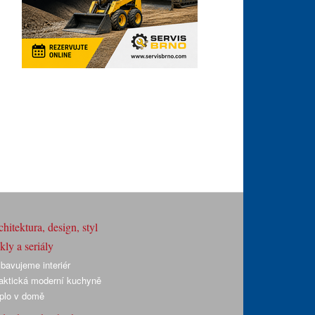
hitektura, design, styl
ly a seriály
bavujeme interiér
aktická moderní kuchyně
plo v domě