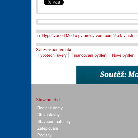
<< Hypoúvěr od Modré pyramidy vám pomůže k vlastním
Související témata
Hypoteční úvěry
Financování bydlení
Nové bydlení
Stavebnictví
Rodinné domy
Dřevostavby
Stavební materiály
Zateplování
Podlahy