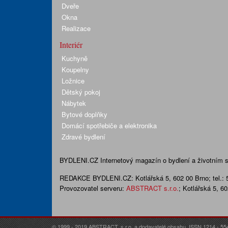
Dveře
Okna
Realizace
Interiér
Kuchyně
Koupelny
Ložnice
Dětský pokoj
Nábytek
Bytové doplňky
Domácí spotřebiče a elektronika
Zdravé bydlení
BYDLENI.CZ
Internetový magazín o bydlení a životním sty
REDAKCE BYDLENI.CZ:
Kotlářská 5, 602 00 Brno;
tel.:
Provozovatel serveru:
ABSTRACT s.r.o.
; Kotlářská 5, 6
© 1999 - 2019 ABSTRACT, s.r.o. a dodavatelé obsahu. ISSN 1214 - 55