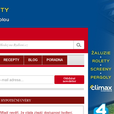
RECEPTY
BLOG
PORADNA
Odebírat
newsletter
HYPOTEČNÍ ÚVĚRY
Mladí nevěří, že vláda zlepší dostupnost bydlení.