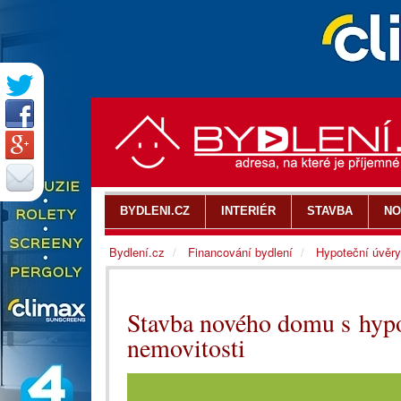
BYDLENI.CZ
INTERIÉR
STAVBA
NO
Bydlení.cz
Financování bydlení
Hypoteční úvěry
Stavba nového domu s hypot
nemovitosti