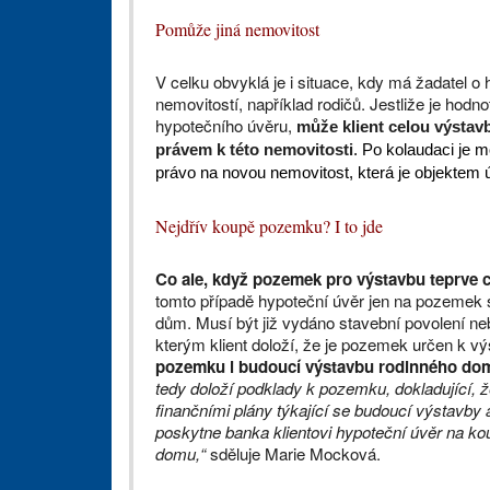
Pomůže jiná nemovitost
V celku obvyklá je i situace, kdy má žadatel o
nemovitostí, například rodičů. Jestliže je hodn
hypotečního úvěru,
může klient celou výstav
právem k této nemovitosti
. Po kolaudaci je 
právo na novou nemovitost, která je objektem 
Nejdřív koupě pozemku? I to jde
Co ale, když pozemek pro výstavbu teprve 
tomto případě hypoteční úvěr jen na pozemek s
dům. Musí být již vydáno stavební povolení ne
kterým klient doloží, že je pozemek určen k v
pozemku i budoucí výstavbu rodinného dom
tedy doloží podklady k pozemku, dokladující, 
finančními plány týkající se budoucí výstavby a
poskytne banka klientovi hypoteční úvěr na k
domu,“
sděluje Marie Mocková.