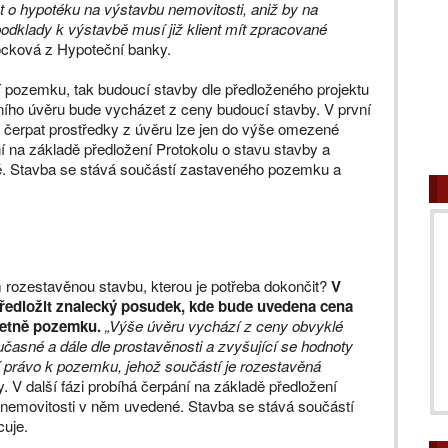
t o hypotéku na výstavbu nemovitosti, aniž by na
dklady k výstavbě musí již klient mít zpracované
ocková z Hypoteční banky.
 pozemku, tak budoucí stavby dle předloženého projektu
ího úvěru bude vycházet z ceny budoucí stavby. V první
a čerpat prostředky z úvěru lze jen do výše omezené
í na základě předložení Protokolu o stavu stavby a
. Stavba se stává součástí zastaveného pozemku a
 rozestavěnou stavbu, kterou je potřeba dokončit?
V
předložit znalecký posudek, kde bude uvedena cena
četně pozemku.
„Výše úvěru vychází z ceny obvyklé
učasné a dále dle prostavěnosti a zvyšující se hodnoty
ní právo k pozemku, jehož součástí je rozestavěná
. V další fázi probíhá čerpání na základě předložení
 nemovitosti v něm uvedené. Stavba se stává součástí
uje.