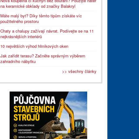
Nová koupelna či kuchyň bez bourání? Použijte nátěr
na keramické obklady od značky Balakryl
Máte malý byt? Díky těmto tipům získáte víc
použitelného prostoru
Chaty a chalupy zažívají návrat. Podívejte se na 11
nejkrásnějších interiérů
10 největších výhod hliníkových oken
Jak zařídit terasu? Začněte správným výběrem
zahradního nábytku
>> všechny články