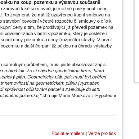
ypotéku na koupi pozemku a výstavbu současně
.
a zároveň také ke stavbě, je možné poskytnout jeden
ti. To znamená, že má již uzavřenou kupní smlouvu na
 stavební povolení včetně rozpočtu či smlouvy o dílo k
kupní ceny s tím, že prodávající již převedl pozemek na
ní povolení žádá vlastník pozemku, který je posléze i
kupní ceny pozemku a ceny (rozpočtu) stavby. V první
na pozemku a další čerpání již půjdou na úhradu výstavby
jím samotným průběhem, musí ještě absolvovat zápis
o probíhá tak, že si objedná geodetickou firmu, která
etrický plán. Geometrický plán pak musí být ověřen
 nemovitostí na geometrickém plánu (vyznačen
í správnost očíslování parcel a zaeviduje do listu
říslušného pozemku,“
shrnuje Marie Mocková z Hypoteční
Poslat e-mailem
|
Verze pro tisk