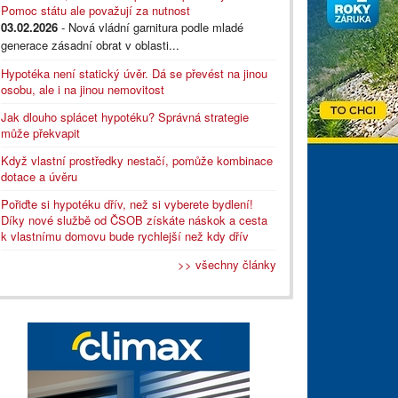
Pomoc státu ale považují za nutnost
03.02.2026
- Nová vládní garnitura podle mladé
generace zásadní obrat v oblasti...
Hypotéka není statický úvěr. Dá se převést na jinou
osobu, ale i na jinou nemovitost
Jak dlouho splácet hypotéku? Správná strategie
může překvapit
Když vlastní prostředky nestačí, pomůže kombinace
dotace a úvěru
Pořiďte si hypotéku dřív, než si vyberete bydlení!
Díky nové službě od ČSOB získáte náskok a cesta
k vlastnímu domovu bude rychlejší než kdy dřív
>> všechny články