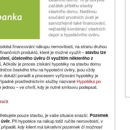
začátek příběhu stavby
vlastního domu. Nedílnou
součástí prvotních úvah je
samozřejmě také financování,
nejčastěji kombinací vlastních
úspor a hypotečního úvěru.
odobá financování nákupu nemovitosti, na stranu druhou
finančních produktů, které je možné využít –
stavbu lze
ření, účelového úvěru či využitím některého z
.
Ačkoliv je proces získání hypotéky na stavbu domu
edničce českého trhu na hypoteční úvěry, jsou vždy
ům dokáží poradit a procesem vyřizování hypotéky je
řípadně prostřednictvím služby nazvané
Hypotéka po
 jednou – ve chvíli, kdy je nutné smlouvu podepsat.
ručit
řebujete pouze stavbu, je vaše situace snazší.
Pozemek
 úvěr.
Při hypotéce na nákup totiž ručíte nemovitostí, v
 případě, kdy klient má lukrativní pozemek či možnost