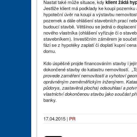
Nastat také může situace, kdy
klient žádá h
Jestliže klient má podklady ke koupi pozemku 
hypoteční úvěr na koupi a výstavbu nemovitos
pozemek a dále ohlášení stavebních prací nebo
budoucí stavbě. Většinou se jedná o doplacení 
nového vlastníka (ohlášení vyřizuje či o staveb
stavebníkem). Investičním záměrem je součet 
fázi se z hypotéky zaplatí či doplatí kupní ce
domu.
Kdo úspěšně projde financováním stavby i je
dokončené stavby do katastru nemovitostí.
„T
provede zaměření nemovitosti a vyhotoví geom
oprávněným zeměměřickým inženýrem. Katastr
půdorys, zastavěná plocha) odsouhlasí a potvrd
vlastnictví dokončenou stavbu jako součást p
banky.
17.04.2015
|
PR