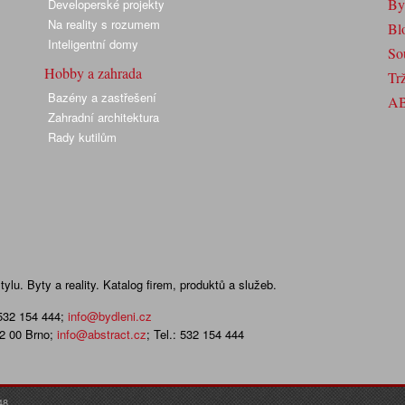
By
Developerské projekty
Na reality s rozumem
Bl
Inteligentní domy
So
Hobby a zahrada
Trž
Bazény a zastřešení
A
Zahradní architektura
Rady kutilům
lu. Byty a reality. Katalog firem, produktů a služeb.
 532 154 444
;
info@bydleni.cz
02 00 Brno;
info@abstract.cz
; Tel.: 532 154 444
48