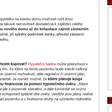
 hypotéku na stavbu domu možnost ručit jinou
ota takové nemovitosti dostatečná k zajištění celého
bu nového domu až do kolaudace zajistit zástavním
možné, při splnění podmínek banky, převést zástavní
úvěru.
chcete kupovat?
Hypoteční banka
může poskytnout v
 tím, že klient na tomto pozemku bude stavět rodinný
bo územní rozhodnutí, dále regulační či územní plán,
ýstavbě. Je rovněž možné, že
klient plánuje koupi
u financovat za pomoci hypotečního úvěru
.
„Klient
že jde o pozemek stavební, a dále komentář se svými
 schopnosti splácet oba úvěry. Jestliže jsou plány reálné,
oupi pozemku a v budoucnu druhý na výstavbu rodinného