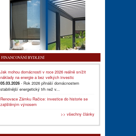
FINANCOVÁNÍ BYDLENÍ
Jak mohou domácnosti v roce 2026 reálně snížit
náklady na energie a bez velkých investic
05.03.2026
- Rok 2026 přináší domácnostem
stabilnější energetický trh než v...
Renovace Zámku Račice: investice do historie se
zajištěným výnosem
>> všechny články