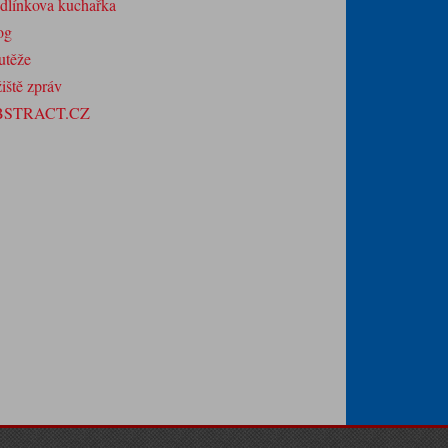
dlínkova kuchařka
og
utěže
iště zpráv
BSTRACT.CZ