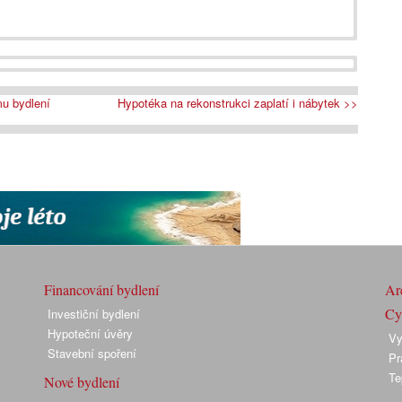
u bydlení
Hypotéka na rekonstrukci zaplatí i nábytek >>
Financování bydlení
Arc
Cyk
Investiční bydlení
Hypoteční úvěry
Vy
Stavební spoření
Pr
Te
Nové bydlení