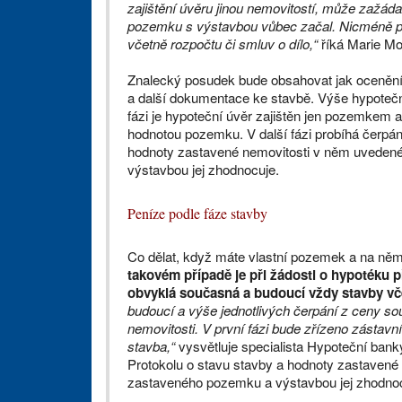
zajištění úvěru jinou nemovitostí, může zažáda
pozemku s výstavbou vůbec začal. Nicméně po
včetně rozpočtu či smluv o dílo,“
říká Marie M
Znalecký posudek bude obsahovat jak ocenění
a další dokumentace ke stavbě. Výše hypotečn
fázi je hypoteční úvěr zajištěn jen pozemkem 
hodnotou pozemku. V další fázi probíhá čerpán
hodnoty zastavené nemovitosti v něm uvedené
výstavbou jej zhodnocuje.
Peníze podle fáze stavby
Co dělat, když máte vlastní pozemek a na něm
takovém případě je při žádosti o hypotéku 
obvyklá současná a budoucí vždy stavby v
budoucí a výše jednotlivých čerpání z ceny so
nemovitosti. V první fázi bude zřízeno zástav
stavba,“
vysvětluje specialista Hypoteční banky
Protokolu o stavu stavby a hodnoty zastavené
zastaveného pozemku a výstavbou jej zhodnoc