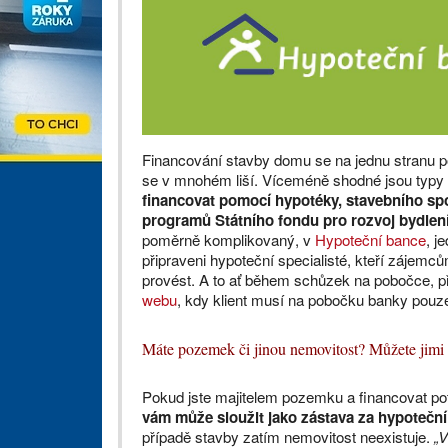
Financování stavby domu se na jednu stranu p
se v mnohém liší. Víceméně shodné jsou typy 
financovat pomocí hypotéky, stavebního spo
programů Státního fondu pro rozvoj bydlení
poměrně komplikovaný, v
Hypoteční bance
, j
připraveni hypoteční specialisté, kteří zájemc
provést. A to ať během schůzek na pobočce, p
webu
, kdy klient musí na pobočku banky pouze
Máte pozemek či jinou nemovitost? Můžete jimi 
Pokud jste majitelem pozemku a financovat pot
vám může sloužit jako zástava za hypoteční
případě stavby zatím nemovitost neexistuje.
„V