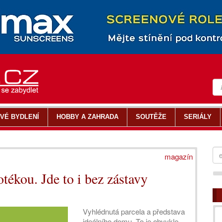
VÉ BYDLENÍ
HOBBY A ZAHRADA
SOUTĚŽE
SERIÁLY
magazín
ékou. Jde to i bez zástavy
Vyhlédnutá parcela a představa
ideálního domu. To je obvykle