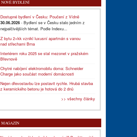
NOVÉ BYDLENÍ
Dostupné bydlení v Česku: Poučení z Vídně
30.06.2026
- Bydlení se v Česku stalo jedním z
nejpalčivějších témat. Podle Indexu...
Z bytu 2+kk vznikl luxusní apartmán s vanou
nad střechami Brna
Interiérem roku 2025 se stal mezonet v pražském
Břevnově
Chytré nabíjení elektromobilu doma: Schneider
Charge jako součást moderní domácnosti
Nejen dřevostavbu lze postavit rychle. Hrubá stavba
z keramického betonu je hotová do 2 dnů
>> všechny články
MAGAZÍN