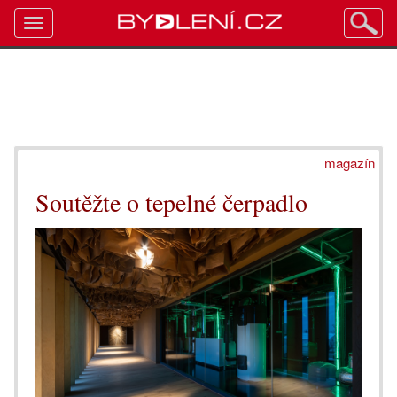
Toggle
navigation
magazín
Soutěžte o tepelné čerpadlo