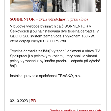
SONNENTOR – trvalá udržitelnost v praxi (foto)
V budově výrobce bylinných čajů SONNENTOR v
Čejkovicích jsou nainstalovaná dvě tepelná čerpadla IVT
GEO G 280 systém země/voda s výkonem 160 kW,
která čerpají energii z 3 000 m vrtů.
Tepelná čerpadla zajišťují vytápění, chlazení a ohřev TV.
Spolupracují s peletovým kotlem, který spaluje vlastní
pelety vyrobené z bylinného prachu – odpadu při výrobě
čajů.
Instalaci provedla společnost TRASKO, a.s.
02.10.2023
|
PR
Poslat e-mailem
|
Verze pro tisk