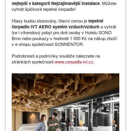
nejlepší v kategorii Nejzajímavější instalace
. Můžete
vyhrát špičkové tepelné čerpadlo!
Hlasy budou slosovány, hlavní cenou je
tepelné
čerpadlo IVT AERO systém vzduch/vzduch
a vyhrát
lze i víkendový pobyt pro dvě osoby v Hotelu SONO
Brno nebo poukazy v hodnotě 1 000 Kč na nákup zboží
v e-shopu společnosti SONNENTOR.
Podrobnosti a podmínky soutěže naleznete na
stránkách společnosti
www.cerpadla-ivt.cz
.