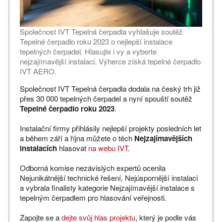
Společnost IVT Tepelná čerpadla vyhlašuje soutěž
Tepelné čerpadlo roku 2023 o nejlepší instalace
tepelných čerpadel. Hlasujte i vy a vyberte
nejzajímavější instalaci. Výherce získá tepelné čerpadlo
IVT AERO.
Společnost IVT Tepelná čerpadla dodala na český trh již
přes 30 000 tepelných čerpadel a nyní spouští soutěž
Tepelné čerpadlo roku 2023
.
Instalační firmy přihlásily nejlepší projekty posledních let
a během září a října můžete o těch
Nejzajímavějších
instalacích
hlasovat
na webu IVT
.
Odborná komise nezávislých expertů ocenila
Nejunikátnější technické řešení, Nejúspornější instalaci
a vybrala finalisty kategorie Nejzajímavější instalace s
tepelným čerpadlem pro hlasování veřejnosti.
Zapojte se a
dejte svůj hlas projektu
, který je podle vás