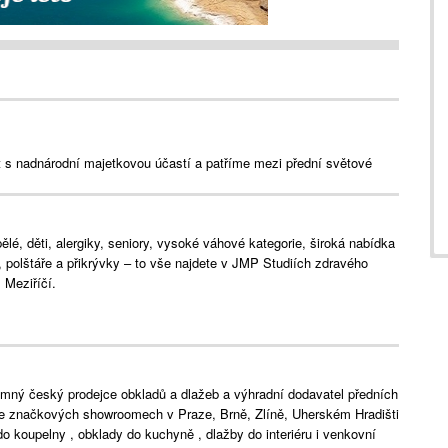
s nadnárodní majetkovou účastí a patříme mezi přední světové
lé, děti, alergiky, seniory, vysoké váhové kategorie, široká nabídka
e, polštáře a přikrývky – to vše najdete v JMP Studiích zdravého
Meziříčí.
mný český prodejce obkladů a dlažeb a výhradní dodavatel předních
Ve značkových showroomech v Praze, Brně, Zlíně, Uherském Hradišti
do koupelny , obklady do kuchyně , dlažby do interiéru i venkovní