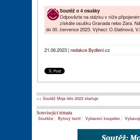
Soutěž o 4 osušky
Odpovězte na otázku v níže připojeném 
získáte osušku Granada nebo Zara. N
do 30. července 2023. Výheci: O.Slatinová, V
21.06.2023
|
redakce Bydlení.cz
<< Soutěž Moje léto 2023 startuje
Související témata
Soutěže
Bytový textil
Vybavení koupelen
Vybavuj