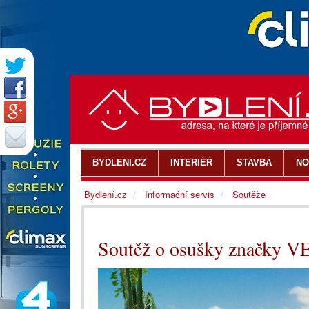
BYDLENI.CZ
INTERIÉR
STAVBA
NO
Bydlení.cz
Informační servis
Soutěže
Soutěž o osušky značky 