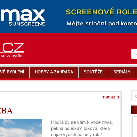
VÉ BYDLENÍ
HOBBY A ZAHRADA
SOUTĚŽE
SERIÁLY
magazín
VEBA
Hodila by se vám k vodě nová,
pěkná osuška? Taková, která
najde využití po celý rok?