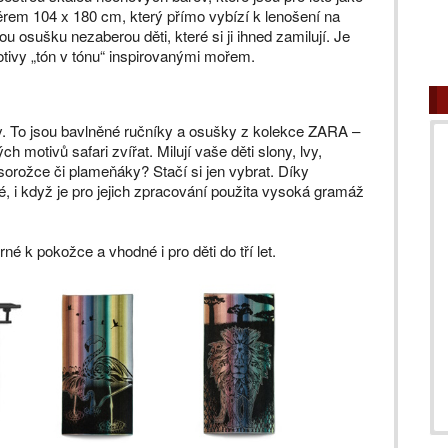
rem 104 x 180 cm, který přímo vybízí k lenošení na
u osušku nezaberou děti, které si ji ihned zamilují. Je
tivy „tón v tónu“ inspirovanými mořem.
y. To jsou bavlněné ručníky a osušky z kolekce ZARA –
motivů safari zvířat. Milují vaše děti slony, lvy,
osorožce či plameňáky? Stačí si jen vybrat. Díky
, i když je pro jejich zpracování použita vysoká gramáž
é k pokožce a vhodné i pro děti do tří let.