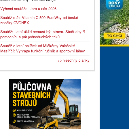
Výherci soutěže: Jaro u nás 2026
Soutěž o 2× Vitamin C 500 PureWay od české
značky OVONEX
Soutěž: Letní úklid nemusí být otrava. Stačí chytří
pomocníci a pár jednoduchých triků
Soutěž o letní balíček od Mlékárny Valašské
Meziříčí: Vyhrajte funkční ručník a sportovní láhev
>> všechny články