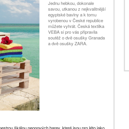
Jednu hebkou, dokonale
savou, utkanou z nejkvalitnější
egyptské bavlny a k tomu
vyrobenou v České republice
můžete vyhrát. Česká textilka
VEBA si pro vás připravila
soutěž o dvě osušky Granada
a dvě osušky ZARA.
strou škálou neonových barev, které jsou pro léto jako