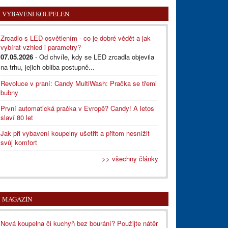
VYBAVENÍ KOUPELEN
Zrcadlo s LED osvětlením - co je dobré vědět a jak
vybírat vzhled i parametry?
07.05.2026
- Od chvíle, kdy se LED zrcadla objevila
na trhu, jejich obliba postupně...
Revoluce v praní: Candy MultiWash: Pračka se třemi
bubny
První automatická pračka v Evropě? Candy! A letos
slaví 80 let
Jak při vybavení koupelny ušetřit a přitom nesnížit
svůj komfort
>> všechny články
MAGAZÍN
Nová koupelna či kuchyň bez bourání? Použijte nátěr