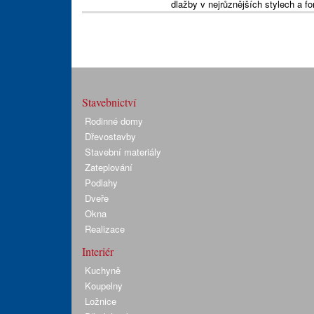
dlažby v nejrůznějších stylech a f
Stavebnictví
Rodinné domy
Dřevostavby
Stavební materiály
Zateplování
Podlahy
Dveře
Okna
Realizace
Interiér
Kuchyně
Koupelny
Ložnice