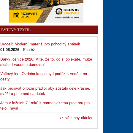
BYTOVÝ TEXTIL
Lyocell: Moderní materiál pro pohodlný spánek
01.06.2026
- Soutěž
Barvy ložnice 2026: Víte, že to, co si oblékáte, může
slušet i vašemu domovu?
Vaflový len: Ozdoba koupelny i parťák k vodě a na
cesty
Jak pečovat o ložní prádlo, aby zůstalo déle krásné,
svěží a příjemné na dotek
Jaro v ložnici: 7 kroků k harmonickému prostoru pro
tělo i mysl
>> všechny články