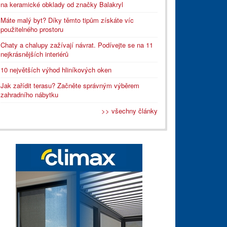
na keramické obklady od značky Balakryl
Máte malý byt? Díky těmto tipům získáte víc
použitelného prostoru
Chaty a chalupy zažívají návrat. Podívejte se na 11
nejkrásnějších interiérů
10 největších výhod hliníkových oken
Jak zařídit terasu? Začněte správným výběrem
zahradního nábytku
>> všechny články