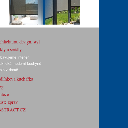
hitektura, design, styl
ly a seriály
bavujeme interiér
aktická moderní kuchyně
plo v domě
dlínkova kuchařka
og
utěže
iště zpráv
BSTRACT.CZ