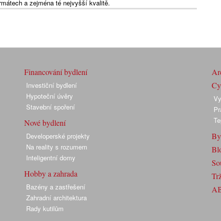
ormátech a zejména té nejvyšší kvalitě.
Financování bydlení
Arc
Cyk
Investiční bydlení
Hypoteční úvěry
Vy
Stavební spoření
Pr
Te
Nové bydlení
By
Developerské projekty
Na reality s rozumem
Bl
Inteligentní domy
So
Hobby a zahrada
Trž
Bazény a zastřešení
A
Zahradní architektura
Rady kutilům