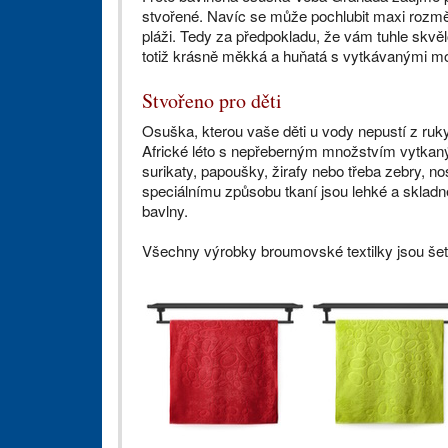
stvořené. Navíc se může pochlubit maxi rozmě
pláži. Tedy za předpokladu, že vám tuhle skvělo
totiž krásně měkká a huňatá s vytkávanými mo
Stvořeno pro děti
Osuška, kterou vaše děti u vody nepustí z ruk
Africké léto s nepřeberným množstvím vytkaných 
surikaty, papoušky, žirafy nebo třeba zebry, n
speciálnímu způsobu tkaní jsou lehké a skladné
bavlny.
Všechny výrobky broumovské textilky jsou šetrn