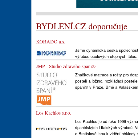
BYDLENÍ.CZ doporučuje
KORADO a.s.
Jsme dynamická česká společnost 
výrobce ocelových otopných těles.
JMP - Studio zdravého spaní®
Značkové matrace a rošty pro dospě
postelí a ložnic, rozkládací postel
spaní® v Praze, Brně a Valašském 
Los Kachlos s.r.o.
Los Kachlos je od roku 1996 význa
španělských i italských výrobců. 
a Bratislavě jsou k vidění obklady 