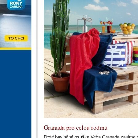
Granada pro celou rodinu
Froté bavlněná osuška Veba Granada zaujme pe