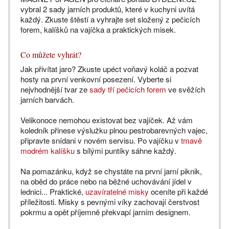
vybral 2 sady jarních produktů, které v kuchyni uvítá
každý. Zkuste štěstí a vyhrajte set složený z pečicích
forem, kalíšků na vajíčka a praktických misek.
Co můžete vyhrát?
Jak přivítat jaro? Zkuste upéct voňavý koláč a pozvat
hosty na první venkovní posezení. Vyberte si
nejvhodnější tvar ze
sady tří pečicích forem
ve svěžích
jarních barvách.
Velikonoce nemohou existovat bez vajíček. Až vám
koledník přinese výslužku plnou pestrobarevných vajec,
připravte snídani v novém servisu. Po vajíčku v
tmavě
modrém kalíšku
s bílými puntíky sáhne každý.
Na pomazánku, když se chystáte na první jarní piknik,
na oběd do práce nebo na běžné uchovávání jídel v
lednici... Praktické,
uzavíratelné misky
oceníte při každé
příležitosti. Misky s pevnými víky zachovají čerstvost
pokrmu a opět příjemně překvapí jarním designem.