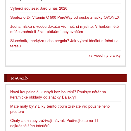
Výherci soutěže: Jaro u nás 2026
Soutěž o 2× Vitamin C 500 PureWay od české značky OVONEX
Jedna miska s vodou dokáže víc, než si myslíte. V horkém létě
může zachránit život ptákům i opylovačům
Slunečník, markýza nebo pergola? Jak vybrat ideální stínění na
terasu
>> všechny články
MAGAZÍN
Nová koupelna či kuchyň bez bourání? Použijte nátěr na
keramické obklady od značky Balakryl
Máte malý byt? Díky těmto tipům získáte víc použitelného
prostoru
Chaty a chalupy zažívají návrat. Podívejte se na 11
nejkrásnějších interiérů