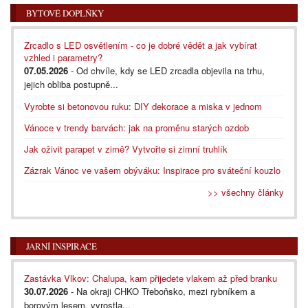
BYTOVÉ DOPLŇKY
Zrcadlo s LED osvětlením - co je dobré vědět a jak vybírat
vzhled i parametry?
07.05.2026
- Od chvíle, kdy se LED zrcadla objevila na trhu,
jejich obliba postupně...
Vyrobte si betonovou ruku: DIY dekorace a miska v jednom
Vánoce v trendy barvách: jak na proměnu starých ozdob
Jak oživit parapet v zimě? Vytvořte si zimní truhlík
Zázrak Vánoc ve vašem obýváku: Inspirace pro sváteční kouzlo
>> všechny články
JARNÍ INSPIRACE
Zastávka Vlkov: Chalupa, kam přijedete vlakem až před branku
30.07.2026
- Na okraji CHKO Třeboňsko, mezi rybníkem a
borovým lesem, vyrostla...