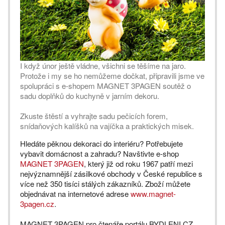
I když únor ještě vládne, všichni se těšíme na jaro.
Protože i my se ho nemůžeme dočkat, připravili jsme ve
spolupráci s e-shopem MAGNET 3PAGEN soutěž o
sadu doplňků do kuchyně v jarním dekoru.
Zkuste štěstí a vyhrajte sadu pečicích forem,
snídaňových kalíšků na vajíčka a praktických misek.
Hledáte pěknou dekoraci do interiéru? Potřebujete
vybavit domácnost a zahradu? Navštivte e-shop
MAGNET 3PAGEN
, který již od roku 1967 patří mezi
nejvýznamnější zásilkové obchody v České republice s
více než 350 tisíci stálých zákazníků. Zboží můžete
objednávat na internetové adrese
www.magnet-
3pagen.cz
.
MAGNET 3PAGEN pro čtenáře portálu BYDLENI.CZ