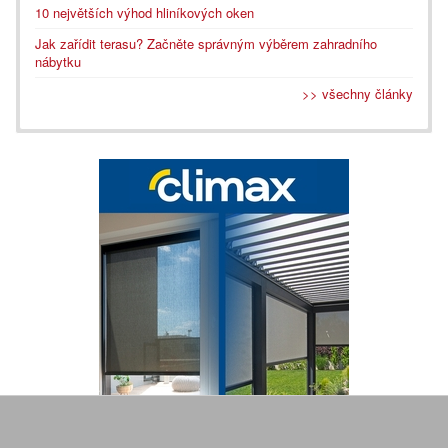
10 největších výhod hliníkových oken
Jak zařídit terasu? Začněte správným výběrem zahradního
nábytku
>> všechny články