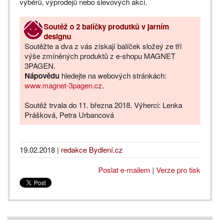
výběrů, výprodejů nebo slevových akcí.
Soutěž o 2 balíčky produtků v jarním
designu
Soutěžte a dva z vás získají balíček složeý ze tří
výše zmíněných produktů z e-shopu MAGNET
3PAGEN.
Nápovědu
hledejte na webových stránkách:
www.magnet-3pagen.cz
.
Soutěž trvala do 11. března 2018. Výherci: Lenka
Prášková, Petra Urbancová
19.02.2018
|
redakce Bydlení.cz
Poslat e-mailem
|
Verze pro tisk