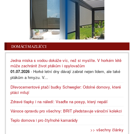
DOMÁCÍ MAZLÍČCI
Jedna miska s vodou dokáže víc, než si myslíte. V horkém létě
může zachránit život ptákům i opylovačům
01.07.2026
- Horké letní dny dávají zabrat nejen lidem, ale také
ptákům a hmyzu. V...
Dřevocementové ptačí budky Schwegler: Odolné domovy, které
ptáci milují
Zdravé tlapky i na náledí: Vsaďte na posyp, který nepálí
Vánoce opravdu pro všechny: BRIT představuje vánoční kolekci
Teplo domova i pro čtyřnohé kamarády
>> všechny články