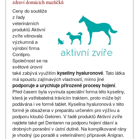
zdraví domácích mazlíčků
Ceny do soutěže
z řady
veterinárních
produktů Aktivní
zvíře věnovala
výzkumná a
výrobní firma
Contipro.
Společnost se na
světové úrovni
také zabývá využitím
kyseliny hyaluronové
. Tato látka
má spoustu zajímavých vlastností, mimo jiné
podporuje a urychluje přirozené procesy hojení
.
Před časem byla vyvinuta speciální forma této kyseliny,
která je vstřebatelná trávicím traktem, proto může být
podávána i ve formě tablet. Kyselina hyaluronová v této
formě je obsažena v preparátu určeném pro výživu a
podporu kloubů Geloren. V řadě produktů Aktivní zvíře
najdete také gel Dentaren na podporu hojení dásní a
drobných poranění v ústní dutině. Na komplikované rány
je vhodný (po poradě s veterinářem) přípravek Anigran.