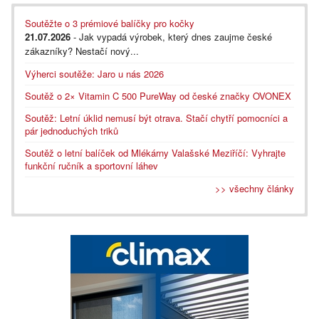
Soutěžte o 3 prémiové balíčky pro kočky
21.07.2026
- Jak vypadá výrobek, který dnes zaujme české
zákazníky? Nestačí nový...
Výherci soutěže: Jaro u nás 2026
Soutěž o 2× Vitamin C 500 PureWay od české značky OVONEX
Soutěž: Letní úklid nemusí být otrava. Stačí chytří pomocníci a
pár jednoduchých triků
Soutěž o letní balíček od Mlékárny Valašské Meziříčí: Vyhrajte
funkční ručník a sportovní láhev
>> všechny články