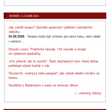
HOBBY A ZAHRADA
Jak zařídit terasu? Začněte správným výběrem zahradního
nábytku
03.08.2026
- Terasa může být místem pro ranní kávu, letní oběd
i večerní...
Domácí uzení: Praktické návody, 134 návodů a recept
na výběrové špekáčky
„Vím přesně, jak to myslíš". Šest obyčejných slov, která občas
potřebuje slyšet každý z nás
Slunečník, markýza nebo pergola? Jak vybrat ideální stínění na
terasu
Soutěžte s Balakrylem o sadu na renovaci dřeva
>> všechny články