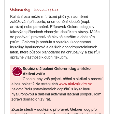
Geloren dog – kloubní výživa
Kulhání psa může mít různé příčiny: nadměrné
zatěžování při sportu, onemocnění kloubů (např.
artróza) nebo poranění. Přípravek Geloren dog je v
takových případech vhodným doplňkem stravy. Může
se podávat i preventivně hlavně starším a obézním
psům. Geloren je produkt s vysokou koncentrací
kyseliny hyaluronové a dalších chondroprotektivních
látek, které působí blahodárně na chrupavky a zajišťují
správné vlastnosti kloubní tekutiny.
Soutěž o 2 balení Geloren dog a tričko
Aktivní zvíře
Chcete, aby váš pejsek běhal a skákal s radostí
a bez bolesti? Na stránkách
www.aktivnizvire.cz
najdete řadu potravinových doplňků s kyselinou
hyaluronovou a dalšími aktivními látkami podporujícími
zdraví domácích zvířat.
Zkuste štěstí v soutěži o přípravek Geloren dog pro