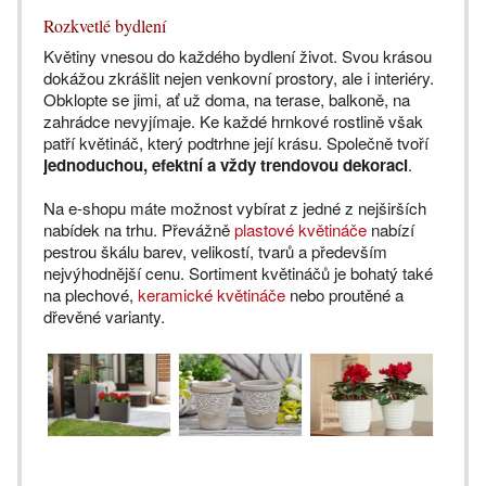
Rozkvetlé bydlení
Květiny vnesou do každého bydlení život. Svou krásou
dokážou zkrášlit nejen venkovní prostory, ale i interiéry.
Obklopte se jimi, ať už doma, na terase, balkoně, na
zahrádce nevyjímaje. Ke každé hrnkové rostlině však
patří květináč, který podtrhne její krásu. Společně tvoří
jednoduchou, efektní a vždy trendovou dekoraci
.
Na e-shopu máte možnost vybírat z jedné z nejširších
nabídek na trhu. Převážně
plastové květináče
nabízí
pestrou škálu barev, velikostí, tvarů a především
nejvýhodnější cenu. Sortiment květináčů je bohatý také
na plechové,
keramické květináče
nebo proutěné a
dřevěné varianty.