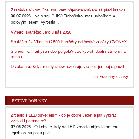
Zastávka Vlkov: Chalupa, kam přijedete vlakem až před branku
30.07.2026
- Na okraji CHKO Třeboňsko, mezi rybníkem a
borovým lesem, vyrostla...
Výherci soutěže: Jaro u nás 2026
Soutěž o 2× Vitamin C 500 PureWay od české značky OVONEX
Slunečník, markýza nebo pergola? Jak vybrat ideální stínění na
terasu
Divoká hra: Když reality show rozehraje víc než jen boj o přežití
>> všechny články
BYTOVÉ DOPLŇKY
Zrcadlo s LED osvětlením - co je dobré vědět a jak vybírat
vzhled i parametry?
07.05.2026
- Od chvíle, kdy se LED zrcadla objevila na trhu,
jejich obliba postupně...