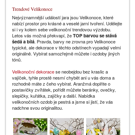
Trendové Velikonoce
Nejvýznamnější událostí jara jsou Velikonoce, které
nabízí prostor pro krásné a veselé jarní tvoření. Udělejte
si i vy kolem sebe velikonoční trendovou výzdobu.
Letos vás možná překvapí, že
TOP barvou se stává
šedá a bílá
. Pravda, barvy ne zrovna pro Velikonoce
typické, ale dekorace v těchto odstínech vypadají velmi
originálně. Vybírat samozřejmě můžete i ozdoby jiných
tónů.
Velikonoční dekorace
se neobejdou bez kraslic a
vajíček, tyhle prostě nesmí chybět ani u vás doma a
rozhodně máte z čeho vybírat. Aranžmá doplňte o
postavičky zvířátek, pořídit můžete beránky, ovečky,
slepičky, kuřátka, zajíčky a další. Nabídka
velikonočních ozdob je pestrá a jsme si jistí, že vás
nadchne svou originalitou.