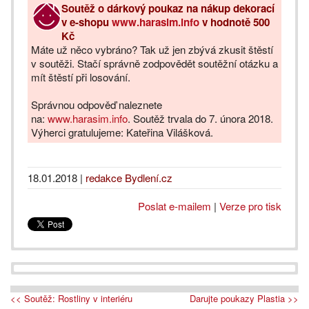
Soutěž o
dárkový poukaz na nákup dekorací
v e-shopu
www.harasim.info
v hodnotě 500
Kč
Máte už něco vybráno? Tak už jen zbývá zkusit štěstí
v soutěži. Stačí správně zodpovědět soutěžní otázku a
mít štěstí při losování.
Správnou odpověď naleznete
na:
www.harasim.info
. Soutěž trvala do 7. února 2018.
Výherci gratulujeme: Kateřina Vilášková.
18.01.2018
|
redakce Bydlení.cz
Poslat e-mailem
|
Verze pro tisk
<< Soutěž: Rostliny v interiéru
Darujte poukazy Plastia >>