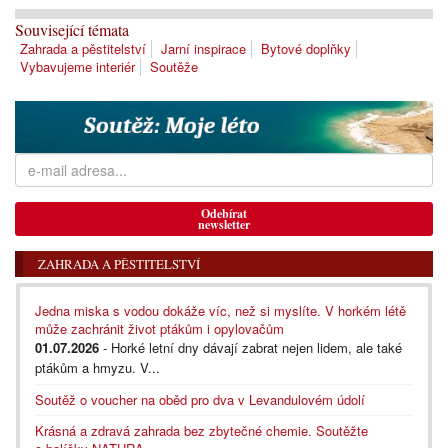
Související témata
Zahrada a pěstitelství
Jarní inspirace
Bytové doplňky
Vybavujeme interiér
Soutěže
Odebírat
newsletter
ZAHRADA A PĚSTITELSTVÍ
Jedna miska s vodou dokáže víc, než si myslíte. V horkém létě
může zachránit život ptákům i opylovačům
01.07.2026
- Horké letní dny dávají zabrat nejen lidem, ale také
ptákům a hmyzu. V...
Soutěž o voucher na oběd pro dva v Levandulovém údolí
Krásná a zdravá zahrada bez zbytečné chemie. Soutěžte