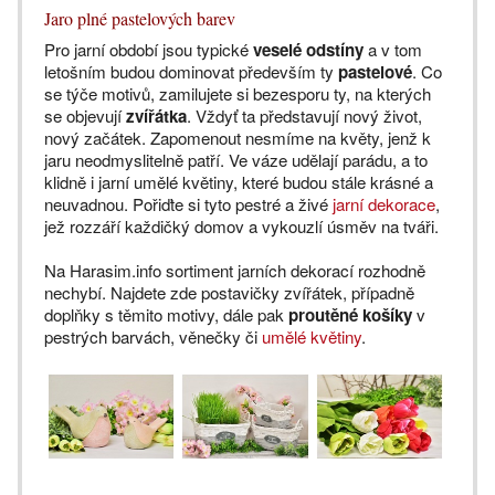
Jaro plné pastelových barev
Pro jarní období jsou typické
veselé odstíny
a v tom
letošním budou dominovat především ty
pastelové
. Co
se týče motivů, zamilujete si bezesporu ty, na kterých
se objevují
zvířátka
. Vždyť ta představují nový život,
nový začátek. Zapomenout nesmíme na květy, jenž k
jaru neodmyslitelně patří. Ve váze udělají parádu, a to
klidně i jarní umělé květiny, které budou stále krásné a
neuvadnou. Pořiďte si tyto pestré a živé
jarní dekorace
,
jež rozzáří každičký domov a vykouzlí úsměv na tváři.
Na Harasim.info sortiment jarních dekorací rozhodně
nechybí. Najdete zde postavičky zvířátek, případně
doplňky s těmito motivy, dále pak
proutěné košíky
v
pestrých barvách, věnečky či
umělé květiny
.