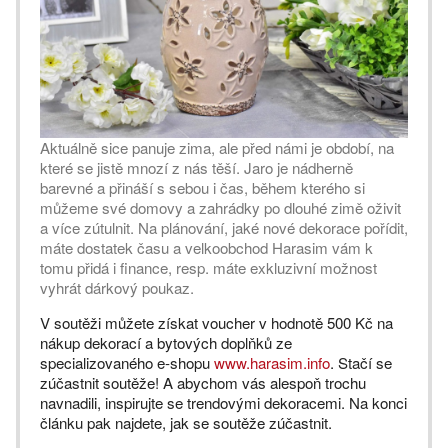
Aktuálně sice panuje zima, ale před námi je období, na
které se jistě mnozí z nás těší. Jaro je nádherně
barevné a přináší s sebou i čas, během kterého si
můžeme své domovy a zahrádky po dlouhé zimě oživit
a více zútulnit. Na plánování, jaké nové dekorace pořídit,
máte dostatek času a velkoobchod Harasim vám k
tomu přidá i finance, resp. máte exkluzivní možnost
vyhrát dárkový poukaz.
V soutěži můžete získat voucher v hodnotě 500 Kč na
nákup dekorací a bytových doplňků ze
specializovaného e-shopu
www.harasim.info
. Stačí se
zúčastnit soutěže! A abychom vás alespoň trochu
navnadili, inspirujte se trendovými dekoracemi. Na konci
článku pak najdete, jak se soutěže zúčastnit.