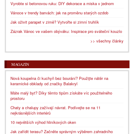
Vyrobte si betonovou ruku: DIY dekorace a miska v jednom
Vánoce v trendy barvách: jak na proměnu starých ozdob
Jak oživit parapet v zimě? Vytvořte si zimní truhlík
Zázrak Vánoc ve vašem obýváku: Inspirace pro sváteční kouzlo
>> všechny články
MAGAZÍN
Nová koupelna či kuchyň bez bourání? Použijte nátěr na
keramické obklady od značky Balakryl
Máte malý byt? Díky těmto tipům získáte víc použitelného
prostoru
Chaty a chalupy zažívají návrat. Podívejte se na 11
nejkrásnějších interiérů
10 největších výhod hliníkových oken
Jak zařídit terasu? Začněte správným výběrem zahradního