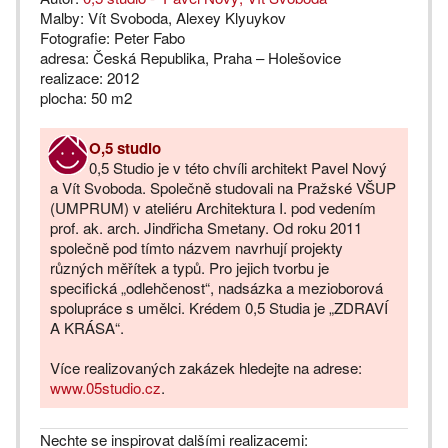
Malby: Vít Svoboda, Alexey Klyuykov
Fotografie: Peter Fabo
adresa: Česká Republika, Praha – Holešovice
realizace: 2012
plocha: 50 m
2
O,5 studio
0,5 Studio je v této chvíli architekt Pavel Nový
a Vít Svoboda. Společně studovali na Pražské VŠUP
(UMPRUM) v ateliéru Architektura I. pod vedením
prof. ak. arch. Jindřicha Smetany. Od roku 2011
společně pod tímto názvem navrhují projekty
různých měřítek a typů. Pro jejich tvorbu je
specifická „odlehčenost“, nadsázka a mezioborová
spolupráce s umělci. Krédem 0,5 Studia je „ZDRAVÍ
A KRÁSA“.
Více realizovaných zakázek hledejte na adrese:
www.05studio.cz
.
Nechte se inspirovat dalšími realizacemi: