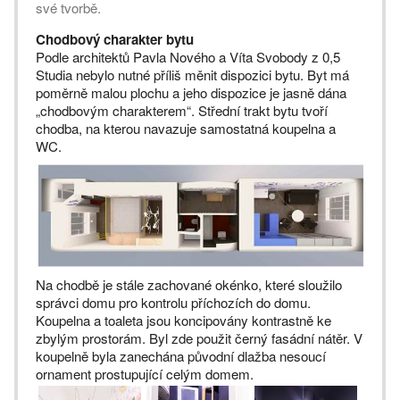
své tvorbě.
Chodbový charakter bytu
Podle architektů Pavla Nového a Víta Svobody z 0,5
Studia nebylo nutné příliš měnit dispozici bytu. Byt má
poměrně malou plochu a jeho dispozice je jasně dána
„chodbovým charakterem“. Střední trakt bytu tvoří
chodba, na kterou navazuje samostatná koupelna a
WC.
Na chodbě je stále zachované okénko, které sloužilo
správci domu pro kontrolu příchozích do domu.
Koupelna a toaleta jsou koncipovány kontrastně ke
zbylým prostorám. Byl zde použit černý fasádní nátěr. V
koupelně byla zanechána původní dlažba nesoucí
ornament prostupující celým domem.