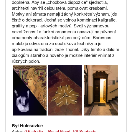
doplněna. Aby se „chodbová dispozice“ sjednotila,
architekti navrhli celou stěnu pomalovat kresbami.
Motivy ani témata nemají žádný konkrétní význam, jde
čistě o dekoraci. Jedná se volnou kombinaci kaligrafie,
graffity a pop - artových motivů. Svoji významovou
nezatížeností a funkcí ornamentu navazují na původní
ornamenty charakteristické pro celý dům. Barevnost
maleb je odvozena ze soutiskové techniky a je
aplikována na tradiční židle Thonet. Díky těmto a dalším
dialogům starého a nového je možné interiér vnímat z
různých poloh.
Byt Holešovice
Autor:
0,5 studio - Pavel Nový, Vít Svoboda