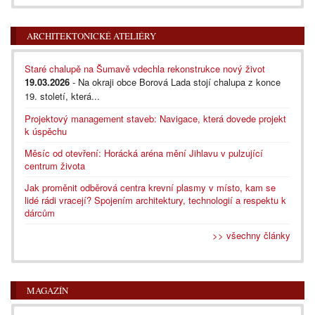
ARCHITEKTONICKÉ ATELIÉRY
Staré chalupě na Šumavě vdechla rekonstrukce nový život
19.03.2026
- Na okraji obce Borová Lada stojí chalupa z konce
19. století, která...
Projektový management staveb: Navigace, která dovede projekt
k úspěchu
Měsíc od otevření: Horácká aréna mění Jihlavu v pulzující
centrum života
Jak proměnit odběrová centra krevní plasmy v místo, kam se
lidé rádi vracejí? Spojením architektury, technologií a respektu k
dárcům
>> všechny články
MAGAZÍN