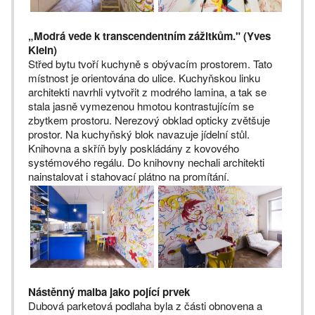
„Modrá vede k transcendentním zážitkům." (Yves
Klein)
Střed bytu tvoří kuchyně s obývacím prostorem. Tato
místnost je orientována do ulice. Kuchyňskou linku
architekti navrhli vytvořit z modrého lamina, a tak se
stala jasně vymezenou hmotou kontrastujícím se
zbytkem prostoru. Nerezový obklad opticky zvětšuje
prostor. Na kuchyňský blok navazuje jídelní stůl.
Knihovna a skříň byly poskládány z kovového
systémového regálu. Do knihovny nechali architekti
nainstalovat i stahovací plátno na promítání.
Nástěnný malba jako pojící prvek
Dubová parketová podlaha byla z části obnovena a