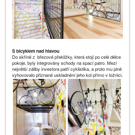
S bicyklem nad hlavou
Do skříně z březové překližky, která stojí po celé délce
pokoje, byly integrovány schody na spací patro. Mezi
největší záliby investora patří cyklistika, a proto mu plně
vyhovovalo přiznané uskladnění jeho kol přímo v ložnici.